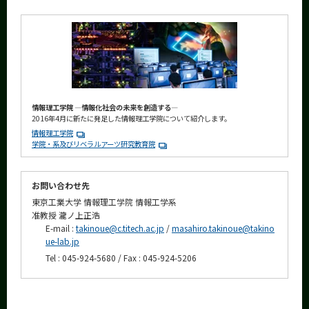
情報理工学院 ―情報化社会の未来を創造する―
2016年4月に新たに発足した情報理工学院について紹介します。
情報理工学院
学院・系及びリベラルアーツ研究教育院
お問い合わせ先
東京工業大学 情報理工学院 情報工学系
准教授 瀧ノ上正浩
E-mail :
takinoue@c.titech.ac.jp
/
masahiro.takinoue@takino
ue-lab.jp
Tel : 045-924-5680 / Fax : 045-924-5206