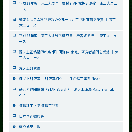
平成28年度「東工大の星」支援STAR 採択者決定｜東工大ニュ
ース
知能システム科学専攻のグループが工学教育賞を受賞 ｜ 東工
大ニュース
平成25年度「東工大挑戦的研究賞」授賞式挙行 ｜ 東工大ニュ
ース
瀧ノ上正浩講師が第2回「明日の象徴」研究者部門を受賞 ｜ 東
工大ニュース
瀧ノ上研究室
瀧ノ上研究室 ―研究室紹介―｜生命理工学系 News
研究者詳細情報（STAR Search） - 瀧ノ上正浩 Masahiro Takin
oue
情報理工学院 情報工学系
日本学術振興会
研究成果一覧