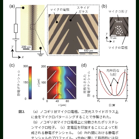
図2.
（a）ノコギリ状マイクロ電極。二次元スライドガラス上
に金をマイクロパターニングすることで作製された。
（b）ノコギリ状マイクロ電極上に分散されたポリスチレ
ンマイクロ粒子。（c）定電圧を印加することによって形
成される静電ポテンシャル。（d）P
P
間における静電ポ
0
1
テンシャルのプロファイル。
y
方向に関して局所的には勾