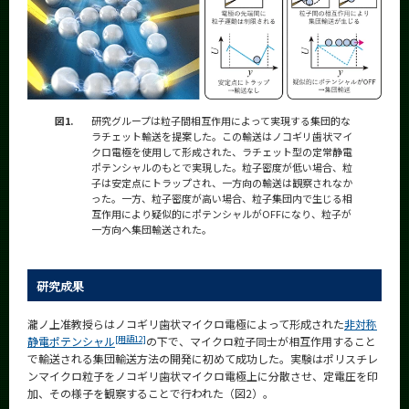
図1.
研究グループは粒子間相互作用によって実現する集団的な
ラチェット輸送を提案した。この輸送はノコギリ歯状マイ
クロ電極を使用して形成された、ラチェット型の定常静電
ポテンシャルのもとで実現した。粒子密度が低い場合、粒
子は安定点にトラップされ、一方向の輸送は観察されなか
った。一方、粒子密度が高い場合、粒子集団内で生じる相
互作用により疑似的にポテンシャルがOFFになり、粒子が
一方向へ集団輸送された。
研究成果
瀧ノ上准教授らはノコギリ歯状マイクロ電極によって形成された
非対称
[用語12]
静電ポテンシャル
の下で、マイクロ粒子同士が相互作用すること
で輸送される集団輸送方法の開発に初めて成功した。実験はポリスチレ
ンマイクロ粒子をノコギリ歯状マイクロ電極上に分散させ、定電圧を印
加、その様子を観察することで行われた（図2）。