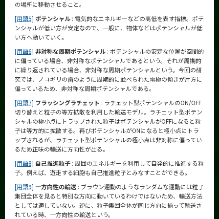
の場所に移動させること。
[用語5]
ポテンシャル
: 電気的なエネルギーなどの高低を表す指標。ポテ
ンシャルが低い方が安定なので、一般に、物体などはポテンシャルが低
い方へ動いていく。
[用語6]
非対称な周期ポテンシャル
: ポテンシャルの安定な位置が空間的
に偏っている場合、非対称なポテンシャルであるという。それが周期的
に繰り返されている場合、非対称な周期ポテンシャルという。今回の研
究では、ノコギリの歯のように周期的に並べられた電極の傾きが片方に
偏っているため、非対称な周期ポテンシャルである。
[用語7]
フラッシングラチェット
: ラチェット型ポテンシャルのON/OFF
切り替えと粒子の等方拡散を利用した輸送モデル。ラチェット型ポテン
シャルの極小点にトラップされた粒子はポテンシャルがOFFになると粒
子は等方的に拡散する。再びポテンシャルがONになると極小点にトラ
ップされるが、ラチェット型ポテンシャルの極小点は非対称に偏ってい
るため正味の輸送に方向性が出る。
[用語8]
自己推進粒子
: 周囲のエネルギーを利用して自発的に推進する粒
子。例えば、遊走する細胞も自己推進粒子とみなすことができる。
[用語9]
一方向性の輸送
: ブラウン運動のようなランダムな運動には粒子
集団全体を見ると特別な方向に動いているわけではないため、輸送方法
としては適していない。逆に、粒子集団全体が同じ方向に揃って輸送さ
れている時、一方向性の輸送という。