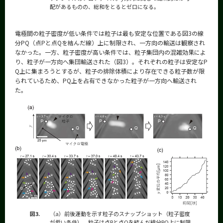
配があるものの、総和をとるとゼロになる。
電極間の粒子密度が低い条件では粒子は最も安定な位置である図3の線
分PQ（点Pと点Qを結んだ線）上に制限され、一方向の輸送は観察され
なかった。一方、粒子密度が高い条件では、粒子集団内の混雑効果によ
り、粒子が一方向へ集団輸送された（図3）。それぞれの粒子は安定なP
Q上に集まろうとするが、粒子の排除体積により存在できる粒子数が限
られているため、PQ上を占有できなかった粒子が一方向へ輸送され
た。
図3.
（a）前後運動を示す粒子のスナップショット（粒子密度
が低い条件）。粒子は点Pと点Qを結んだ線分PQ上に制限