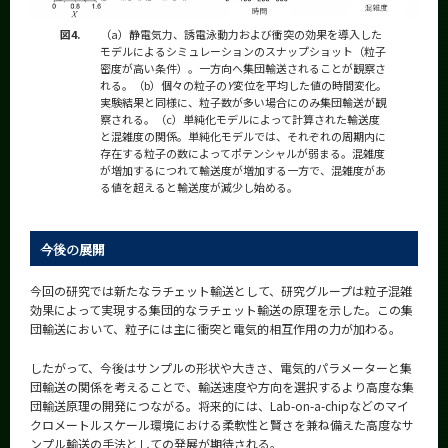
図4.
（a）静電気力、誘電泳動力および衝突の効果を導入した
モデルによるシミュレーションのスナップショット（粒子
密度が高い条件）。一方向へ集団輸送されることが観察さ
れる。（b）個々の粒子の
Y
変位を平均した値の時間変化。
実験結果と同様に、粒子数が多い場合にのみ集団輸送が観
察される。（c）単純化モデルによって計算された輸送度
と混雑度の関係。単純化モデルでは、それぞれの周期内に
存在する粒子の数によってポテンシャルが弱まる。混雑度
が増加するにつれて輸送度が増加する一方で、混雑度があ
る値を超えると輸送度が減少し始める。
今後の展開
今回の研究では新たなラチェット輸送として、研究グループは粒子混雑
効果によって実現する集団的なラチェット輸送の原理を示した。この集
団輸送において、粒子には主に衝突と電気的相互作用の力が加わる。
したがって、今後はサンプルの形状や大きさ、電気的パラメーターと集
団輸送の関係を考えることで、輸送速度や方向を選択するより高度な集
団輸送原理の開発につながる。将来的には、Lab-on-a-chipなどのマイ
クロメートルスケール環境における柔軟性と賢さを兼ね備えた高度なサ
ンプル輸送の手法としての発展が期待される。