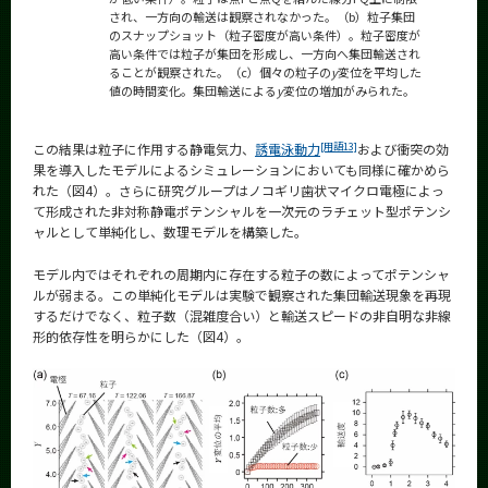
され、一方向の輸送は観察されなかった。（b）粒子集団
のスナップショット（粒子密度が高い条件）。粒子密度が
高い条件では粒子が集団を形成し、一方向へ集団輸送され
ることが観察された。（c）個々の粒子の
y
変位を平均した
値の時間変化。集団輸送による
y
変位の増加がみられた。
[用語13]
この結果は粒子に作用する静電気力、
誘電泳動力
および衝突の効
果を導入したモデルによるシミュレーションにおいても同様に確かめら
れた（図4）。さらに研究グループはノコギリ歯状マイクロ電極によっ
て形成された非対称静電ポテンシャルを一次元のラチェット型ポテンシ
ャルとして単純化し、数理モデルを構築した。
モデル内ではそれぞれの周期内に存在する粒子の数によってポテンシャ
ルが弱まる。この単純化モデルは実験で観察された集団輸送現象を再現
するだけでなく、粒子数（混雑度合い）と輸送スピードの非自明な非線
形的依存性を明らかにした（図4）。