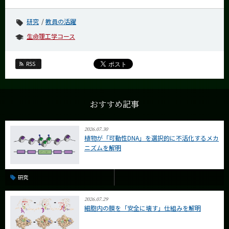
研究
教員の活躍
生命理工学コース
RSS
おすすめ記事
2026.07.30
植物が「可動性DNA」を選択的に不活化するメカ
ニズムを解明
研究
2026.07.29
細胞内の膜を「安全に壊す」仕組みを解明