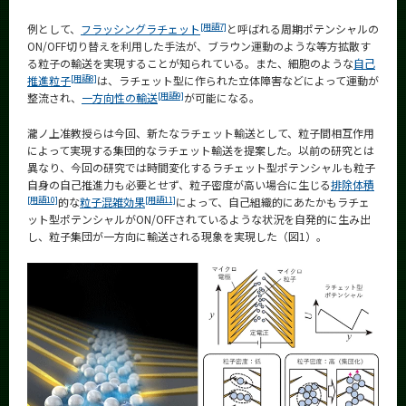
[用語7]
例として、
フラッシングラチェット
と呼ばれる周期ポテンシャルの
ON/OFF切り替えを利用した手法が、ブラウン運動のような等方拡散す
る粒子の輸送を実現することが知られている。また、細胞のような
自己
[用語8]
推進粒子
は、ラチェット型に作られた立体障害などによって運動が
[用語9]
整流され、
一方向性の輸送
が可能になる。
瀧ノ上准教授らは今回、新たなラチェット輸送として、粒子間相互作用
によって実現する集団的なラチェット輸送を提案した。以前の研究とは
異なり、今回の研究では時間変化するラチェット型ポテンシャルも粒子
自身の自己推進力も必要とせず、粒子密度が高い場合に生じる
排除体積
[用語10]
[用語11]
的な
粒子混雑効果
によって、自己組織的にあたかもラチェ
ット型ポテンシャルがON/OFFされているような状況を自発的に生み出
し、粒子集団が一方向に輸送される現象を実現した（図1）。