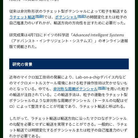
CLOSE
従来は非対称形状のラチェット型ポテンシャルによって粒子を輸送する
[用語4]
[用語5]
ラチェット輸送
では、
ポテンシャル
の時間変化または粒子の
自己推進力のいずれかが、輸送方向の方向性を出すために必要だった。
研究成果は4月7日にドイツの科学誌「
Advanced Intelligent Systems
（アドバンスト・インテリジェント・システムズ）」のオンライン速報
版で掲載された。
研究の背景
近年のマイクロ加工技術の発展により、Lab-on-a-chipデバイス内など
のマイクロメートルスケール環境における粒子操作技術は欠かせないも
[用語6]
のとなっている。中でも、
非対称な周期ポテンシャル
を用いた粒子
の輸送が注目されている。この輸送手法は、粒子の運動をラチェット型
ポテンシャルのような非対称な周期ポテンシャル（トータルの勾配はゼ
ロ）によって整流することが可能であり、ラチェット輸送と呼ばれる。
したがって、ラチェット輸送は輸送方向に沿ったマクロなポテンシャル
の勾配を必要とせずに輸送を実現することができる。一般的に、ラチェ
ット輸送では時間変化するポテンシャルまたは粒子の自己推進力のいず
れかが必要である。