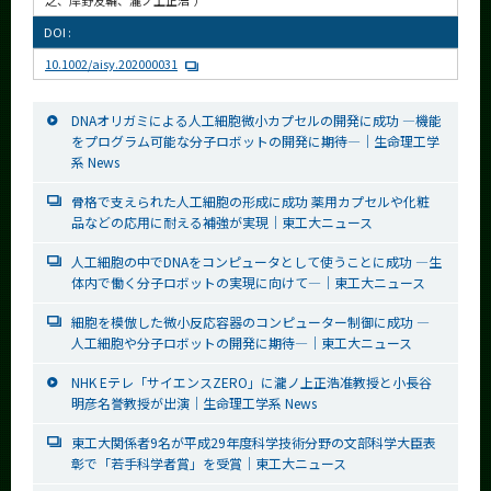
之、岸野友輔、瀧ノ上正浩
）
DOI :
10.1002/aisy.202000031
DNAオリガミによる人工細胞微小カプセルの開発に成功 ―機能
をプログラム可能な分子ロボットの開発に期待―｜生命理工学
系 News
骨格で支えられた人工細胞の形成に成功 薬用カプセルや化粧
品などの応用に耐える補強が実現｜東工大ニュース
人工細胞の中でDNAをコンピュータとして使うことに成功 ―生
体内で働く分子ロボットの実現に向けて―｜東工大ニュース
細胞を模倣した微小反応容器のコンピューター制御に成功 ―
人工細胞や分子ロボットの開発に期待―｜東工大ニュース
NHK Eテレ「サイエンスZERO」に瀧ノ上正浩准教授と小長谷
明彦名誉教授が出演｜生命理工学系 News
東工大関係者9名が平成29年度科学技術分野の文部科学大臣表
彰で「若手科学者賞」を受賞｜東工大ニュース