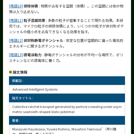
[用語10]
排除体積
: 物質が占有する空間（体積）。この空間には他の物
質は入り込めない。
[用語11]
粒子混雑効果
: 多数の粒子が密集することで現れる効果。本研
究では、マイクロ粒子の排除体積により、いくつかの粒子が非対称ポテ
ンシャルの極小点を占有できなくなる効果を指す。
[用語12]
非対称静電ポテンシャル
: 安定な位置が空間的に偏った電気的
エネルギーに関するポテンシャル。
[用語13]
誘電泳動力
: 静電ポテンシャルの分布が不均一な場所で、ポリ
スチレンなどの誘電体に働く力。
論文情報
掲載誌 :
Advanced Intelligent Systems
論文タイトル :
Collective ratchet transport generated by particle crowding under asym
metric sawtooth-shaped static potential
著者 :
Masayuki Hayakawa, Yusuke Kishino, Masahiro Takinoue
*
（早川雅
*