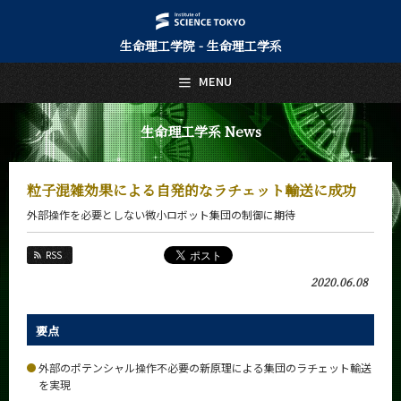
生命理工学院 - 生命理工学系
日本語
English
MENU
トップページ
Top Page
生命理工学系 News
生命理工学系について
About Us
粒子混雑効果による自発的なラチェット輸送に成功
教育
外部操作を必要としない微小ロボット集団の制御に期待
Education
教員・研究室
RSS
Faculty and Laboratories
2020.06.08
未来
Future
要点
入学案内
Admissions
外部のポテンシャル操作不必要の新原理による集団のラチェット輸送
を実現
生命理工学系 News