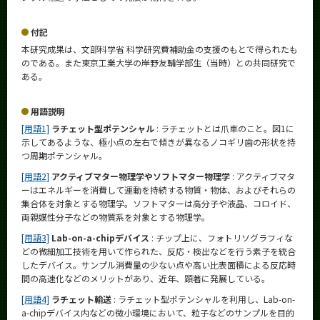
付記
本研究成果は、文部科学省 科学研究費補助金の支援のもとで得られたも
のである。また東京工業大学の岸野友輔学部生（当時）との共同研究で
ある。
用語説明
[用語1]
ラチェット型ポテンシャル
: ラチェットとは爪車のこと。図1に
示してあるような、極小点の左右で傾きが異なるノコギリ歯の形状を持
つ周期ポテンシャル。
[用語2]
アクティブマター物理学やソフトマター物理学
: アクティブマタ
ーはエネルギーを消費して運動を持続する物質・物体、およびそれらの
集合体を対象とする物理学。ソフトマターは高分子や液晶、コロイド、
両親媒性分子などの物質系を対象とする物理学。
[用語3]
Lab-on-a-chipデバイス
: チップ上に、フォトリソグラフィな
どの微細加工技術を用いて作られた、反応・検出などを行う素子を統合
したデバイス。サンプル消費量の少ない点や高い比表面積による反応時
間の高速化などのメリットがあり、近年、顕著に発展している。
[用語4]
ラチェット輸送
: ラチェット型ポテンシャルを利用し、Lab-on-
a-chipデバイス内などの微小環境において、粒子などのサンプルを目的