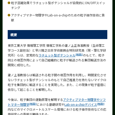
粒子混雑効果でラチェット型ポテンシャルが自発的にON/OFFスイッ
News
チング
News 一覧
アクティブマター物理学やLab-on-a-chipのための粒子操作技術に貢
献
カテゴリ別
課程別
概要
月別
東京工業大学 情報理工学院 情報工学系の瀧ノ上正浩准教授（生命理工
学コース副担当）と早川雅之日本学術振興会特別研究員（現・理化学研
イベントカレンダー
[用語1]
究所）らは、定常的な
ラチェット型ポテンシャル
のもとで、粒子
Event Calendar
同士の相互作用によって自己組織的に粒子が輸送される集団輸送方法の
開発に成功した。
瀧ノ上准教授らは輸送される粒子間の相互作用を利用し、時間変化させ
ないラチェット型ポテンシャルのもとで自己推進力を持たないマイクロ
サイト構成
粒子を集団的に輸送することを実現した。また、この現象が粒子密度に
依存して起こることを解明した。
学内向け情報
今後は、粒子集団の運動原理を解明する
アクティブマター物理学やソフ
系詳細情報
[用語2]
[用語3]
トマター物理学
における基礎研究や
Lab-on-a-chipデバイス
内などのマイクロメートルスケール環境における粒子操作技術などの応
用研究への貢献が期待される。