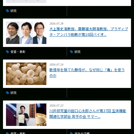
研究
2026.07.28
大上雅史准教授、齋藤雄太朗准教授、プラディプ
タ・アンバラ助教が第10回バイオ...
受賞・表彰
研究
2026.07.24
数億年を隔てた酵母が、なぜ同じ「毒」を使う
のか
研究
2026.07.23
川井研究室の田口心太郎さんが第37回 生体機能
関連化学部会 若手の会 サマー...
受賞・表彰
学生の活躍