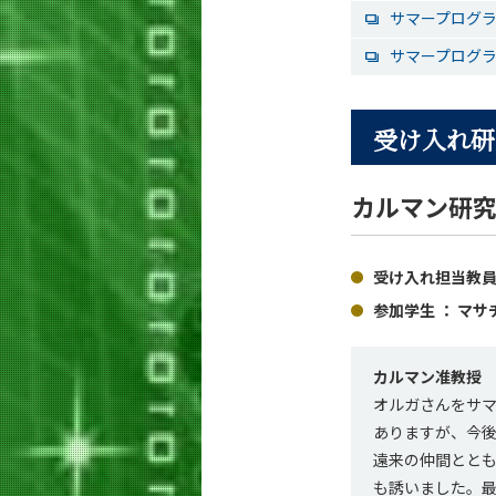
サマープログラ
サマープログラ
受け入れ研
カルマン研
受け入れ担当教員
参加学生 ： マ
カルマン准教授
オルガさんをサ
ありますが、今
遠来の仲間とと
も誘いました。