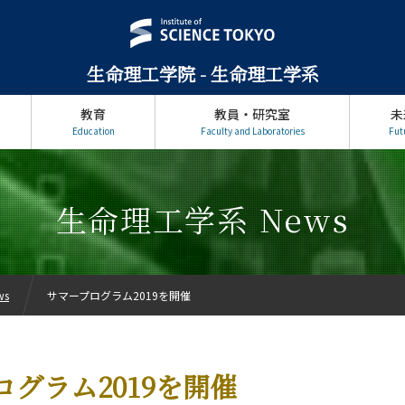
生命理工学院 - 生命理工学系
教育
教員・研究室
未
Education
Faculty and Laboratories
Fut
生命理工学系 News
ws
サマープログラム2019を開催
グラム2019を開催