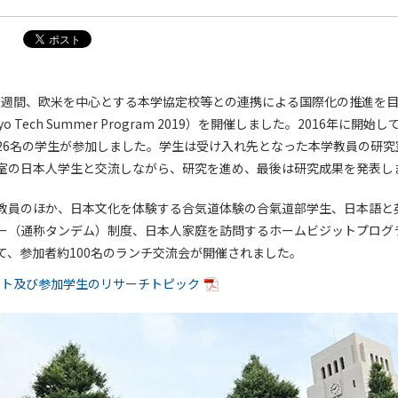
の10週間、欧米を中心とする本学協定校等との連携による国際化の推進を
yo Tech Summer Program 2019）を開催しました。2016年に開
26名の学生が参加しました。学生は受け入れ先となった本学教員の研究
室の日本人学生と交流しながら、研究を進め、最後は研究成果を発表し
教員のほか、日本文化を体験する合気道体験の合氣道部学生、日本語と
ー（通称タンデム）制度、日本人家庭を訪問するホームビジットプログ
て、参加者約100名のランチ交流会が開催されました。
スト及び参加学生のリサーチトピック