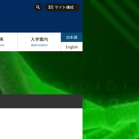
サイト構成
日本語
来
入学案内
ure
Admissions
English