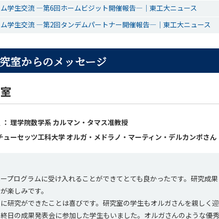
ム学生交流 ―第6回ホームビジット開催報告―｜東工大ニュース
ム学生交流 ―第2回タンデムパートナー開催報告―｜東工大ニュース
究室からのメッセージ
究室
 ： 理学院数学系 カルマン・タマス准教授
サチューセッツ工科大学 オルガ・メドラノ・マーティン・デルカンポさん
マープログラムに受け入れることができてとても良かったです。研究成果
後が楽しみです。
もに研究ができたことは喜びです。研究室の学生もオルガさんを親しく
最終日の成果発表会に参加した学生もいました。オルガさんのような優