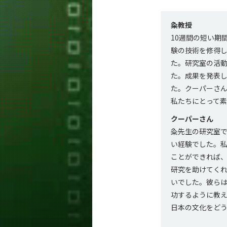
粂教授
10週間の短い期
験の技術を修得
た。研究室の活
た。成果を発表
た。クーパーさ
私たちにとって
クーパーさん
粂先生の研究室
い経験でした。
ことができれば
研究を助けてく
いでした。彼ら
功するように教
日本の文化をど