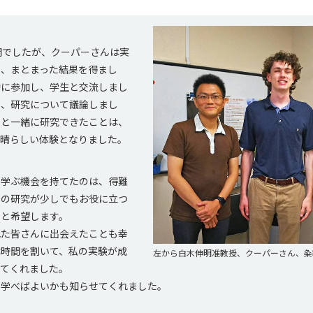
間でしたが、クーパーさんは実
し、まとまった結果を得まし
動に参加し、学生と交流しまし
し、研究について議論しまし
んと一緒に研究できたことは、
素晴らしい体験となりました。
で学ぶ機会を持てたのは、得難
私の研究が少しでもお役に立つ
、と希望します。
れた皆さんに出会えたことも幸
は時間を割いて、私の実験が成
左から白木伸明准教授、クーパーさん、粂
えてくれました。
う学べばよいかも知らせてくれました。