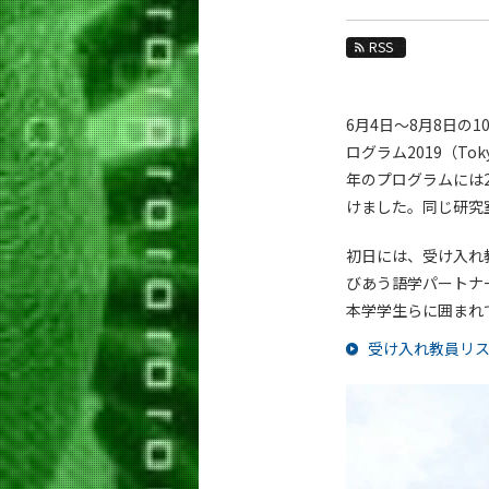
教育
RSS
教員・研究室
未来
6月4日～8月8日
入学案内
ログラム2019（Tok
年のプログラムには
生命理工学系 News
けました。同じ研究
News 一覧
初日には、受け入れ
カテゴリ別
びあう語学パートナ
課程別
本学学生らに囲まれ
月別
受け入れ教員リ
イベントカレンダー