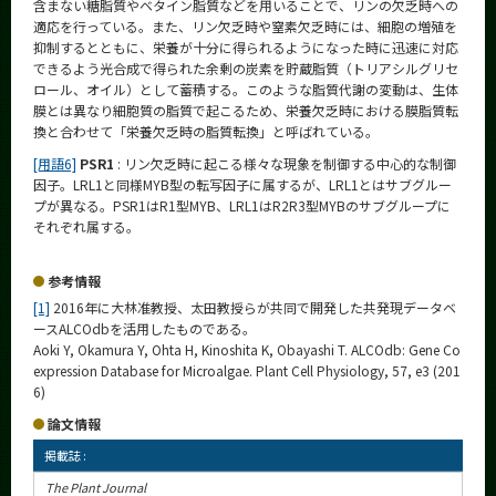
含まない糖脂質やベタイン脂質などを用いることで、リンの欠乏時への
適応を行っている。また、リン欠乏時や窒素欠乏時には、細胞の増殖を
抑制するとともに、栄養が十分に得られるようになった時に迅速に対応
できるよう光合成で得られた余剰の炭素を貯蔵脂質（トリアシルグリセ
ロール、オイル）として蓄積する。このような脂質代謝の変動は、生体
膜とは異なり細胞質の脂質で起こるため、栄養欠乏時における膜脂質転
換と合わせて「栄養欠乏時の脂質転換」と呼ばれている。
[用語6]
PSR1
: リン欠乏時に起こる様々な現象を制御する中心的な制御
因子。LRL1と同様MYB型の転写因子に属するが、LRL1とはサブグルー
プが異なる。PSR1はR1型MYB、LRL1はR2R3型MYBのサブグループに
それぞれ属する。
参考情報
[1]
2016年に大林准教授、太田教授らが共同で開発した共発現データベ
ースALCOdbを活用したものである。
Aoki Y, Okamura Y, Ohta H, Kinoshita K, Obayashi T. ALCOdb: Gene Co
expression Database for Microalgae. Plant Cell Physiology, 57, e3 (201
6)
論文情報
掲載誌 :
The Plant Journal