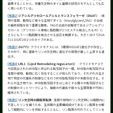
蓄積することから、栄養欠乏時のオイル蓄積の研究のモデルとしても広
く用いられている。
[用語2]
ジアシルグリセロールアシルトランスフェラーゼ（DGAT）
: 植
物や藻類、動物など様々な生物でオイル（triacylglycerol,TAG）の合成
の最終段階を担う重要な酵素。TAGの合成の前駆体であるジアシルグリ
セロール（グリセロール骨格に脂肪酸が2つエステル結合したもの）に
さらにもう一つ脂肪酸を結合させる反応を触媒する。大きく分けてDGA
T1とDGAT2の2つのタイプがある。
[用語3]
DGTT1
: クラミドモナスには、5種類のDGAT2遺伝子が存在し、
その中で、特に窒素やリンの欠乏時に遺伝子の発現が著しく上昇する遺
伝子。
[用語4]
LRL1（Lipid Remodeling reguLator1）
: クラミドモナスで
今回見出されたMYB型と呼ばれる転写因子の一種。MYB型の転写因子は
藻類や植物、動物に広く存在することが知られており、それぞれの生き
物で特定の代謝系の制御などを行うMYB型転写因子が多数存在する。そ
れらの生き物では、MYB型転写因子をはじめとする種々の転写因子など
の制御のネットワークにより、複数の代謝系や様々な生理現象が巧妙に
維持されている。
[用語5]
リン欠乏時の膜脂質転換
: 藻類や植物のリン欠乏時には細胞内に
不足したリンを補うため、生体膜の主要構成成分であるリン脂質を分解
して細胞内にリンを供給するとともに、リン脂質の代わりとしてリンを