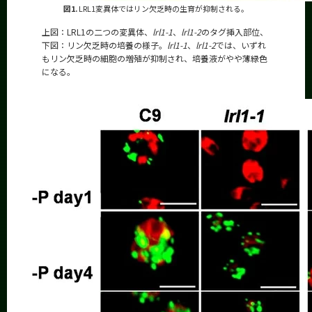
図1.
LRL1変異体ではリン欠乏時の生育が抑制される。
上図：LRL1の二つの変異体、
lrl1-1
、
lrl1-2
のタグ挿入部位、
下図：リン欠乏時の培養の様子。
lrl1-1
、
lrl1-2
では、いずれ
もリン欠乏時の細胞の増殖が抑制され、培養液がやや薄緑色
になる。