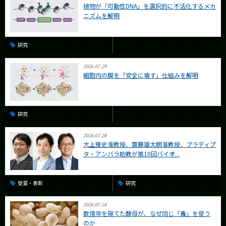
植物が「可動性DNA」を選択的に不活化するメカ
ニズムを解明
研究
2026.07.29
細胞内の膜を「安全に壊す」仕組みを解明
研究
2026.07.28
大上雅史准教授、齋藤雄太朗准教授、プラディプ
タ・アンバラ助教が第10回バイオ...
受賞・表彰
研究
2026.07.24
数億年を隔てた酵母が、なぜ同じ「毒」を使う
のか