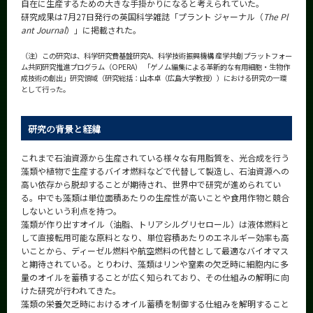
自在に生産するための大きな手掛かりになると考えられていた。
CLOSE
研究成果は7月27日発行の英国科学雑誌「プラント ジャーナル（
The Pl
ant Journal
）」に掲載された。
（注）この研究は、科学研究費基盤研究A、科学技術振興機構 産学共創プラットフォー
ム共同研究推進プログラム（OPERA） 「ゲノム編集による革新的な有用細胞・生物作
成技術の創出」研究領域（研究総括：山本卓（広島大学教授））における研究の一環
として行った。
研究の背景と経緯
これまで石油資源から生産されている様々な有用脂質を、光合成を行う
藻類や植物で生産するバイオ燃料などで代替して製造し、石油資源への
高い依存から脱却することが期待され、世界中で研究が進められてい
る。中でも藻類は単位面積あたりの生産性が高いことや食用作物と競合
しないという利点を持つ。
藻類が作り出すオイル（油脂、トリアシルグリセロール）は液体燃料と
して直接転用可能な原料となり、単位容積あたりのエネルギー効率も高
いことから、ディーゼル燃料や航空燃料の代替として最適なバイオマス
と期待されている。とりわけ、藻類はリンや窒素の欠乏時に細胞内に多
量のオイルを蓄積することが広く知られており、その仕組みの解明に向
けた研究が行われてきた。
藻類の栄養欠乏時におけるオイル蓄積を制御する仕組みを解明すること