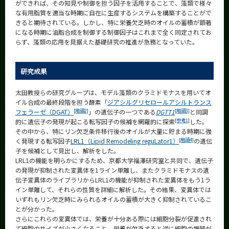
ができれば、その知見や制御を担う因子を活用することで、藻類で様々
な有用脂質を適当な時期に自在に生産するシステムを構築することがで
きると期待されている。しかし、特に栄養欠乏時のオイルの蓄積が顕著
になる時期に油脂合成を制御する制御因子はこれまで全く同定されてお
らず、藻類の応用を見据えた基礎研究の推進が急務となっていた。
研究成果
太田教授らの研究グループは、モデル藻類のクラミドモナスを用いてオ
イル合成の最終段階を担う酵素「
ジアシルグリセロールアシルトランス
[用語2]
[用語3]
フェラーゼ（DGAT）
」の遺伝子の一つである
DGTT1
と同調
[参考1]
的に遺伝子の発現が起こる転写因子の候補を網羅的に探索
した。
その中から、特にリン欠乏条件移行後のオイルが大量に貯まる時期に強
[用語4]
く発現する転写因子
LRL1（Lipid Remodeling reguLator1）
の遺伝
子を候補として見出し、解析をした。
LRL1の機能を明らかにするため、京都大学福澤研究室と共同で、遺伝子
の発現が抑制された変異体を1ライン単離し、またクラミドモナスの遺
伝子変異体のライブラリからLRL1の機能が抑制された変異体をもう1ラ
イン単離して、それらの性質を詳細に解析した。その結果、変異体では
いずれもリン欠乏時にみられるオイルの蓄積が大きく抑制されているこ
とが分かった。
さらにこれらの変異体では、栄養が十分ある際には細胞分裂が促進され
て細胞のサイズが小さくなること、栄養が欠乏すると逆に細胞の増殖が