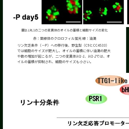
図2.
LRL1の二つの変異体のオイルの蓄積と細胞サイズの変化
赤：葉緑体のクロロフィル蛍光 緑：油滴
リン欠乏条件（－P）への移行後、野生型（C9とCC4533）
では細胞のサイズが肥大し、オイルの蓄積に伴い油滴の肥大
や数の増加が起こるが、二つの変異体
lrl1-1
、
lrl1-2
では、オ
イルの蓄積が抑制され、細胞のサイズも小さい。