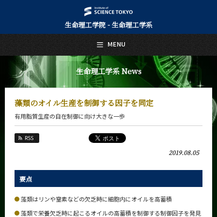
生命理工学院 - 生命理工学系
日本語
English
MENU
トップページ
Top Page
生命理工学系 News
生命理工学系について
About Us
藻類のオイル生産を制御する因子を同定
教育
有用脂質生産の自在制御に向け大きな一歩
Education
教員・研究室
RSS
Faculty and Laboratories
2019.08.05
未来
Future
要点
入学案内
Admissions
藻類はリンや窒素などの欠乏時に細胞内にオイルを高蓄積
藻類で栄養欠乏時に起こるオイルの高蓄積を制御する制御因子を発見
生命理工学系 News