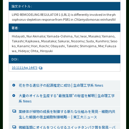
論文タイトル :
LIPID REMODELING REGULATOR 1 (LRL1) is differently involved in the ph
osphorus-depletion response from PSR1 in
Chlamydomonas reinhardtii
著者 :
Hidayati, Nur Akmalia; Yamada-Oshima, Yui; Iwai, Masako; Yamano,
Takashi; Kajikawa, Masataka; Sakurai, Nozomu; Suda, Kunihiro; Seso
ko, Kanami; Hori, Koichi; Obayashi, Takeshi; Shimojima, Mie; Fukuza
wa, Hideya; Ohta, Hiroyuki
DOI :
10.1111/tpj.14473
花を作る遺伝子の起源推定に成功 | 生命理工学系 News
大量のオイルを生産する“最強藻類”の秘密を解明 | 生命理工学
系 News
葉緑体が植物の成長を制御する新たな仕組みを発見―細胞内共
生した細菌の宿主細胞制御戦略― | 東工大ニュース
微細藻類にオイルをつくらせるスイッチタンパク質を発見―バ