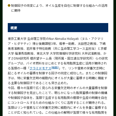
News
制御因子の改変により、オイル生産を自在に制御する仕組みへの活用
に期待
News 一覧
カテゴリ別
概要
課程別
東京工業大学 生命理工学院のNur Akmalia Hidayati（ヌル・アクマリ
月別
ア・ヒダヤティ）博士後期課程3年、堀孝一助教、太田啓之教授、下嶋
美恵准教授、岩井雅子特任助教（共に生命理工学コース主担当）と京都
イベントカレンダー
大学 福澤秀哉教授、東北大学 大学院情報科学研究科 大林武准教授、か
Event Calendar
ずさDNA研究所 櫻井望チーム長（現所属・国立遺伝学研究所）らの研究
グループは、バイオ燃料をはじめとする有用脂質生産に活用が期待され
[用語1]
る藻類の一種「
クラミドモナス
」で、リンや窒素の栄養欠乏時に
起こるオイルの蓄積を制御する因子の同定に成功した。またこの制御因
子は、特に栄養欠乏時の細胞内にオイルが大量に蓄積する時期に機能す
サイト構成
る主要な制御因子であることも突き止めた。
今回、種々の藻類で広く見られる栄養欠乏時のオイルの大量蓄積を制御
学内向け情報
する制御因子を見出したことで、明らかになった脂質蓄積の制御の機構
や制御因子自体を、藻類で生産する有用脂質の種類や生産の時期を自在
にコントロールするための仕組みづくりに活用することが期待される。
系詳細情報
藻類はリンや窒素などの栄養欠乏時に細胞内にオイルを多量に蓄積する
ことが広く知られている。この仕組みの解明が藻類で様々な有用脂質を