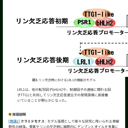
図3.
リン欠乏時におけるLRL1の機能のモデル
LRL1は、他の転写因子bHLH2や、制御因子の連結に関わる因
子TTG1と共同してリン欠乏応答遺伝子の発現誘導に直接働
いていることが明らかになった。
用語説明
[用語1]
クラミドモナス
: モデル藻類として様々な研究に用いられる単細
胞性の緑藻。窒素やリンの欠乏時に細胞内にデンプンとオイルを多量に