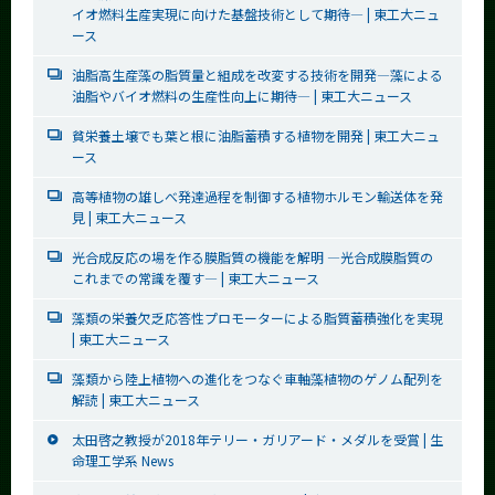
イオ燃料生産実現に向けた基盤技術として期待― | 東工大ニュ
ース
油脂高生産藻の脂質量と組成を改変する技術を開発―藻による
油脂やバイオ燃料の生産性向上に期待― | 東工大ニュース
貧栄養土壌でも葉と根に油脂蓄積する植物を開発 | 東工大ニュ
ース
高等植物の雄しべ発達過程を制御する植物ホルモン輸送体を発
見 | 東工大ニュース
光合成反応の場を作る膜脂質の機能を解明 ―光合成膜脂質の
これまでの常識を覆す― | 東工大ニュース
藻類の栄養欠乏応答性プロモーターによる脂質蓄積強化を実現
| 東工大ニュース
藻類から陸上植物への進化をつなぐ車軸藻植物のゲノム配列を
解読 | 東工大ニュース
太田啓之教授が2018年テリー・ガリアード・メダルを受賞 | 生
命理工学系 News