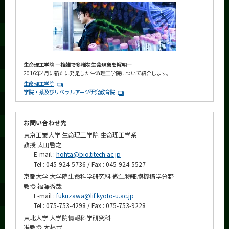
生命理工学院 ―複雑で多様な生命現象を解明―
2016年4月に新たに発足した生命理工学院について紹介します。
生命理工学院
学院・系及びリベラルアーツ研究教育院
お問い合わせ先
東京工業大学 生命理工学院 生命理工学系
教授 太田啓之
E-mail :
hohta@bio.titech.ac.jp
Tel : 045-924-5736 / Fax : 045-924-5527
京都大学 大学院生命科学研究科 微生物細胞機構学分野
教授 福澤秀哉
E-mail :
fukuzawa@lif.kyoto-u.ac.jp
Tel : 075-753-4298 / Fax : 075-753-9228
東北大学 大学院情報科学研究科
准教授 大林武