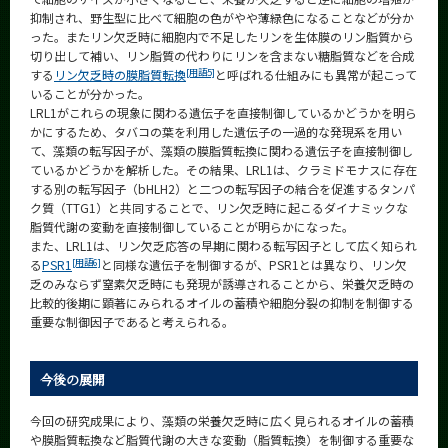
抑制され、野生型に比べて細胞の色がやや薄緑色になることなどが分か
った。またリン欠乏時に細胞内で不足したリンを生体膜のリン脂質から
切り出して補い、リン脂質の代わりにリンを含まない糖脂質などを合成
[用語5]
する
リン欠乏時の膜脂質転換
と呼ばれる仕組みにも異常が起こって
いることが分かった。
LRL1がこれらの現象に関わる遺伝子を直接制御しているかどうかを明ら
かにするため、タバコの葉を利用した遺伝子の一過的な発現系を用い
て、藻類の転写因子が、藻類の膜脂質転換に関わる遺伝子を直接制御し
ているかどうかを解析した。その結果、LRL1は、クラミドモナスに存在
する別の転写因子（bHLH2）と二つの転写因子の結合を促進するタンパ
ク質（TTG1）と共同することで、リン欠乏時に起こるダイナミックな
脂質代謝の変動を直接制御していることが明らかになった。
また、LRL1は、リン欠乏応答の早期に関わる転写因子として広く知られ
[用語6]
る
PSR1
と同様な遺伝子を制御するが、PSR1とは異なり、リン欠
乏のみならず窒素欠乏時にも発現が誘導されることから、栄養欠乏時の
比較的後期に顕著にみられるオイルの蓄積や細胞分裂の抑制を制御する
重要な制御因子であると考えられる。
今後の展開
今回の研究成果により、藻類の栄養欠乏時に広く見られるオイルの蓄積
や膜脂質転換など脂質代謝の大きな変動（脂質転換）を制御する重要な