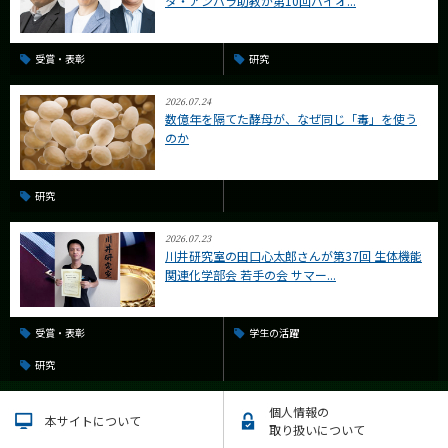
タ・アンバラ助教が第10回バイオ...
受賞・表彰
研究
2026.07.24
数億年を隔てた酵母が、なぜ同じ「毒」を使う
のか
研究
2026.07.23
川井研究室の田口心太郎さんが第37回 生体機能
関連化学部会 若手の会 サマー...
受賞・表彰
学生の活躍
研究
個人情報の
本サイトについて
取り扱いについて