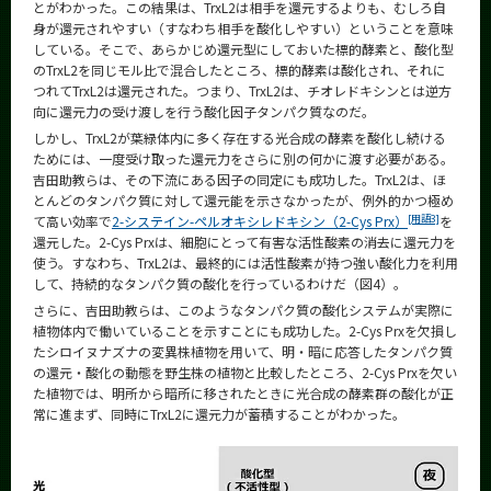
とがわかった。この結果は、TrxL2は相手を還元するよりも、むしろ自
身が還元されやすい（すなわち相手を酸化しやすい）ということを意味
している。そこで、あらかじめ還元型にしておいた標的酵素と、酸化型
のTrxL2を同じモル比で混合したところ、標的酵素は酸化され、それに
つれてTrxL2は還元された。つまり、TrxL2は、チオレドキシンとは逆方
向に還元力の受け渡しを行う酸化因子タンパク質なのだ。
しかし、TrxL2が葉緑体内に多く存在する光合成の酵素を酸化し続ける
ためには、一度受け取った還元力をさらに別の何かに渡す必要がある。
吉田助教らは、その下流にある因子の同定にも成功した。TrxL2は、ほ
とんどのタンパク質に対して還元能を示さなかったが、例外的かつ極め
[用語3]
て高い効率で
2-システイン-ペルオキシレドキシン（2-Cys Prx）
を
還元した。2-Cys Prxは、細胞にとって有害な活性酸素の消去に還元力を
使う。すなわち、TrxL2は、最終的には活性酸素が持つ強い酸化力を利用
して、持続的なタンパク質の酸化を行っているわけだ（図4）。
さらに、吉田助教らは、このようなタンパク質の酸化システムが実際に
植物体内で働いていることを示すことにも成功した。2-Cys Prxを欠損し
たシロイヌナズナの変異株植物を用いて、明・暗に応答したタンパク質
の還元・酸化の動態を野生株の植物と比較したところ、2-Cys Prxを欠い
た植物では、明所から暗所に移されたときに光合成の酵素群の酸化が正
常に進まず、同時にTrxL2に還元力が蓄積することがわかった。