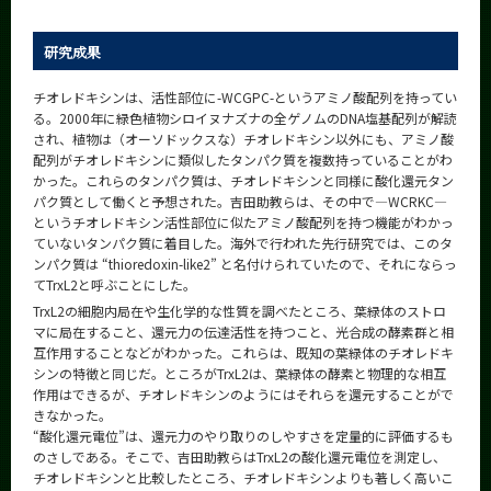
研究成果
チオレドキシンは、活性部位に-WCGPC-というアミノ酸配列を持ってい
る。2000年に緑色植物シロイヌナズナの全ゲノムのDNA塩基配列が解読
され、植物は（オーソドックスな）チオレドキシン以外にも、アミノ酸
配列がチオレドキシンに類似したタンパク質を複数持っていることがわ
かった。これらのタンパク質は、チオレドキシンと同様に酸化還元タン
パク質として働くと予想された。吉田助教らは、その中で―WCRKC―
というチオレドキシン活性部位に似たアミノ酸配列を持つ機能がわかっ
ていないタンパク質に着目した。海外で行われた先行研究では、このタ
ンパク質は “thioredoxin-like2” と名付けられていたので、それにならっ
てTrxL2と呼ぶことにした。
TrxL2の細胞内局在や生化学的な性質を調べたところ、葉緑体のストロ
マに局在すること、還元力の伝達活性を持つこと、光合成の酵素群と相
互作用することなどがわかった。これらは、既知の葉緑体のチオレドキ
シンの特徴と同じだ。ところがTrxL2は、葉緑体の酵素と物理的な相互
作用はできるが、チオレドキシンのようにはそれらを還元することがで
きなかった。
“酸化還元電位”は、還元力のやり取りのしやすさを定量的に評価するも
のさしである。そこで、吉田助教らはTrxL2の酸化還元電位を測定し、
チオレドキシンと比較したところ、チオレドキシンよりも著しく高いこ