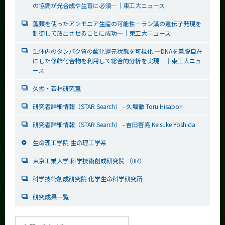
の協調が光合成や生育に必須―│東工大ニュース
藻類を使ったアンモニア生産の可能性―ラン藻の遺伝子発現を
制御して放出させることに成功―│東工大ニュース
生体内のタンパク質の酸化還元状態を可視化 ―DNAを着脱自在
にした修飾化合物を利用して総合的分析を実現―│東工大ニュ
ース
久掘・若林研究室
研究者詳細情報（STAR Search） - 久堀徹 Toru Hisabori
研究者詳細情報（STAR Search） - 吉田啓亮 Keisuke Yoshida
生命理工学院 生命理工学系
東京工業大学 科学技術創成研究院 （IIR）
科学技術創成研究院 化学生命科学研究所
研究成果一覧