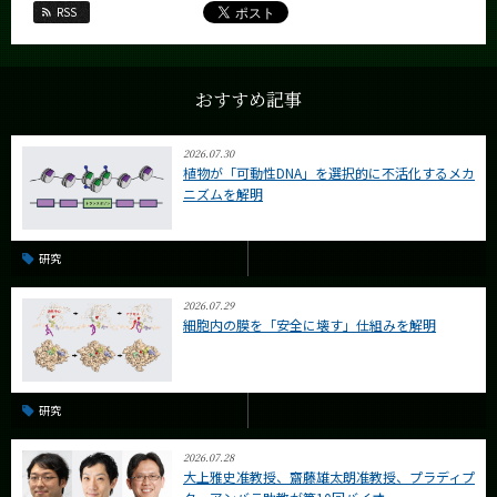
RSS
おすすめ記事
2026.07.30
植物が「可動性DNA」を選択的に不活化するメカ
ニズムを解明
研究
2026.07.29
細胞内の膜を「安全に壊す」仕組みを解明
研究
2026.07.28
大上雅史准教授、齋藤雄太朗准教授、プラディプ