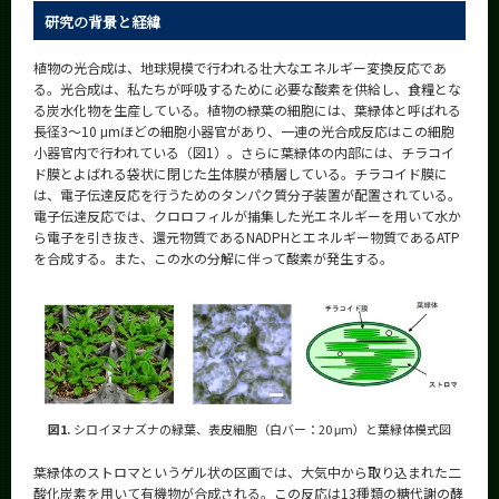
CLOSE
研究の背景と経緯
植物の光合成は、地球規模で行われる壮大なエネルギー変換反応であ
る。光合成は、私たちが呼吸するために必要な酸素を供給し、食糧とな
る炭水化物を生産している。植物の緑葉の細胞には、葉緑体と呼ばれる
長径3～10 μmほどの細胞小器官があり、一連の光合成反応はこの細胞
小器官内で行われている（図1）。さらに葉緑体の内部には、チラコイ
ド膜とよばれる袋状に閉じた生体膜が積層している。チラコイド膜に
は、電子伝達反応を行うためのタンパク質分子装置が配置されている。
電子伝達反応では、クロロフィルが捕集した光エネルギーを用いて水か
ら電子を引き抜き、還元物質であるNADPHとエネルギー物質であるATP
を合成する。また、この水の分解に伴って酸素が発生する。
図1.
シロイヌナズナの緑葉、表皮細胞（白バー：20 μm）と葉緑体模式図
葉緑体のストロマというゲル状の区画では、大気中から取り込まれた二
酸化炭素を用いて有機物が合成される。この反応は13種類の糖代謝の酵