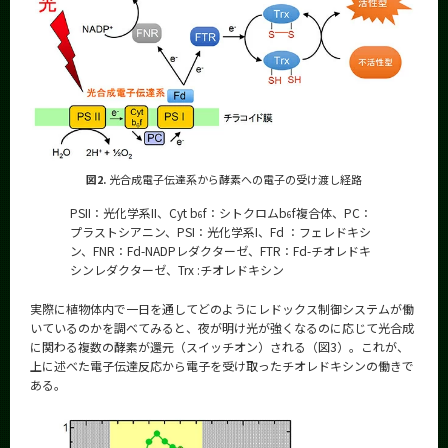
図2.
光合成電子伝達系から酵素への電子の受け渡し経路
PSII：光化学系II、Cyt b
f：シトクロムb
f複合体、PC：
6
6
プラストシアニン、PSI：光化学系I、Fd ：フェレドキシ
ン、FNR：Fd-NADPレダクターゼ、FTR：Fd-チオレドキ
シンレダクターゼ、Trx :チオレドキシン
実際に植物体内で一日を通してどのようにレドックス制御システムが働
いているのかを調べてみると、夜が明け光が強くなるのに応じて光合成
に関わる複数の酵素が還元（スイッチオン）される（図3）。これが、
上に述べた電子伝達反応から電子を受け取ったチオレドキシンの働きで
ある。