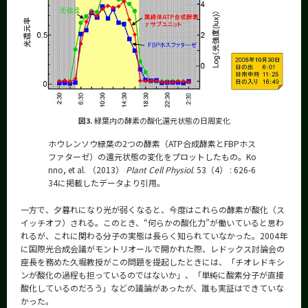
図3.
緑葉内の酵素の酸化還元状態の日周変化
ホウレンソウ緑葉の2つの酵素（ATP合成酵素とFBPホス
ファターゼ）の還元状態の変化をプロットしたもの。Ko
nno, et al. （2013）
Plant Cell Physiol
. 53（4） : 626-6
34に掲載したデータより引用。
一方で、夕暮れになり光が弱くなると、今度はこれらの酵素が酸化（ス
イッチオフ）される。このとき、“何らかの酸化力”が働いていると思わ
れるが、これに関わる分子の実態は長らく知られていなかった。2004年
に国際光合成会議がモントリオールで開かれた際、レドックス討論会の
座長を務めた久堀教授がこの問題を提起したときには、「チオレドキシ
ンが酸化の過程も担っているのではないか」、「単純に酸素分子が直接
酸化しているのだろう」などの議論があったが、誰も実証はできていな
かった。