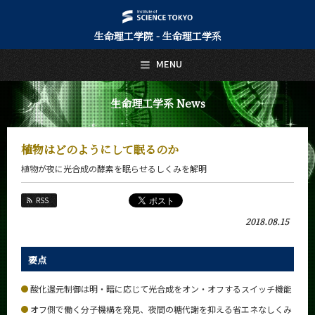
生命理工学院 - 生命理工学系
日本語
English
MENU
トップページ
Top Page
生命理工学系 News
生命理工学系について
About Us
植物はどのようにして眠るのか
教育
植物が夜に光合成の酵素を眠らせるしくみを解明
Education
教員・研究室
RSS
Faculty and Laboratories
2018.08.15
未来
Future
要点
入学案内
Admissions
酸化還元制御は明・暗に応じて光合成をオン・オフするスイッチ機能
オフ側で働く分子機構を発見、夜間の糖代謝を抑える省エネなしくみ
生命理工学系 News