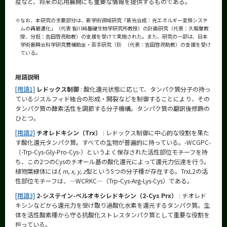
産など、将来の応用展開にも重要な情報を提供するものである。
※
なお、本研究の主要部分は、新学術領域研究「新光合成：光エネルギー変換システ
ムの再最適化」（代表 皆川純基礎生物学研究所教授）の計画研究（代表：久堀徹教
授、分担：吉田啓亮助教）の支援を受けて実施された。また、研究の一部は、日本
学術振興会科学研究費補助金・若手研究（B）（代表：吉田啓亮助教）の支援を受け
ている。
用語説明
[用語1]
レドックス制御
: 酸化還元状態に応じて、タンパク質分子の持っ
ているジスルフィド結合の形成・開裂などを制御することにより、その
タンパク質の酵素活性を調節する分子機構。タンパク質の翻訳後修飾の
ひとつ。
[用語2]
チオレドキシン（Trx）
: レドックス制御に中心的な役割を果た
す酸化還元タンパク質。すべての生物が普遍的に持っている。-WCGPC-
（-Trp-Cys-Gly-Pro-Cys-）というよく保存された活性部位モチーフを持
ち、この2つのCysのチオール基の酸化還元によって還元力伝達を行う。
植物葉緑体には
f, m, x, y, z
型という5つの分子種が存在する。TrxL2の活
性部位モチーフは、―WCRKC―（Trp-Cys-Arg-Lys-Cys）である。
[用語3]
2-システイン-ペルオキシレドキシン（2-Cys Prx）
: チオレド
キシンなどから還元力を受け取り過酸化水素を還元するタンパク質。生
体を活性酸素種から守る抗酸化ストレスタンパク質として重要な役割を
担っている。