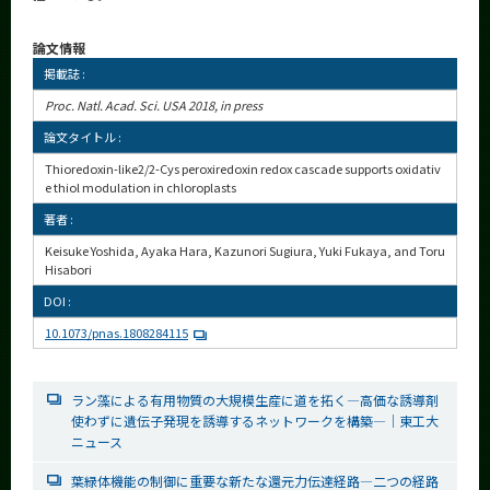
論文情報
掲載誌 :
Proc. Natl. Acad. Sci. USA 2018, in press
論文タイトル :
Thioredoxin-like2/2-Cys peroxiredoxin redox cascade supports oxidativ
e thiol modulation in chloroplasts
著者 :
Keisuke Yoshida, Ayaka Hara, Kazunori Sugiura, Yuki Fukaya, and Toru
Hisabori
DOI :
10.1073/pnas.1808284115
ラン藻による有用物質の大規模生産に道を拓く―高価な誘導剤
使わずに遺伝子発現を誘導するネットワークを構築―│東工大
ニュース
葉緑体機能の制御に重要な新たな還元力伝達経路―二つの経路