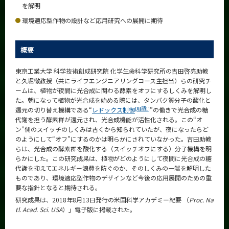
を解明
News
環境適応型作物の設計など応用研究への展開に期待
News 一覧
カテゴリ別
概要
課程別
東京工業大学 科学技術創成研究院 化学生命科学研究所の吉田啓亮助教
と久堀徹教授（共にライフエンジニアリングコース主担当）らの研究チ
月別
ームは、植物が夜間に光合成に関わる酵素をオフにするしくみを解明し
た。朝になって植物が光合成を始める際には、タンパク質分子の酸化と
イベントカレンダー
[用語1]
還元の切り替え機構である“
レドックス制御
”の働きで光合成の糖
Event Calendar
代謝を担う酵素群が還元され、光合成機能が活性化される。この“オ
ン”側のスイッチのしくみは古くから知られていたが、夜になったらど
のようにして“オフ”にするのかは明らかにされていなかった。吉田助教
らは、光合成の酵素群を酸化する（スイッチオフにする）分子機構を明
らかにした。この研究成果は、植物がどのようにして夜間に光合成の糖
サイト構成
代謝を抑えてエネルギー浪費を防ぐのか、そのしくみの一端を解明した
ものであり、環境適応型作物のデザインなど今後の応用展開のための重
学内向け情報
要な指針となると期待される。
研究成果は、2018年8月13日発行の米国科学アカデミー紀要 （
Proc. Na
系詳細情報
tl. Acad. Sci. USA
）」電子版に掲載された。