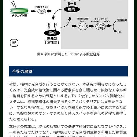
図4.
新たに解明したTrxL2による酸化経路
今後の展望
夜間、植物は光合成を行うことができない。本研究で明らかになったし
くみは、光合成の糖代謝に関わる酵素群を夜に眠らせて無駄なエネルギ
ー消費を抑えるための戦略といえる。TrxL2を介したタンパク質酸化シ
ステムは、植物葉緑体の祖先であるシアノバクテリアには見当たらな
い。すなわち植物は、昼夜サイクルを繰り返す陸上環境に適応するため
に、巧妙な酵素のオン・オフの切り替えスイッチを進化の過程で獲得し
たと考えられる。
本研究の成果は、現代の植物科学の基礎学術研究に新たなブレイクスル
ーをもたらすだけでなく、植物あるいは光合成微生物を利用した物質生