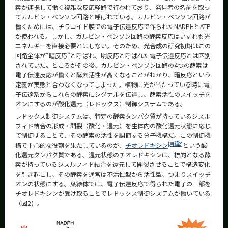
素が連携して働く複雑な反応経路で行われており、発見者の名前を取っ
てカルビン・ベンソン回路と呼ばれている。カルビン・ベンソン回路が
働くためには、チラコイド膜での電子伝達反応で作られたNADPHとATP
が使われる。しかし、カルビン・ベンソン回路の酵素反応はいずれも光
エネルギーを直接必要とはしない。そのため、光合成の研究初期はこの
回路全体が“暗反応”と呼ばれ、明反応と呼ばれた電子伝達反応とは区別
されていた。ところがその後、カルビン・ベンソン回路の4つの酵素は
電子伝達反応が働くと酵素活性が高くなることがわかり、暗反応という
定義が実態と合わなくなってしまった。植物に光が当たっている時に電
子伝達系からこれらの酵素にシグナルを伝達し、酵素活性のスイッチを
オンにするのが酸化還元（レドックス）制御システムである。
レドックス制御システムは、特定の酵素タンパク質が持っているジスル
フィド結合の形成・開裂（酸化・還元）を生体内の酸化還元状態に応じ
て制御することで、その酵素の活性を調節する分子機構だ。この制御機
[用語2]
構で中心的な役割を果たしているのが、
チオレドキシン
という酸
化還元タンパク質である。還元状態のチオレドキシンは、標的となる酵
素が持っているジスルフィド結合を還元して開裂させることで構造変化
を引き起こし、その酵素を通常は不活性型から活性型、つまりスイッチ
オンの状態にする。葉緑体では、電子伝達反応で得られた電子の一部を
チオレドキシンが受け取ることでレドックス制御システムが働いている
（図2）。