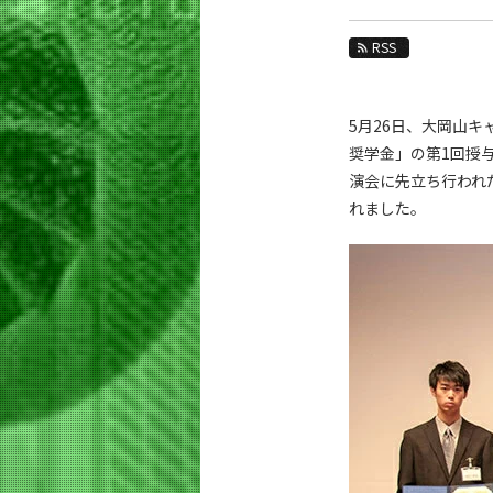
教育
RSS
教員・研究室
未来
5月26日、大岡山キ
入学案内
奨学金」の第1回授
演会に先立ち行われ
生命理工学系 News
れました。
News 一覧
カテゴリ別
課程別
月別
イベントカレンダー