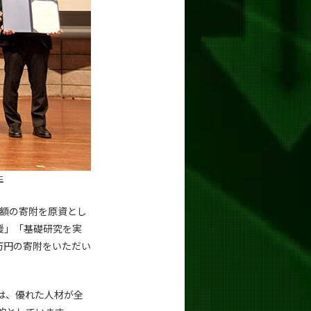
生
多額の寄附を原資とし
援」「基礎研究を実
0万円の寄附をいただい
は、優れた人材が全