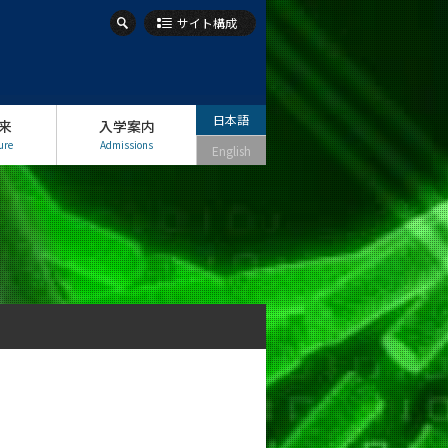
サイト構成
日本語
来
入学案内
ure
Admissions
English