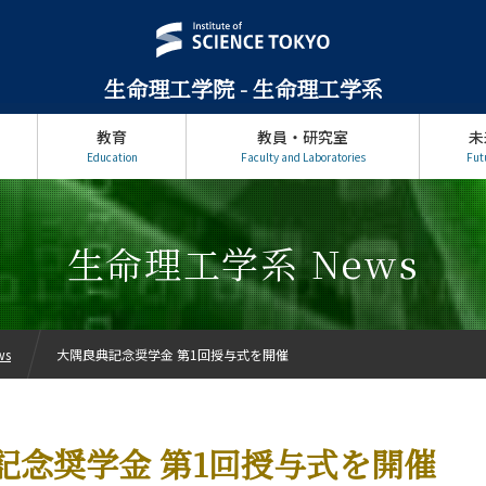
生命理工学院 - 生命理工学系
教育
教員・研究室
未
Education
Faculty and Laboratories
Fut
生命理工学系 News
ws
大隅良典記念奨学金 第1回授与式を開催
記念奨学金 第1回授与式を開催