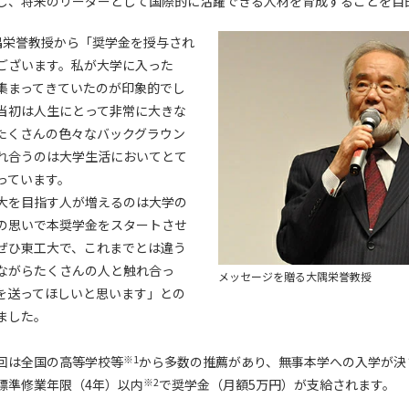
し、将来のリーダーとして国際的に活躍できる人材を育成することを目
隅栄誉教授から「奨学金を授与され
ございます。私が大学に入った
集まってきていたのが印象的でし
当初は人生にとって非常に大きな
たくさんの色々なバックグラウン
れ合うのは大学生活においてとて
っています。
大を目指す人が増えるのは大学の
の思いで本奨学金をスタートさせ
ぜひ東工大で、これまでとは違う
ながらたくさんの人と触れ合っ
メッセージを贈る大隅栄誉教授
を送ってほしいと思います」との
ました。
※1
回は全国の高等学校等
から多数の推薦があり、無事本学への入学が決
※2
標準修業年限（4年）以内
で奨学金（月額5万円）が支給されます。