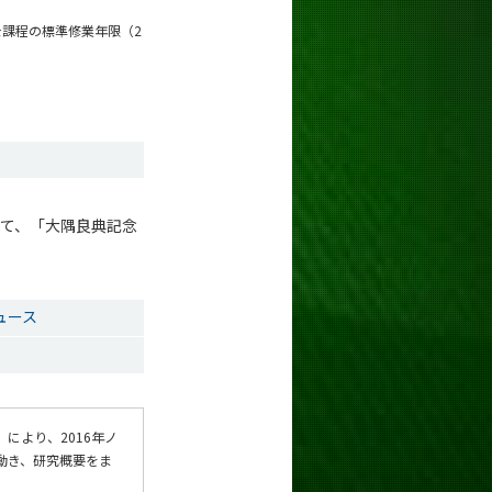
課程の標準修業年限（2
けて、「大隅良典記念
ュース
により、2016年ノ
動き、研究概要をま