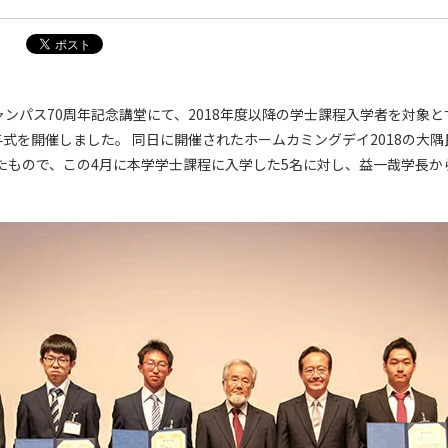
ャンパス70周年記念講堂にて、2018年度以降の学士課程入学者を対象
与式を開催しました。 同日に開催されたホームカミングデイ2018の大
たもので、この4月に本学学士課程に入学した5名に対し、益一哉学長か