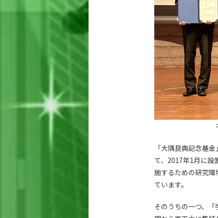
「大隅良典記念基金
て、2017年1月
施するための研究環境
ています。
そのうちの一つ、「