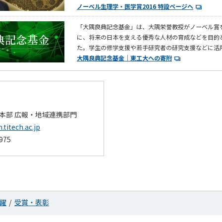
ノーベル生理学・医学賞2016 特設ページヘ
「大隅良典記念基金」は、大隅栄誉教授がノーベル賞
に、将来の日本を支える優秀な人材の育成などを目的
た。学生の修学支援や若手研究者の研究支援などに活
大隅良典記念基金｜東工大への寄附
本部 広報・地域連携部門
.titech.ac.jp
2975
躍
受賞・表彰