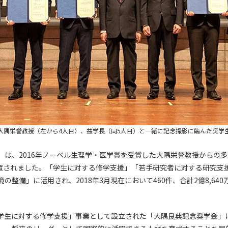
大隅栄誉教授（左から4人目）、益学長（同5人目）と一緒に記念撮影に臨んだ奨学
」は、2016年ノーベル生理学・医学賞を受賞した大隅栄誉教授からの
に設置されました。「学生に対する修学支援」「若手研究者に対する研究支
の整備」に活用され、2018年3月現在において460件、合計2億8,64
学生に対する修学支援」事業として設立された「大隅良典記念奨学金」