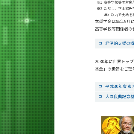
※1
高等学校等の対象
※2
ただし、学士課程
年）以内で支給を
本奨学金は毎年9月
高等学校等関係者の
経済的支援の
2030年に世界ト
基金」の趣旨をご理
平成30年度 
大隅良典記念