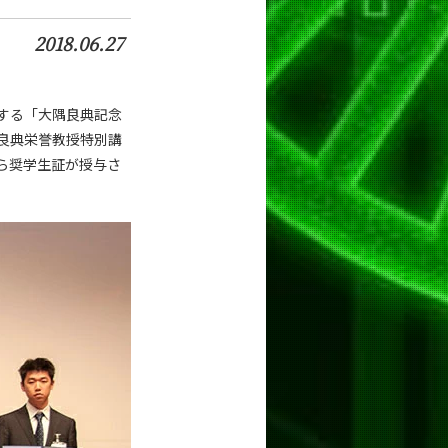
2018.06.27
とする「大隅良典記念
隅良典栄誉教授特別講
ら奨学生証が授与さ