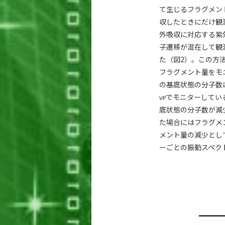
て生じるフラグメン
収したときにだけ観
外吸収に対応する紫
子遷移が混在して観
た（図2）。この方
フラグメント量をモ
の基底状態の分子数
ν
でモニターしてい
P
底状態の分子数が減
た場合にはフラグメ
メント量の減少とし
ーごとの振動スペクト