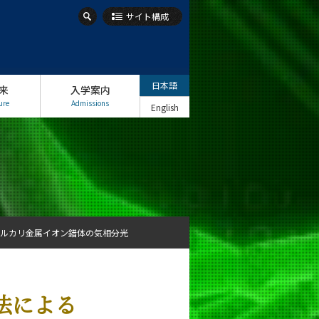
サイト構成
日本語
来
入学案内
ure
Admissions
English
ルカリ金属イオン錯体の気相分光
法による