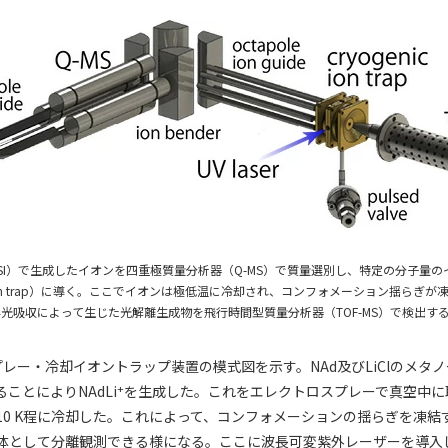
SI）で生成したイオンを四重極質量分析器（Q-MS）で質量選別し、特定の分子量
ic ion trap）に導く。ここでイオンは極低温に冷却され、コンフォメーション揺らぎ
光吸収によって生じた光解離生成物を飛行時間型質量分析器（TOF-MS）で検出す
レー・冷却イオントラップ装置の模式図を示す。NAd及びLiClのメタ
+
ことによりNAdLi
を生成した。これをエレクトロスプレーで真空中に
10 K程に冷却した。これによって、コンフォメーションの揺らぎを凍結
体として分離観測できる様になる。ここに波長可変紫外レーザーを導入