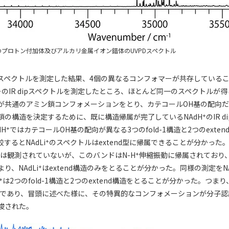
プロトン付加体及びアルカリ金属イオン錯体のUVPDスペクトル
 HBスペクトルを測定した結果、4個の異なるコンフォマーが共存している
のIR dipスペクトルを測定したところ、ほとんど同一のスペクトルが
が共通のアミン鎖コンフォメーションをとり、カテコールOH基の配向
+
鎖の構造を決定するために、既に構造帰属が完了しているNAdH
のIR 
+
dH
ではカテコールOH基の配向が異なる3つのfold-1構造と2つのexte
+
するとNAdLi
のスペクトルはextend型に帰属できることが分かった。唯一
+
は観測されていないが、このバンドはN-H
伸縮振動に帰属されており
+
り、NAdLi
はextend構造のみをとることが分かった。同様の測定をNA
+
は2つのfold-1構造と2つのextend構造をとることが分かった。つまり、
であり、冒頭に述べた様に、その特異的なコンフォメーションが分子認
唆された。