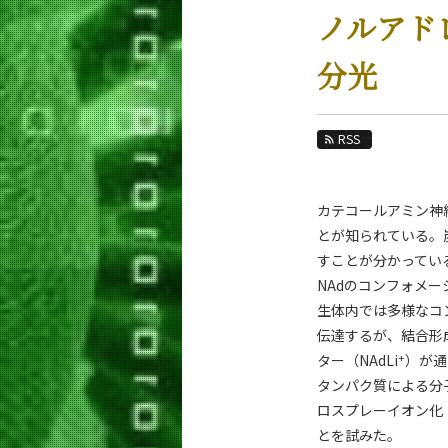
教育
ノルアド
教員・研究室
分光
未来
入学案内
RSS
生命理工学系 News
News 一覧
カテコールアミン神
とが知られている。炭
カテゴリ別
すことが分かってい
課程別
NAdのコンフォメ
月別
生体内では多様なコ
伝達するが、結合形
イベントカレンダー
+
ター（NAdLi
）が通
タンパク質による分
ロスプレーイオン化
とを試みた。