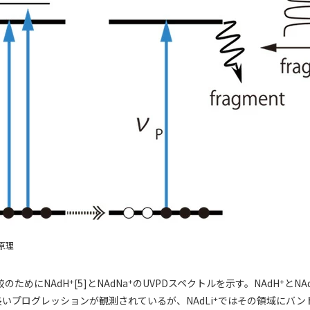
の原理
+
+
+
較のためにNAdH
[5]とNAdNa
のUVPDスペクトルを示す。NAdH
とNA
+
いプログレッションが観測されているが、NAdLi
ではその領域にバン