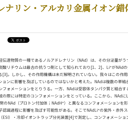
レナリン・アルカリ金属イオン錯
経伝達物質の一種であるノルアドレナリン（NAd）は、その分泌量がう
+
酸リチウムは最古の抗うつ剤として知られており[1、2]、Li
がNAd
る[3]。しかし、その作用機構は未だ解明されていない。我々はこの作用
ーションに影響を及ぼしているのではないかと考えた。NAdは複数の単結
ンフォメーションをとりうる。一方、NAdは受容体タンパク質と結合す
成の際には特定のコンフォメーションをとっている。ここから、NAdにL
+
常のNAd（プロトン付加体；NAdH
）と異なるコンフォメーションを形
+
子認識過程に影響を及ぼす可能性がある。そこでNAdLi
の紫外・赤外ス
（ESI）・冷却イオントラップ分光装置[4]で測定し、コンフォメーシ