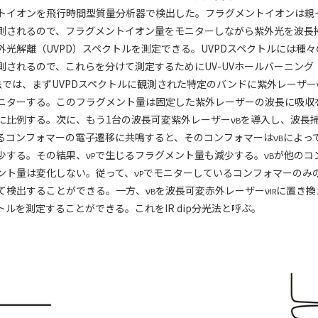
トイオンを飛行時間型質量分析器で検出した。フラグメントイオンは親
測されるので、フラグメントイオン量をモニターしながら紫外光を波長
外光解離（UVPD）スペクトルを測定できる。UVPDスペクトルには種
測されるので、これらを分けて測定するためにUV-UVホールバーニング
法では、まずUVPDスペクトルに観測された特定のバンドに紫外レーザー
ニターする。このフラグメント量は固定した紫外レーザーの波長に吸収
に比例する。次に、もう1台の波長可変紫外レーザーν
を導入し、波長掃
B
るコンフォマーの電子遷移に共鳴すると、そのコンフォマーはν
によっ
B
少する。その結果、ν
で生じるフラグメント量も減少する。ν
が他のコ
P
B
ント量は変化しない。従って、ν
でモニターしているコンフォマーのみ
P
て検出することができる。一方、ν
を波長可変赤外レーザーν
に置き換
B
IR
ルを測定することができる。これをIR dip分光法と呼ぶ。