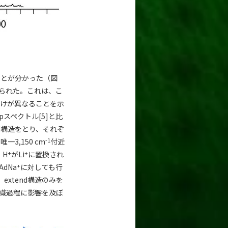
ことが分かった（図
得られた。これは、こ
だけが異なることを示
dipスペクトル[5]と比
nd構造をとり、それぞ
-1
3,150 cm
付近
+
+
、H
がLi
に置換され
+
dNa
に対しても行
extend構造のみを
識過程に影響を及ぼ