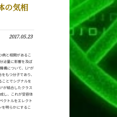
体の気相
2017.05.23
つ病と相関があるこ
の分泌量に影響を及ぼ
+
機構について、Li
が
合をもつ分子であり、
ることでシグナルを
+
i
が結合したクラス
成し、これが受容体
ペクトルをエレクト
ョンを明らかにするこ