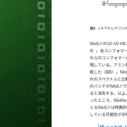
図3.
ノルアドレナリンの
+
NAdLi
のUV-UV
4）。各コンフォマー
れらのコンフォマー
唆している。アミン
較した（図5）。NA
れのスペクトルと比較
+
のバンドがNAdLi
で
ると消失する。以上よ
ったところ、NAdNa
+
とるNAdLi
は特異的
している可能性が示