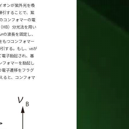
イオンが紫外光を吸
掃引することで、紫
々のコンフォマーの電
（HB）分光法を用い
ν
の波長を固定し、
P
をもつコンフォマー
引する。もし、ν
が
B
て電子励起され、基
ンフォマーを励起し
の電子遷移をフラグ
えると、コンフォマ