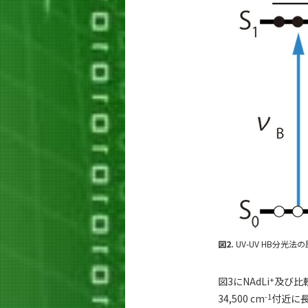
図2.
UV-UV HB分光法
+
図3にNAdLi
及び比
-1
34,500 cm
付近に長