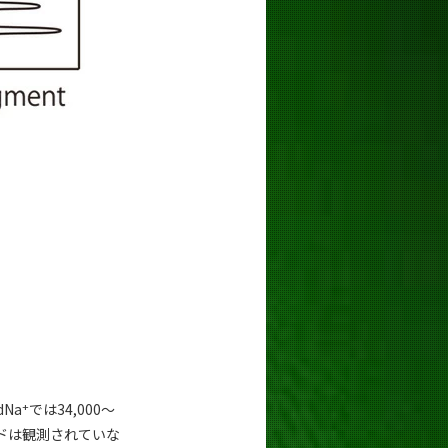
+
dNa
では34,000～
ドは観測されていな