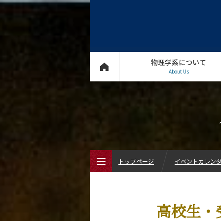
物理学系について
About Us
トップページ
イベントカレン
トップページ
高校生・
物理学系について