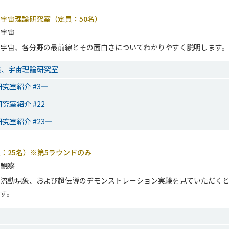
宇宙理論研究室（定員：50名）
、宇宙
、宇宙、各分野の最前線とその面白さについてわかりやすく説明します。
核、宇宙理論研究室
究室紹介 #3―
究室紹介 #22―
究室紹介 #23―
：25名）※第5ラウンドのみ
の観察
超流動現象、および超伝導のデモンストレーション実験を見ていただく
す。