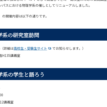
ンパスにおける物理学系の催しとしてリニューアルしました。
（木）の開催内容は以下の通りです。
学系の研究室訪問
要
（詳細は
高校生・受験生サイト
でお知らせします。）
H135講義室
学系の学生と語ろう
要
00
12講義室