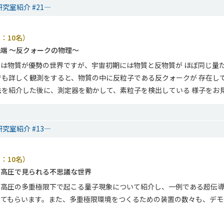
究室紹介 #21―
：10名）
端 ～反クォークの物理～
は物質が優勢の世界ですが、宇宙初期には物質と反物質が ほぼ同じ量
でも詳しく観測をすると、物質の中に反粒子である反クォークが 存在し
法を紹介した後に、測定器を動かして、素粒子を検出している 様子をお
究室紹介 #13―
：10名）
・高圧で見られる不思議な世界
・高圧の多重極限下で起こる量子現象について紹介し、一例である超伝
してもらいます。また、多重極限環境をつくるための装置の数々も、デモ