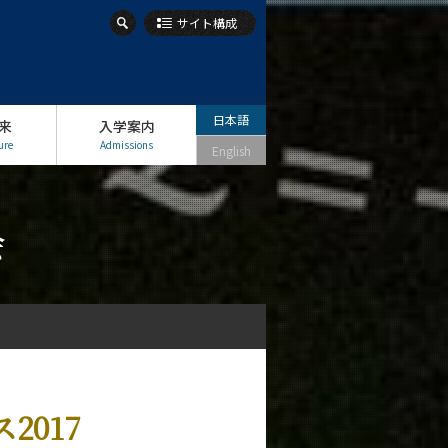
サイト構成
日本語
来
入学案内
ure
Admissions
English
会
017