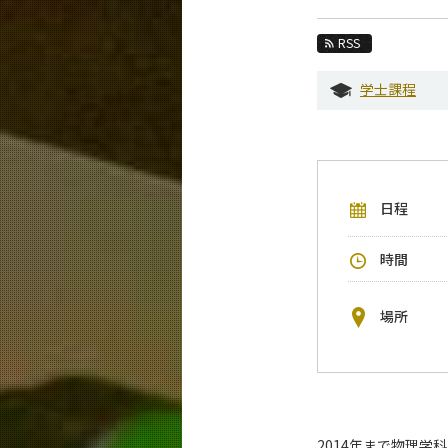
教育
RSS
教員・研究室
学士課程
未来
入学案内
物理学系 News&Information
日程
イベントカレンダー
今後のイベント
時間
今後の課程別イベント
年別アーカイブ
場所
2014年まで物理