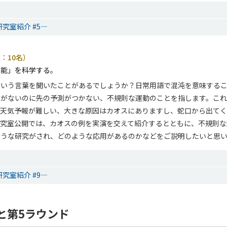
究室紹介 #5―
：10名）
不能」を科学する。
という言葉を聞いたことがあるでしょうか？日常用語で混沌を意味する
素がないのに先の予測がつかない、不規則な運動のことを指します。こ
。天気予報が難しい、大きな原因はカオスにありますし、蛇口から出て
研究室公開では、カオスの例を実演を交えて紹介するとともに、不規則な
ような研究がされ、どのような応用があるのかなどをご説明したいと思
究室紹介 #9―
と第5ラウンド