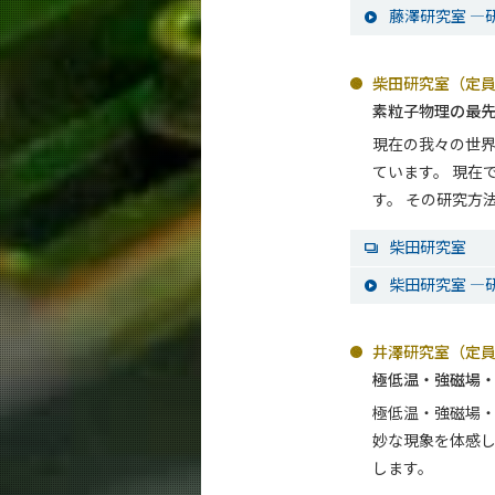
藤澤研究室 ―研
柴田研究室（定員
素粒子物理の最先
現在の我々の世界
ています。 現在
す。 その研究方
柴田研究室
柴田研究室 ―研
井澤研究室（定員
極低温・強磁場
極低温・強磁場
妙な現象を体感
します。