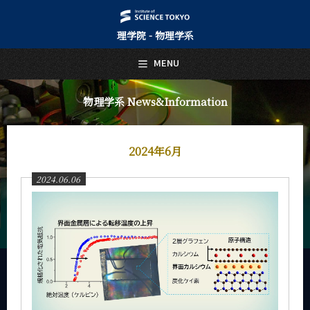
理学院 - 物理学系
日本語
English
MENU
トップページ
Top Page
物理学系 News&Information
物理学系について
About Us
2024年6月
教育
Education
2024.06.06
教員・研究室
Faculty and Laboratories
未来
Future
入学案内
Admissions
物理学系 News&Information