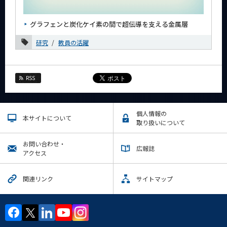
News
グラフェンと炭化ケイ素の間で超伝導を支える金属層
News 一覧
研究
教員の活躍
カテゴリ別
月別
RSS
2026年
2025年
個人情報の
本サイトについて
2024年
取り扱いについて
12月
お問い合わせ・
広報誌
アクセス
11月
10月
関連リンク
サイトマップ
9月
8月
7月