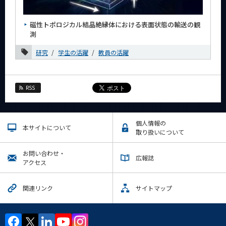
News
磁性トポロジカル結晶絶縁体における表面状態の輸送の観
News 一覧
測
カテゴリ別
研究
学生の活躍
教員の活躍
月別
2026年
RSS
7月
5月
個人情報の
本サイトについて
4月
取り扱いについて
2月
お問い合わせ・
広報誌
1月
アクセス
2025年
関連リンク
サイトマップ
2024年
2023年