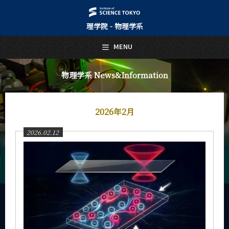
理学院 - 物理学系
日本語
English
MENU
トップページ
Top Page
物理学系 News&Information
物理学系について
About Us
2026年2月
教育
Education
2026.02.12
教員・研究室
Faculty and Laboratories
未来
Future
入学案内
Admissions
物理学系 News&Information