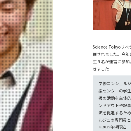
Science Tok
催されました。今年
生５名が運営に参加
きました
学修コンシェルジ
援センターの学
援の活動を主体
ンドアウトや記
流を促進するた
ルジュの専門員
※2025年6月現在