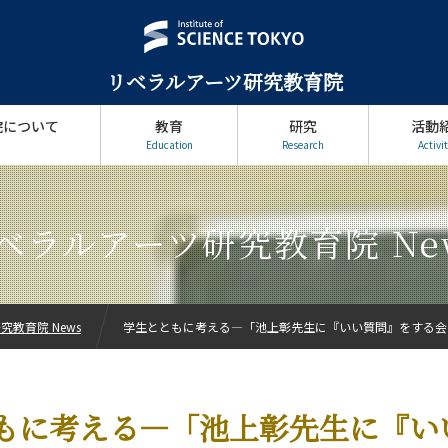
リベラルアーツ研究教育院
院について
教育
研究
活動
Education
Research
Activit
ベラルアーツ研究教育院 Ne
教育院 News
学生とともに考える―「池上彰先生に『いい質問』をする会 
もに考える―「池上彰先生に『い