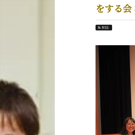
教育
をする会
研究
活動紹介
RSS
教員紹介
リベラルアーツ研究教育院 News
News 一覧
カテゴリ別
月別
イベントカレンダー