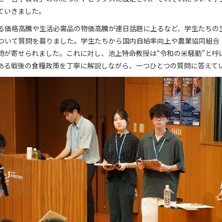
ていきました。
る価格高騰や生活必需品の物価高騰が連日話題に上るなど、学生たちの
ついて質問を募りました。学生たちから国内自給率向上や農業協同組合（
問が寄せられました。これに対し、池上特命教授は“令和の米騒動”と呼
ある戦後の食糧政策を丁寧に解説しながら、一つひとつの質問に答えて