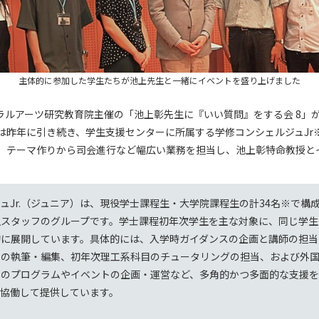
主体的に参加した学生たちが池上先生と一緒にイベントを盛り上げました
yoリベラルアーツ研究教育院主催の「池上彰先生に『いい質問』をする会 8」が
は昨年に引き続き、学生支援センターに所属する学修コンシェルジュJr
。テーマ作りから司会進行など幅広い業務を担当し、池上彰特命教授と
ュJr.（ジュニア）は、現役学士課程生・大学院課程生の計34名※で構
生スタッフのグループです。学士課程初年次学生を主な対象に、同じ学生
的に展開しています。具体的には、入学時ガイダンスの企画と講師の担当
事の執筆・編集、初年次理工系科目のチュータリングの担当、および外
めのプログラムやイベントの企画・運営など、多角的かつ多面的な支援
と協働して提供しています。