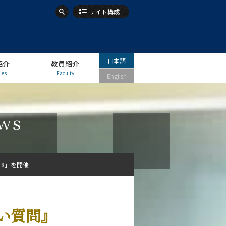
サイト構成
日本語
紹介
教員紹介
ies
Faculty
English
ws
8」を開催
い質問』