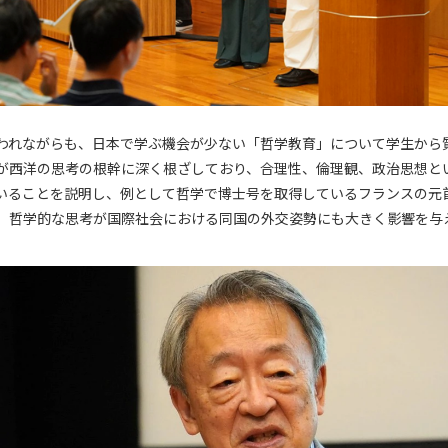
われながらも、日本で学ぶ機会が少ない「哲学教育」について学生から
が西洋の思考の根幹に深く根ざしており、合理性、倫理観、政治思想と
いることを説明し、例として哲学で博士号を取得しているフランスの元
。哲学的な思考が国際社会における同国の外交姿勢にも大きく影響を与