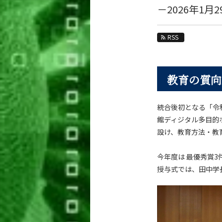
教育
－2026年1
教員・研究室
RSS
未来
入学案内
教育の質向
生命理工学系 News
News 一覧
統合後初となる「令和
カテゴリ別
館ディジタル多目的
課程別
設け、教育方法・教
月別
今年度は 最優秀賞3
授与式では、田中学
イベントカレンダー