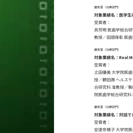
優秀賞（功績部門）
対象業績名：医学生
受賞者：
具芳明 医歯学総合研
教授／田頭保彰 医歯
優秀賞（功績部門）
対象業績名：Real
受賞者：
𡈽田優美 大学院医
授／鶴田潤 ヘルスケ
合研究科 准教授／駒
院医歯学総合研究科 
優秀賞（功績部門）
対象業績名：対話で
受賞者：
安達奈穂子 大学院医