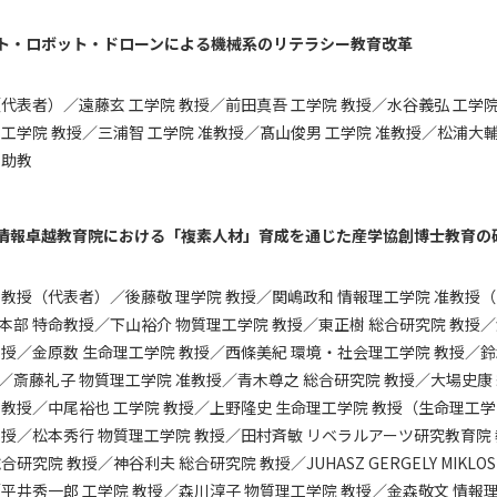
ト・ロボット・ドローンによる機械系のリテラシー教育改革
（代表者）／遠藤玄 工学院 教授／前田真吾 工学院 教授／水谷義弘 工学院
 工学院 教授／三浦智 工学院 准教授／髙山俊男 工学院 准教授／松浦大輔
 助教
情報卓越教育院における「複素人材」育成を通じた産学協創博士教育の
 教授（代表者）／後藤敬 理学院 教授／関嶋政和 情報理⼯学院 准教授
本部 特命教授／下⼭裕介 物質理⼯学院 教授／東正樹 総合研究院 教授／
教授／⾦原数 ⽣命理⼯学院 教授／⻄條美紀 環境・社会理⼯学院 教授／
／斎藤礼⼦ 物質理⼯学院 准教授／⻘⽊尊之 総合研究院 教授／⼤場史康
 教授／中尾裕也 ⼯学院 教授／上野隆史 ⽣命理⼯学院 教授（生命理工
教授／松本秀⾏ 物質理⼯学院 教授／⽥村⻫敏 リベラルアーツ研究教育院
合研究院 教授／神⾕利夫 総合研究院 教授／JUHASZ GERGELY MIKLO
／平井秀⼀郎 ⼯学院 教授／森川淳⼦ 物質理⼯学院 教授／⾦森敬⽂ 情報