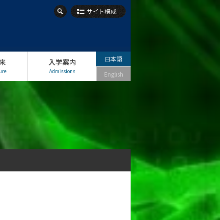
サイト構成
日本語
来
入学案内
ure
Admissions
English