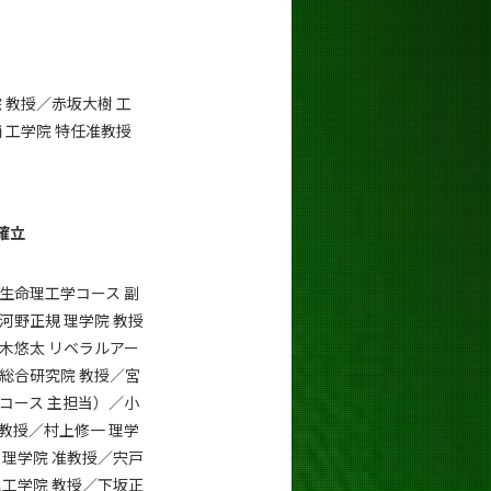
 教授／赤坂大樹 工
 工学院 特任准教授
確立
（生命理工学コース 副
河野正規 理学院 教授
鈴⽊悠太 リベラルアー
 総合研究院 教授／宮
学コース 主担当）／⼩
 教授／村上修⼀ 理学
S 理学院 准教授／宍⼾
理⼯学院 教授／下坂正