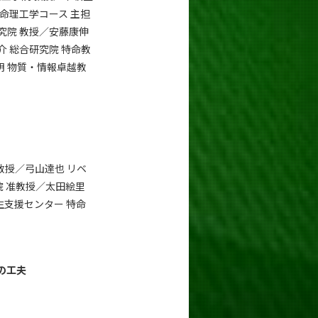
生命理工学コース 主担
究院 教授／安藤康伸
介 総合研究院 特命教
明 物質・情報卓越教
教授／弓山達也 リベ
院 准教授／太田絵里
生支援センター 特命
の工夫