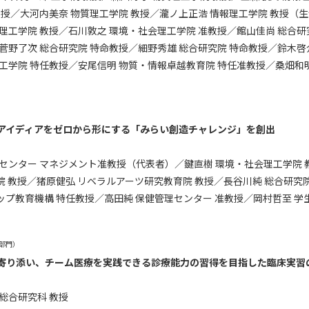
教授／⼤河内美奈 物質理⼯学院 教授／瀧ノ上正浩 情報理⼯学院 教授（
理⼯学院 教授／⽯川敦之 環境・社会理⼯学院 准教授／館⼭佳尚 総合研
菅野了次 総合研究院 特命教授／細野秀雄 総合研究院 特命教授／鈴⽊啓
⼯学院 特任教授／安尾信明 物質・情報卓越教育院 特任准教授／桑畑和
アイディアをゼロから形にする「みらい創造チャレンジ」を創出
センター マネジメント准教授（代表者）／鍵直樹 環境・社会理工学院 
 教授／猪原健弘 リベラルアーツ研究教育院 教授／長谷川純 総合研究
プ教育機構 特任教授／高田純 保健管理センター 准教授／岡村哲至 学
部門）
寄り添い、チーム医療を実践できる診療能力の習得を目指した臨床実習
総合研究科 教授