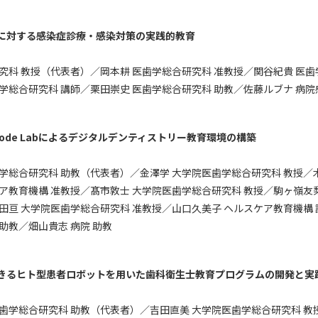
に対する感染症診療・感染対策の実践的教育
究科 教授（代表者）／岡本耕 医歯学総合研究科 准教授／関谷紀貴 医歯
学総合研究科 講師／栗田崇史 医歯学総合研究科 助教／佐藤ルブナ 病院
 Mode Labによるデジタルデンティストリー教育環境の構築
歯学総合研究科 助教（代表者）／金澤学 大学院医歯学総合研究科 教授／木
ア教育機構 准教授／髙市敦士 大学院医歯学総合研究科 教授／駒ヶ嶺友
田亘 大学院医歯学総合研究科 准教授／山口久美子 ヘルスケア教育機構 
助教／畑山貴志 病院 助教
きるヒト型患者ロボットを用いた歯科衛生士教育プログラムの開発と実
歯学総合研究科 助教（代表者）／吉田直美 大学院医歯学総合研究科 教