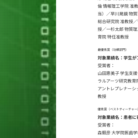
倫 情報理⼯学院 准
当）／早川晃鏡 物質
総合研究院 准教授／
授／⼀杉太郎 物質理
育院 特任准教授
最優秀賞（功績部門）
対象業績名：学生が
受賞者：
山田恵美子 学生支援
ラルアーツ研究教育院
アントレプレナーシッ
教授
優秀賞（ベストティーチャー
対象業績名：患者に
受賞者：
森毅彦 大学院医歯学