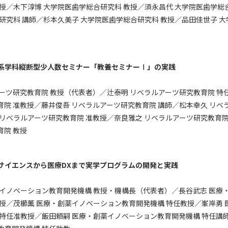
授／木下淳博 大学院医歯学総合研究科 教授／須永昌代 大学院医歯学総
研究科 講師／杉本久美子 大学院医歯学総合研究科 教授／品田佳世子 
系学科縦断型少人数セミナー「教養セミナーⅠ」の実践
ーツ研究教育院 教授（代表者）／辻泰明 リベラルアーツ研究教育院 特
育院 准教授／藤井俊吾 リベラルアーツ研究教育院 講師／松本幸久 リベ
リベラルアーツ研究教育院 准教授／奈良雅之 リベラルアーツ研究教育院
育院 教授
サイエンスから医療DXまで実学プログラムの開発と実践
薬イノベーション教育開発機構 教授・機構長（代表者）／長谷武志 医療
教授／茂櫛薫 医療・創薬イノベーション教育開発機構 特任教授／峯岸勇
 特任准教授／飯田頼嗣 医療・創薬イノベーション教育開発機構 特任講