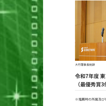
大竹理事長祝辞
令和7年度 
（最優秀賞3
※推薦時の所属及び