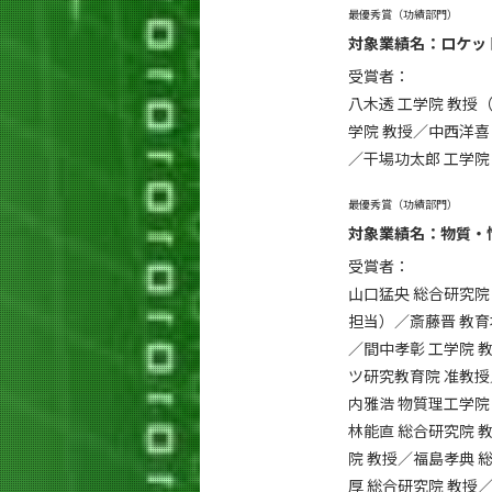
最優秀賞（功績部門）
対象業績名：ロケッ
受賞者：
八木透 工学院 教授
学院 教授／中西洋喜
／干場功太郎 工学院
最優秀賞（功績部門）
対象業績名：物質・
受賞者：
⼭⼝猛央 総合研究院
担当）／斎藤晋 教育
／間中孝彰 ⼯学院 
ツ研究教育院 准教授
内雅浩 物質理⼯学院
林能直 総合研究院 
院 教授／福島孝典 総
厚 総合研究院 教授