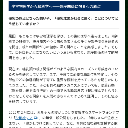
CLOSE
宇宙物理学から脳科学へ——親子関係に宿る心の原点
研究の原点となった想いや、「研究成果が社会に届く」ことについてど
う感じていますか？
黒田
もともとは宇宙物理学を学び、その後に医学へ進みました。精神
科での研修中、摂食障害やうつ病の患者さんの多くが親子関係を語るの
を聞き、親との関係が心の健康に深く関わることを実感しました。そし
て、自分自身が母になりたいという思いも重なり、親子関係の科学的解
明を志しました。
現在は、哺乳類の親子関係がどのような脳内メカニズムで形成されてい
るのかを研究しています。まず、子育てに必要な脳部位を特定し、その
部位でどの神経細胞が子育てに重要な役割を持っているかを明らかにし
てきました。また、子ども側の脳内メカニズムについても、愛着行動
（親を慕い後を追う行動）の一種である輸送反応（親に運んでもらうと
おとなしくなる現象）を人間の赤ちゃんではじめて証明し、その仕組み
を研究しています。
2025年２月には、赤ちゃんの寝かしつけを支援するスマートフォンアプ
リ「
SciBaby ↗
」の無償一般公開をしました。「赤ちゃんが泣き止
まない」「寝かしつけに困っている」など、育児に悩む親を支援する取