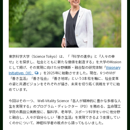
News
News 一覧
カテゴリ別
課程別
月別
東京科学大学（Science Tokyo）は、「『科学の進歩』と『人々の幸
イベントカレンダー
せ』とを探求し、社会とともに新たな価値を創造する」を大学のMission
Event Calendar
として掲げ、その実現に向けた分野横断・融合型の研究体制「
Visionary
Initiatives（VI）
」を2025年に始動させました。現在、6つのVIが
「善き生活」「善き社会」「善き地球」という3本柱を軸に、社会変革
の姿と共通ビジョンをそれぞれが描き、未来を切り拓く挑戦をすでに始
めています。
サイト構成
今回はその一つ、 Well-Vitality Science「各人が精神的に豊かな多様な人
学内向け情報
生を実現する」のプログラム・ディレクター（PD）を務める、生命理工
学院の黒田公美教授に、脳科学、老年学、スポーツ科学をいかに他分野
系詳細情報
と融合し、人々が自分らしい「善き生活」を実現できるよう支援してい
くのかについて、神経科学者の視点から語ってもらいました。