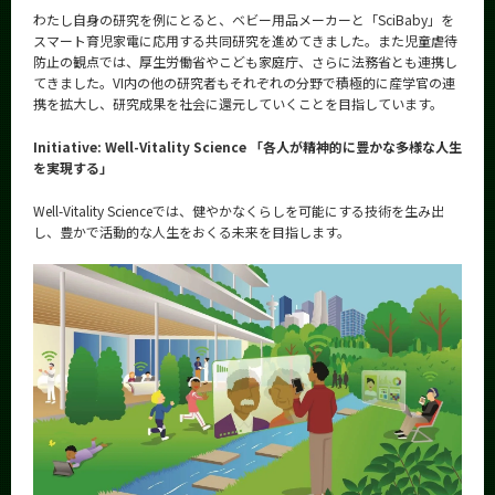
わたし自身の研究を例にとると、ベビー用品メーカーと「SciBaby」を
スマート育児家電に応用する共同研究を進めてきました。また児童虐待
防止の観点では、厚生労働省やこども家庭庁、さらに法務省とも連携し
てきました。VI内の他の研究者もそれぞれの分野で積極的に産学官の連
携を拡大し、研究成果を社会に還元していくことを目指しています。
Initiative: Well-Vitality Science 「各人が精神的に豊かな多様な人生
を実現する」
Well-Vitality Scienceでは、健やかなくらしを可能にする技術を生み出
し、豊かで活動的な人生をおくる未来を目指します。