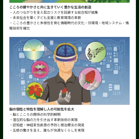
こころの健やかさと共に生きていく豊かな生活の創造
・人のつながりを支え孤立リスクを回避する総合知が結集
・未来社会を築く子ども支援と教育環境の革新
・こころの豊かさと多様性を育む情報時代の文化・住環境・地域システム・情
報技術を確立
脳の個性と特性を理解し人の可能性を拡大
・脳とこころの関係の科学的解明
・潜在的な脳の力を引き出す革新技術の実現
・認知症・神経変性疾患の予防と根治療法の発見
・五感の働きを支え、誰もが快適なくらしを実現