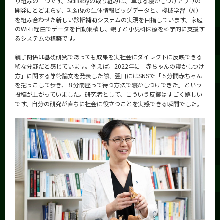
り組みの一つです。SciBabyの取り組みは、単なる寝かしつけアプリの
開発にとどまらず、乳幼児の生体情報ビッグデータと、機械学習（AI）
を組み合わせた新しい診断補助システムの実現を目指しています。家庭
のWi-Fi経由でデータを自動集積し、親子と小児科医療を科学的に支援す
るシステムの構築です。
親子関係は基礎研究であっても成果を実社会にダイレクトに反映できる
稀な分野だと感じています。例えば、2022年に「赤ちゃんの寝かしつけ
方」に関する学術論文を発表した際、翌日にはSNSで「５分間赤ちゃん
を抱っこして歩き、８分間座って待つ方法で寝かしつけできた」という
投稿が上がっていました。研究者として、こういう反響はすごく嬉しい
です。自分の研究が直ちに社会に役立つことを実感できる瞬間でした。