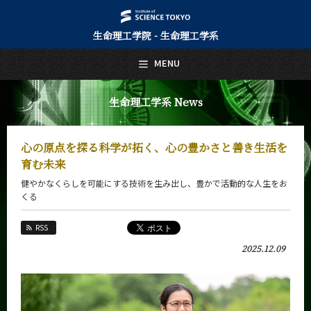
生命理工学院 - 生命理工学系
日本語
English
MENU
トップページ
Top Page
生命理工学系 News
生命理工学系について
About Us
心の原点を探る科学が拓く、心の豊かさと善き生活を
教育
育む未来
Education
健やかなくらしを可能にする技術を生み出し、豊かで活動的な人生をお
教員・研究室
くる
Faculty and Laboratories
RSS
未来
Future
2025.12.09
入学案内
Admissions
生命理工学系 News