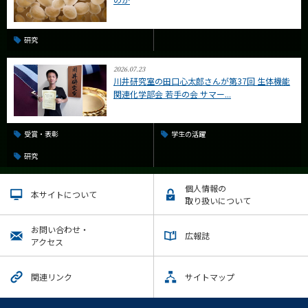
研究
2026.07.23
川井研究室の田口心太郎さんが第37回 生体機能
関連化学部会 若手の会 サマー...
受賞・表彰
学生の活躍
研究
個人情報の
本サイトについて
取り扱いについて
お問い合わせ・
広報誌
アクセス
関連リンク
サイトマップ