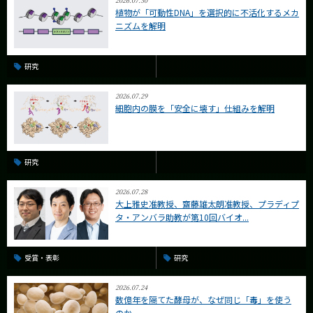
2026.07.30
植物が「可動性DNA」を選択的に不活化するメカ
ニズムを解明
研究
2026.07.29
細胞内の膜を「安全に壊す」仕組みを解明
研究
2026.07.28
大上雅史准教授、齋藤雄太朗准教授、プラディプ
タ・アンバラ助教が第10回バイオ...
受賞・表彰
研究
2026.07.24
数億年を隔てた酵母が、なぜ同じ「毒」を使う
のか