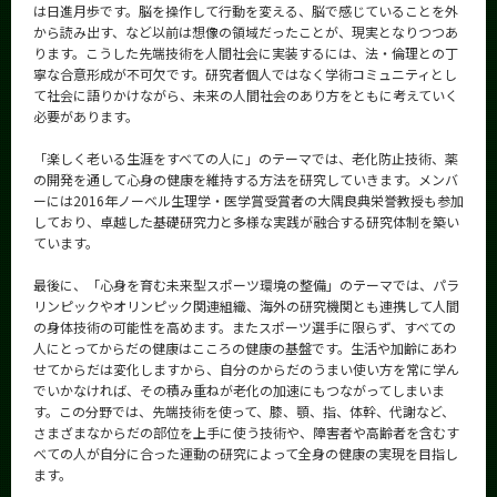
は日進月歩です。脳を操作して行動を変える、脳で感じていることを外
から読み出す、など以前は想像の領域だったことが、現実となりつつあ
ります。こうした先端技術を人間社会に実装するには、法・倫理との丁
寧な合意形成が不可欠です。研究者個人ではなく学術コミュニティとし
て社会に語りかけながら、未来の人間社会のあり方をともに考えていく
必要があります。
「楽しく老いる生涯をすべての人に」のテーマでは、老化防止技術、薬
の開発を通して心身の健康を維持する方法を研究していきます。メンバ
ーには2016年ノーベル生理学・医学賞受賞者の大隅良典栄誉教授も参加
しており、卓越した基礎研究力と多様な実践が融合する研究体制を築い
ています。
最後に、「心身を育む未来型スポーツ環境の整備」のテーマでは、パラ
リンピックやオリンピック関連組織、海外の研究機関とも連携して人間
の身体技術の可能性を高めます。またスポーツ選手に限らず、すべての
人にとってからだの健康はこころの健康の基盤です。生活や加齢にあわ
せてからだは変化しますから、自分のからだのうまい使い方を常に学ん
でいかなければ、その積み重ねが老化の加速にもつながってしまいま
す。この分野では、先端技術を使って、膝、顎、指、体幹、代謝など、
さまざまなからだの部位を上手に使う技術や、障害者や高齢者を含むす
べての人が自分に合った運動の研究によって全身の健康の実現を目指し
ます。