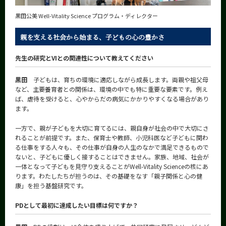
黒田公美 Well-Vitality Science プログラム・ディレクター
親を支える社会から始まる、子どもの心の豊かさ
先生の研究とVIとの関連性について教えてください
黒田
子どもは、育ちの環境に適応しながら成長します。両親や祖父母
など、主要養育者との関係は、環境の中でも特に重要な要素です。例え
ば、虐待を受けると、心やからだの病気にかかりやすくなる場合があり
ます。
一方で、親が子どもを大切に育てるには、親自身が社会の中で大切にさ
れることが前提です。また、保育士や教師、小児科医など子どもに関わ
る仕事をする人々も、その仕事が自身の人生のなかで満足できるもので
ないと、子どもに優しく接することはできません。家族、地域、社会が
一体となって子どもを見守り支えることがWell-Vitality Scienceの核にあ
ります。わたしたちが担うのは、その基礎をなす「親子関係と心の健
康」を担う基盤研究です。
PDとして最初に達成したい目標は何ですか？