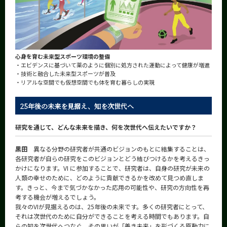
心身を育む未来型スポーツ環境の整備
・エビデンスに基づいて薬のように個別に処方された運動によって健康が増進
・技術と融合した未来型スポーツが普及
・リアルな空間でも仮想空間でも体を育む暮らしの実現
25年後の未来を見据え、知を次世代へ
研究を通じて、どんな未来を描き、何を次世代へ伝えたいですか？
黒田
異なる分野の研究者が共通のビジョンのもとに結集することは、
各研究者が自らの研究をこのビジョンとどう結びつけるかを考えるきっ
かけになります。VI に参加することで、研究者は、自身の研究が未来の
人類の幸せのために、どのように貢献できるかを改めて見つめ直しま
す。きっと、今まで気づかなかった応用の可能性や、研究の方向性を再
考する機会が増えるでしょう。
我々のVIが見据えるのは、25年後の未来です。多くの研究者にとって、
それは次世代のために自分ができることを考える時間でもあります。自
らの知を次世代へつなぐ、その思いが「善き未来」を形づくる原動力に