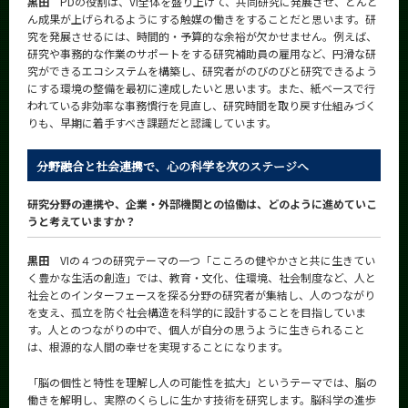
黒田
PDの役割は、VI全体を盛り上げて、共同研究に発展させ、どんど
ん成果が上げられるようにする触媒の働きをすることだと思います。研
究を発展させるには、時間的・予算的な余裕が欠かせません。例えば、
研究や事務的な作業のサポートをする研究補助員の雇用など、円滑な研
究ができるエコシステムを構築し、研究者がのびのびと研究できるよう
にする環境の整備を最初に達成したいと思います。また、紙ベースで行
われている非効率な事務慣行を見直し、研究時間を取り戻す仕組みづく
りも、早期に着手すべき課題だと認識しています。
分野融合と社会連携で、心の科学を次のステージへ
研究分野の連携や、企業・外部機関との協働は、どのように進めていこ
うと考えていますか？
黒田
VIの４つの研究テーマの一つ「こころの健やかさと共に生きてい
く豊かな生活の創造」では、教育・文化、住環境、社会制度など、人と
社会とのインターフェースを探る分野の研究者が集結し、人のつながり
を支え、孤立を防ぐ社会構造を科学的に設計することを目指していま
す。人とのつながりの中で、個人が自分の思うように生きられること
は、根源的な人間の幸せを実現することになります。
「脳の個性と特性を理解し人の可能性を拡大」というテーマでは、脳の
働きを解明し、実際のくらしに生かす技術を研究します。脳科学の進歩