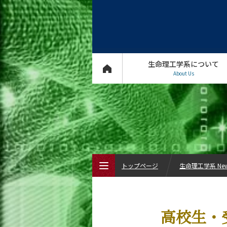
生命理工学系について
About Us
トップページ
生命理工学系 Ne
トップページ
高校生・
生命理工学系について