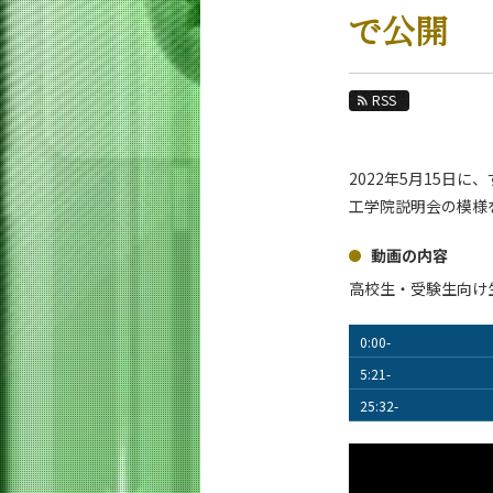
教育
で公開
教員・研究室
未来
RSS
入学案内
2022年5月15
生命理工学系 News
工学院説明会の模様
News 一覧
動画の内容
カテゴリ別
高校生・受験生向け生
課程別
月別
0:00-
5:21-
イベントカレンダー
25:32-