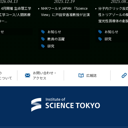
026.04.13
2025.12.19
2025.08.
3・4月開催 生命理工学
NHKワールドJAPAN 「Science
分子内クリック反
工学コース/人間医療
View」に戸田安香准教授が出演
性トリアゾールの簡
...
蛍光性誘導体の創製.
らせ
お知らせ
お知らせ
教員の活躍
研究
研究
の
お問い合わせ・
広報誌
について
アクセス