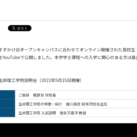
日に、すずかけ台オープンキャンパスに合わせてオンライン開催された高校
をYouTubeで公開しました。本学学士課程への入学に関心のある方は
命理工学院説明会（2022年5月15日開催）
ご挨拶 梶原将 学院長
生命理工学院の特徴・紹介 越川直彦 初年次担当主任
生命理工学院 入試説明 徳永万喜洋 教授