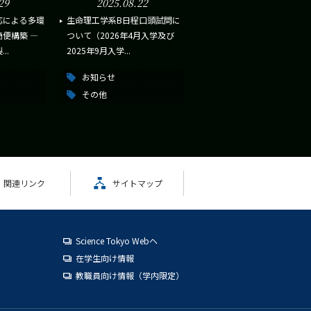
29
2025.08.22
応による多環
生命理工学系B日程口頭試問に
便構築 ―
ついて（2026年4月入学及び
..
2025年9月入学...
お知らせ
その他
関連リンク
サイトマップ
Science Tokyo Webヘ
在学生向け情報
教職員向け情報（学内限定）