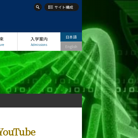
サイト構成
日本語
来
入学案内
ure
Admissions
English
uTube