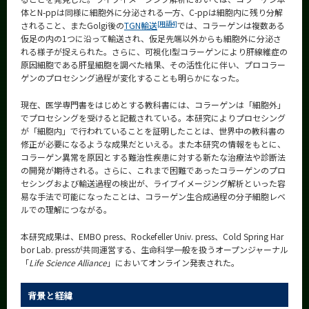
体とN-ppは同様に細胞外に分泌される一方、C-ppは細胞内に残り分解
[用語4]
されること、またGolgi後の
TGN輸送
では、コラーゲンは複数ある
仮足の内の1つに沿って輸送され、仮足先端以外からも細胞外に分泌さ
れる様子が捉えられた。さらに、可視化I型コラーゲンにより肝線維症の
原因細胞である肝星細胞を調べた結果、その活性化に伴い、プロコラー
ゲンのプロセシング過程が変化することも明らかになった。
現在、医学専門書をはじめとする教科書には、コラーゲンは「細胞外」
でプロセシングを受けると記載されている。本研究によりプロセシング
が「細胞内」で行われていることを証明したことは、世界中の教科書の
修正が必要になるような成果だといえる。また本研究の情報をもとに、
コラーゲン異常を原因とする難治性疾患に対する新たな治療法や診断法
の開発が期待される。さらに、これまで困難であったコラーゲンのプロ
セシングおよび輸送過程の検出が、ライブイメージング解析といった容
易な手法で可能になったことは、コラーゲン生合成過程の分子細胞レベ
ルでの理解につながる。
本研究成果は、EMBO press、Rockefeller Univ. press、Cold Spring Har
bor Lab. pressが共同運営する、生命科学一般を扱うオープンジャーナル
「
Life Science Alliance
」においてオンライン発表された。
背景と経緯