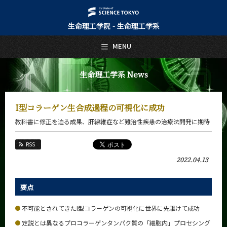
生命理工学院 - 生命理工学系
日本語
English
MENU
トップページ
Top Page
生命理工学系 News
生命理工学系について
About Us
I型コラーゲン生合成過程の可視化に成功
教育
教科書に修正を迫る成果、肝線維症など難治性疾患の治療法開発に期待
Education
教員・研究室
RSS
Faculty and Laboratories
2022.04.13
未来
Future
要点
入学案内
Admissions
不可能とされてきたI型コラーゲンの可視化に世界に先駆けて成功
定説とは異なるプロコラーゲンタンパク質の「細胞内」プロセシング
生命理工学系 News