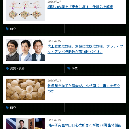
2026.07.29
細胞内の膜を「安全に壊す」仕組みを解明
研究
2026.07.28
大上雅史准教授、齋藤雄太朗准教授、プラディプ
タ・アンバラ助教が第10回バイオ...
受賞・表彰
研究
2026.07.24
数億年を隔てた酵母が、なぜ同じ「毒」を使う
のか
研究
2026.07.23
川井研究室の田口心太郎さんが第37回 生体機能