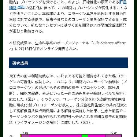
胞内」プロセシングを受けること、および、肝線維化の原因である
肝星
CLOSE
[用語3]
細胞
の活性化に伴って、この細胞内プロセシングが変化することな
どを明らかにした。本成果により、コラーゲン異常を原因とする難治性
疾患に対する薬剤や、皮膚や骨などのコラーゲン量を保持する薬剤・成
分について、新たなコンセプトに基づく薬剤開発および早期診断法開発
が進むと期待される。
本研究成果は、生命科学系のオープンジャーナル「
Life Science Allianc
e
」に2月18日付でオンライン発表された。
研究成果
東工大の田中利明助教らは、これまで不可能と報告されてきたI型コラー
ゲンの可視化に成功した。これにより、細胞内のコラーゲン前駆体（プ
ロコラーゲン）の発現からその修飾の様子（プロセシング、部分切
断）、細胞内輸送、分泌といった一連の過程を分子細胞レベルで解析可
能にした（図1）。そのうえで、コラーゲン分泌を担う皮膚の線維芽細
胞に可視化I型プロコラーゲンを導入し、株式会社資生堂との共同研究と
して高解像度共焦点顕微鏡による解析を実施した結果、生きた細胞でコ
ラーゲンタンパク質が作られて細胞外へ分泌される詳細な様子の動画撮
影（ライブイメージング解析）に成功した（図2）。