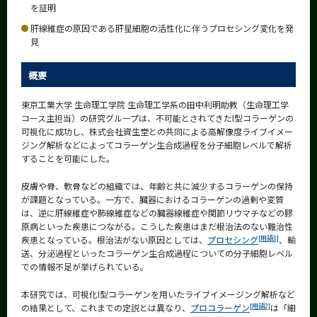
を証明
News
肝線維症の原因である肝星細胞の活性化に伴うプロセシング変化を発
News 一覧
見
カテゴリ別
概要
課程別
東京工業大学 生命理工学院 生命理工学系の田中利明助教（生命理工学
月別
コース主担当）の研究グループは、不可能とされてきたI型コラーゲンの
可視化に成功し、株式会社資生堂との共同による高解像度ライブイメー
イベントカレンダー
ジング解析などによってコラーゲン生合成過程を分子細胞レベルで解析
Event Calendar
することを可能にした。
皮膚や骨、軟骨などの組織では、年齢と共に減少するコラーゲンの保持
が課題となっている。一方で、臓器におけるコラーゲンの過剰や変質
は、逆に肝線維症や肺線維症などの臓器線維症や関節リウマチなどの膠
サイト構成
原病といった疾患につながる。こうした疾患はまだ根治法のない難治性
[用語1]
疾患となっている。根治法がない原因としては、
プロセシング
、輸
学内向け情報
送、分泌過程といったコラーゲン生合成過程についての分子細胞レベル
での情報不足が挙げられている。
系詳細情報
本研究では、可視化I型コラーゲンを用いたライブイメージング解析など
[用語2]
の結果として、これまでの定説とは異なり、
プロコラーゲン
は「細