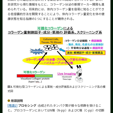
本研究から得た情報をもとに、コラーゲン分泌の新規マーカー開発も進
められている。将来的には、体内コラーゲン量を容易に知ることができ
る低侵襲的方法を開発することにより、体内コラーゲン量変化を体の健
康状態を知る指標の1つにすることが期待される。
図3.
可視化I型コラーゲンによる薬剤・成分評価系およびスクリーニング系の模
式図
用語説明
[用語1]
プロセシング
:合成されたタンパク質が様々な修飾を受けるこ
と。プロコラーゲンにおいてはN端（N-pp）およびC端（C-pp）の切断