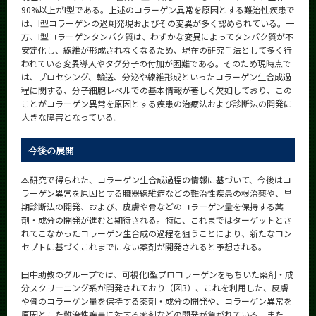
90%以上がI型である。上述のコラーゲン異常を原因とする難治性疾患で
は、I型コラーゲンの過剰発現およびその変異が多く認められている。一
方、I型コラーゲンタンパク質は、わずかな変異によってタンパク質が不
安定化し、線維が形成されなくなるため、現在の研究手法として多く行
われている変異導入やタグ分子の付加が困難である。そのため現時点で
は、プロセシング、輸送、分泌や線維形成といったコラーゲン生合成過
程に関する、分子細胞レベルでの基本情報が著しく欠如しており、この
ことがコラーゲン異常を原因とする疾患の治療法および診断法の開発に
大きな障害となっている。
今後の展開
本研究で得られた、コラーゲン生合成過程の情報に基づいて、今後はコ
ラーゲン異常を原因とする臓器線維症などの難治性疾患の根治薬や、早
期診断法の開発、および、皮膚や骨などのコラーゲン量を保持する薬
剤・成分の開発が進むと期待される。特に、これまではターゲットとさ
れてこなかったコラーゲン生合成の過程を狙うことにより、新たなコン
セプトに基づくこれまでにない薬剤が開発されると予想される。
田中助教のグループでは、可視化I型プロコラーゲンをもちいた薬剤・成
分スクリーニング系が開発されており（図3）、これを利用した、皮膚
や骨のコラーゲン量を保持する薬剤・成分の開発や、コラーゲン異常を
原因とした難治性疾患に対する薬剤などの開発が急がれている。また、