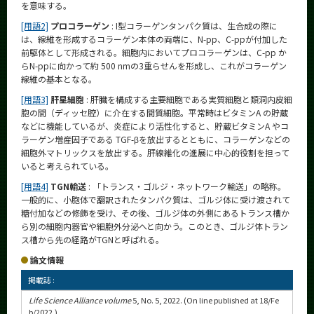
を意味する。
[用語2]
プロコラーゲン
: I型コラーゲンタンパク質は、生合成の際に
は、線維を形成するコラーゲン本体の両端に、N-pp、C-ppが付加した
前駆体として形成される。細胞内においてプロコラーゲンは、C-pp か
らN-ppに向かって約 500 nmの3重らせんを形成し、これがコラーゲン
線維の基本となる。
[用語3]
肝星細胞
: 肝臓を構成する主要細胞である実質細胞と類洞内皮細
胞の間（ディッセ腔）に介在する間質細胞。平常時はビタミンA の貯蔵
などに機能しているが、炎症により活性化すると、貯蔵ビタミンA やコ
ラーゲン増産因子である TGF-βを放出するとともに、コラーゲンなどの
細胞外マトリックスを放出する。肝線維化の進展に中心的役割を担って
いると考えられている。
[用語4]
TGN輸送
: 「トランス・ゴルジ・ネットワーク輸送」の略称。
一般的に、小胞体で翻訳されたタンパク質は、ゴルジ体に受け渡されて
糖付加などの修飾を受け、その後、ゴルジ体の外側にあるトランス槽か
ら別の細胞内器官や細胞外分泌へと向かう。このとき、ゴルジ体トラン
ス槽から先の経路がTGNと呼ばれる。
論文情報
掲載誌 :
Life Science Alliance volume
5, No. 5, 2022. (On line published at 18/Fe
b/2022.)