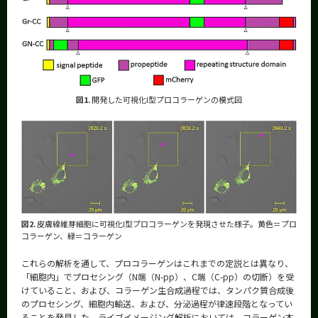
図1.
開発した可視化I型プロコラーゲンの模式図
図2.
皮膚線維芽細胞に可視化I型プロコラーゲンを発現させた様子。黄色＝プロ
コラーゲン、緑＝コラーゲン
これらの解析を通して、プロコラーゲンはこれまでの定説とは異なり、
「細胞内」でプロセシング（N端（N-pp）、C端（C-pp）の切断）を受
けていること、および、コラーゲン生合成過程では、タンパク質合成後
のプロセシング、細胞内輸送、および、分泌過程が律速段階となってい
ることを発見した。ライブイメージング解析においては、コラーゲン本