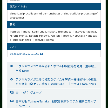
論文タイトル :
Visualized procollagen Iα1 demonstrates the intracellular processing of
propeptides
著者 :
Toshiaki Tanaka, Koji Moriya, Makoto Tsunenaga, Takayo Yanagawa,
Hiromi Morita, Takashi Minowa, Yoh-ichi Tagawa, Nobutaka Hanagat
a, Yutaka Inagaki, Toshiyuki Ikoma
DOI :
10.26508/lsa.202101060
アフリカツメガエルから新たながん抑制戦略を発見│生命理工
学系 News
アフリカツメガエルの複雑なゲノムを解読―脊椎動物への進化
の原動力「全ゲノム重複」の謎に迫る―│生命理工学系 News
田中（利）グループ
田中利明 Toshiaki Tanaka｜研究者検索システム 東京工業大学
STARサーチ