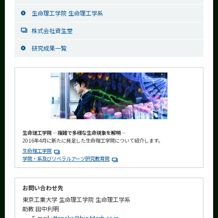
生命理工学院 生命理工学系
株式会社資生堂
研究成果一覧
生命理工学院 ―複雑で多様な生命現象を解明―
2016年4月に新たに発足した生命理工学院について紹介します。
生命理工学院
学院・系及びリベラルアーツ研究教育院
お問い合わせ先
東京工業大学 生命理工学院 生命理工学系
助教 田中利明
E-mail :
ttanaka@bio.titech.ac.jp