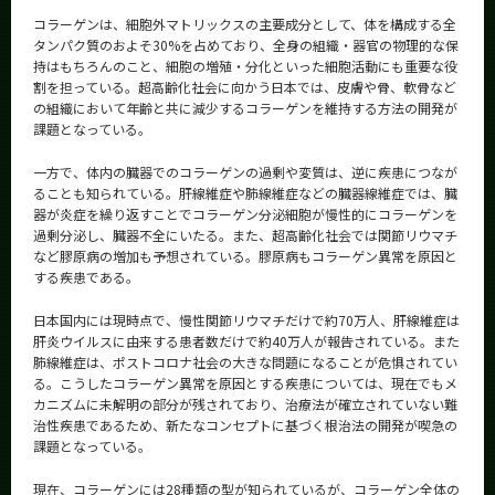
コラーゲンは、細胞外マトリックスの主要成分として、体を構成する全
タンパク質のおよそ30%を占めており、全身の組織・器官の物理的な保
持はもちろんのこと、細胞の増殖・分化といった細胞活動にも重要な役
割を担っている。超高齢化社会に向かう日本では、皮膚や骨、軟骨など
の組織において年齢と共に減少するコラーゲンを維持する方法の開発が
課題となっている。
一方で、体内の臓器でのコラーゲンの過剰や変質は、逆に疾患につなが
ることも知られている。肝線維症や肺線維症などの臓器線維症では、臓
器が炎症を繰り返すことでコラーゲン分泌細胞が慢性的にコラーゲンを
過剰分泌し、臓器不全にいたる。また、超高齢化社会では関節リウマチ
など膠原病の増加も予想されている。膠原病もコラーゲン異常を原因と
する疾患である。
日本国内には現時点で、慢性関節リウマチだけで約70万人、肝線維症は
肝炎ウイルスに由来する患者数だけで約40万人が報告されている。また
肺線維症は、ポストコロナ社会の大きな問題になることが危惧されてい
る。こうしたコラーゲン異常を原因とする疾患については、現在でもメ
カニズムに未解明の部分が残されており、治療法が確立されていない難
治性疾患であるため、新たなコンセプトに基づく根治法の開発が喫急の
課題となっている。
現在、コラーゲンには28種類の型が知られているが、コラーゲン全体の