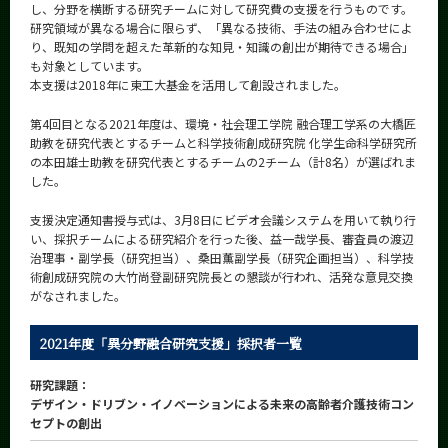
し、分野を横断する研究チームに対して研究費の支援を行うものです。
News
研究領域が異なる場合に限らず、「異なる技術、手法の組み合わせによ
り、既知の学問を超えた革新的な知見・知識の創出が期待できる場合」
News 一覧
も対象としています。
本支援は2018年に東工大基金を活用して創設されました。
カテゴリ別
第4回目となる2021年度は、環境・社会理工学院 融合理工学系の大橋匠
課程別
助教を研究代表とするチームと科学技術創成研究院 化学生命科学研究所
の本田雄士助教を研究代表とするチームの2チーム（計8名）が選ばれま
月別
した。
イベントカレンダー
Event Calendar
支援決定通知書授与式は、3月8日にビデオ会議システムを用いて執り行
い、採択チームによる研究紹介を行った後、益一哉学長、審査員の渡辺
治理事・副学長（研究担当）、桑田薫副学長（研究企画担当）、科学技
術創成研究院の大竹尚登副研究院長との懇談が行われ、活発な意見交換
がなされました。
サイト構成
2021年度「異分野融合研究支援」採択者一覧
学内向け情報
研究課題：
系詳細情報
デザイン・ドリブン・イノベーションによる未来の高齢者介護技術コン
セプトの創出