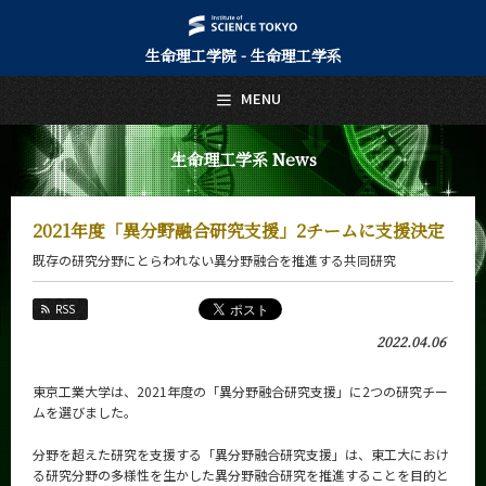
生命理工学院 - 生命理工学系
日本語
English
MENU
トップページ
Top Page
生命理工学系 News
生命理工学系について
About Us
2021年度「異分野融合研究支援」2チームに支援決定
教育
既存の研究分野にとらわれない異分野融合を推進する共同研究
Education
教員・研究室
RSS
Faculty and Laboratories
2022.04.06
未来
Future
東京工業大学は、2021年度の「異分野融合研究支援」に2つの研究チー
ムを選びました。
入学案内
Admissions
分野を超えた研究を支援する「異分野融合研究支援」は、東工大におけ
る研究分野の多様性を生かした異分野融合研究を推進することを目的と
生命理工学系 News