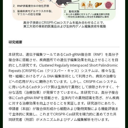
研究概要
本研究は、遺伝子編集ツールであるCas9-gRNA複合体（RNP）を高分子
複合体に搭載させ、疾病箇所での遺伝子編集効果を向上させることを目
的とした研究です。Clustered Regularly Interspaced Short Palindromic
Repeats (CRISPR)-Cas（クリスパー・キャス）システムは、様々な生
物・組織におけるゲノム DNA 編集技術として利用され、病気の治療な
どへの応用が大いに期待されています。しかし、CRISPR-Cas システム
に用いられるCas9タンパク質は生体内で異物として排除されやすく、十
分な活性（治療効果）が発揮できていません。本研究では、高分子複合
体にCas9-gRNA RNPを搭載させ、生体内での異物認識を防ぎ、がん疾病
に対する治療効果を向上させることを実証します。研究遂行にあたり、
申請者（本田）が複合体形成から細胞および動物実験による機能評価ま
で主体的に実施し、これまでCRISPR-Cas研究を精力的に進めてきた共
同研究者（刑部）がメカニズムおよびゲノム編集解析を行います。