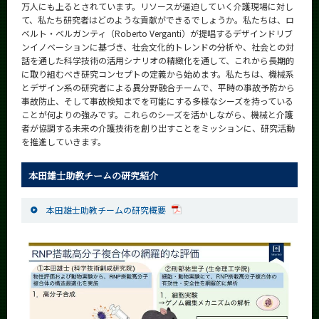
万人にも上るとされています。リソースが逼迫していく介護現場に対し
て、私たち研究者はどのような貢献ができるでしょうか。私たちは、ロ
ベルト・ベルガンティ（Roberto Verganti）が提唱するデザインドリブ
ンイノベーションに基づき、社会文化的トレンドの分析や、社会との対
話を通した科学技術の活用シナリオの精緻化を通して、これから長期的
に取り組むべき研究コンセプトの定義から始めます。私たちは、機械系
とデザイン系の研究者による異分野融合チームで、平時の事故予防から
事故防止、そして事故検知までを可能にする多様なシーズを持っている
ことが何よりの強みです。これらのシーズを活かしながら、機械と介護
者が協調する未来の介護技術を創り出すことをミッションに、研究活動
を推進していきます。
本田雄士助教チームの研究紹介
本田雄士助教チームの研究概要