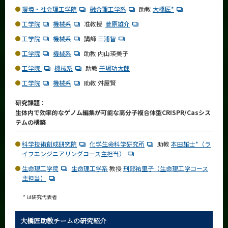
CLOSE
環境・社会理工学院
融合理工学系
助教
大橋匠*
工学院
機械系
准教授
菅原雄介
工学院
機械系
講師
三浦智
工学院
機械系
助教
内山瑛美子
工学院
機械系
助教
干場功太郎
工学院
機械系
助教
舛屋賢
研究課題：
生体内で効率的なゲノム編集が可能な高分子複合体型CRISPR/Casシス
テムの構築
科学技術創成研究院
化学生命科学研究所
助教
本田雄士*（ラ
イフエンジニアリングコース主担当）
生命理工学院
生命理工学系
教授
刑部祐里子（生命理工学コース
主担当）
* は研究代表者
大橋匠助教チームの研究紹介