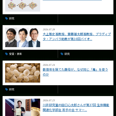
研究
2026.07.28
大上雅史准教授、齋藤雄太朗准教授、プラディプ
タ・アンバラ助教が第10回バイオ...
受賞・表彰
研究
2026.07.24
数億年を隔てた酵母が、なぜ同じ「毒」を使う
のか
研究
2026.07.23
川井研究室の田口心太郎さんが第37回 生体機能
関連化学部会 若手の会 サマー...