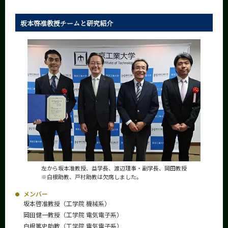
坂本啓准教授チームと研究紹介
左から坂本准教授、益学長、渡辺理事・副学長、岡田教授
※白根助教、戸村助教は欠席しました。
メンバー
坂本啓准教授（工学院 機械系）
岡田健一教授（工学院 電気電子系）
白根篤史助教（工学院 電気電子系）