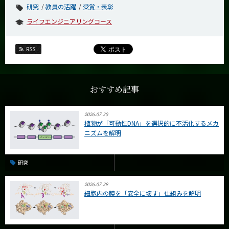
研究
教員の活躍
受賞・表彰
ライフエンジニアリングコース
RSS
おすすめ記事
2026.07.30
植物が「可動性DNA」を選択的に不活化するメカ
ニズムを解明
研究
2026.07.29
細胞内の膜を「安全に壊す」仕組みを解明