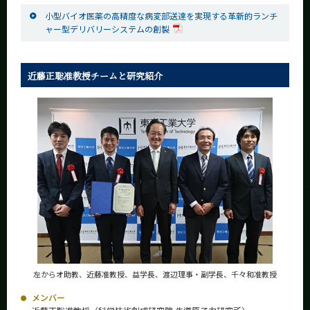
小型バイオ医薬の高精度な病変部送達を実現する革新的ランチ
ャー型デリバリーシステムの創製
近藤正聡准教授チームと研究紹介
左からオ助教、近藤准教授、益学長、
渡辺理事・副学長、千々和准教授
メンバー