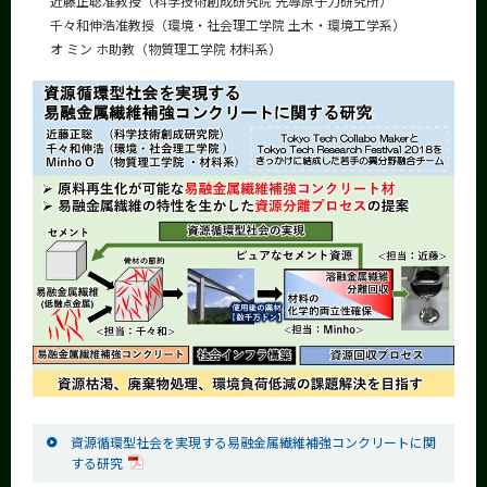
近藤正聡准教授（科学技術創成研究院 先導原子力研究所）
千々和伸浩准教授（環境・社会理工学院 土木・環境工学系）
オ ミン ホ助教（物質理工学院 材料系）
資源循環型社会を実現する易融金属繊維補強コンクリートに関
する研究