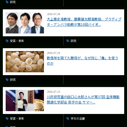
研究
2026.07.28
大上雅史准教授、齋藤雄太朗准教授、プラディプ
タ・アンバラ助教が第10回バイオ...
受賞・表彰
研究
2026.07.24
数億年を隔てた酵母が、なぜ同じ「毒」を使う
のか
研究
2026.07.23
川井研究室の田口心太郎さんが第37回 生体機能
関連化学部会 若手の会 サマー...
受賞・表彰
学生の活躍