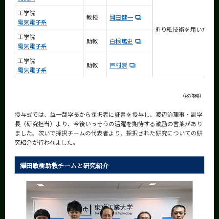
工学院
教授
岡田健一
電気電子系
折り紙技術を用いた展
工学院
助教
白根篤史
電気電子系
工学院
助教
戸村崇
電気電子系
（敬称略）
授与式では、益一哉学長から採択者に証書を授与し、渡辺治理事・副学
長（研究担当）より、今後いっそうの活躍を期待する激励の言葉があり
ました。次いで採択チームの代表者より、採択された研究についての研
究紹介が行われました。
澤田敏樹助教チームと研究紹介