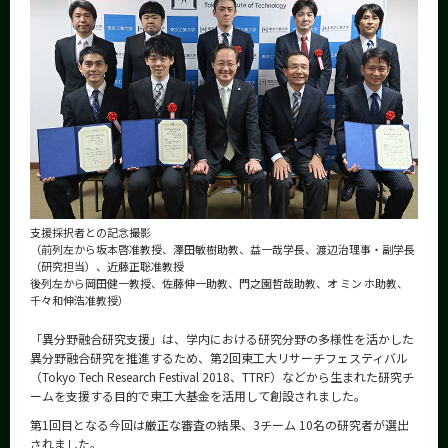
News
News 一覧
カテゴリ別
課程別
月別
イベントカレンダー
Event Calendar
支援採択者との記念撮影
（前列左から坂本啓准教授、澤田敏樹助教、益一哉学長、渡辺治理事・副学長
（研究担当）、近藤正聡准教授
後列左から岡田健一教授、佐藤伸一助教、門之園哲哉助教、オ ミン ホ助教、
千々和伸浩准教授）
サイト構成
「異分野融合研究支援」は、学内における研究分野の多様性を活かした
学内向け情報
異分野融合研究を推進するため、第2回東工大リサーチフェスティバル
（Tokyo Tech Research Festival 2018、TTRF）などから生まれた研究チ
ームを支援する目的で東工大基金を活用して創設されました。
系詳細情報
第1回目となる今回は厳正な審査の結果、3チーム 10名の研究者が選出
されました。