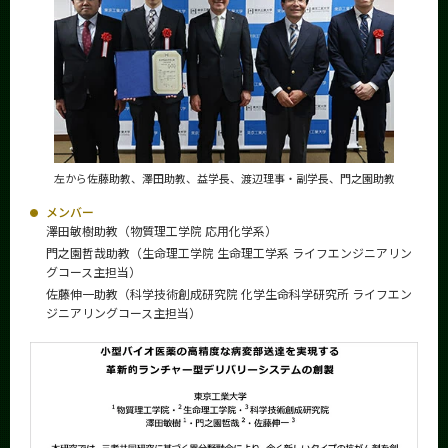
左から佐藤助教、澤田助教、益学長、
渡辺理事・副学長、門之園助教
メンバー
澤田敏樹助教（物質理工学院 応用化学系）
門之園哲哉助教（生命理工学院 生命理工学系 ライフエンジニアリン
グコース主担当）
佐藤伸一助教（科学技術創成研究院 化学生命科学研究所 ライフエン
ジニアリングコース主担当）