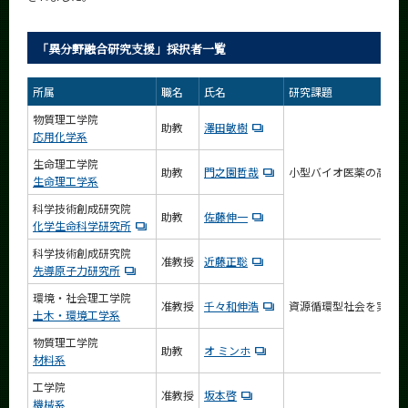
CLOSE
「異分野融合研究支援」採択者一覧
所属
職名
氏名
研究課題
物質理工学院
助教
澤田敏樹
応用化学系
生命理工学院
助教
門之園哲哉
小型バイオ医薬の高精
生命理工学系
科学技術創成研究院
助教
佐藤伸一
化学生命科学研究所
科学技術創成研究院
准教授
近藤正聡
先導原子力研究所
環境・社会理工学院
准教授
千々和伸浩
資源循環型社会を実現
土木・環境工学系
物質理工学院
助教
オ ミンホ
材料系
工学院
准教授
坂本啓
機械系