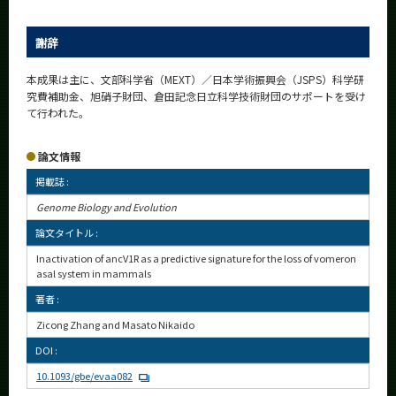
謝辞
本成果は主に、文部科学省（MEXT）／日本学術振興会（JSPS）科学研
究費補助金、旭硝子財団、倉田記念日立科学技術財団のサポートを受け
て行われた。
論文情報
掲載誌 :
Genome Biology and Evolution
論文タイトル :
Inactivation of ancV1R as a predictive signature for the loss of vomeron
asal system in mammals
著者 :
Zicong Zhang and Masato Nikaido
DOI :
10.1093/gbe/evaa082