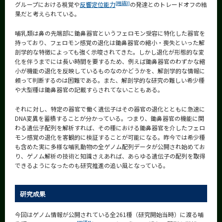
[用語3]
グループにおける視覚や
反響定位能力
の発達とのトレードオフの結
果だと考えられている。
哺乳類は鼻の先端部に鋤鼻器官というフェロモン受容に特化した器官を
持っており、フェロモン感覚の退化は鋤鼻器官の縮小・喪失といった解
剖学的な特徴によっても強く示唆されてきた。しかし退化が形態的な変
化を伴うまでには長い時間を要するため、例えば鋤鼻器官のわずかな縮
小が機能の退化を反映しているものなのかどうかを、解剖学的な情報に
頼って判断するのは困難である。また、解剖学的な研究の難しい希少種
や大型種は鋤鼻器官の記載すらされてないこともある。
それに対し、特定の器官で働く遺伝子はその器官の退化とともに急速に
DNA変異を蓄積することが分かっている。つまり、鋤鼻器官の機能に関
わる遺伝子配列を解析すれば、その種における鋤鼻器官を介したフェロ
モン感覚の退化を客観的に検証することが可能になる。昨今では希少種
も含めた実に多様な哺乳動物の全ゲノム配列データが公開され始めてお
り、ゲノム解析の技術と知識さえあれば、あらゆる遺伝子の配列を取得
できるようになったのも研究推進の追い風となっている。
研究成果
今回はゲノム情報が公開されている全261種（研究開始当時）に渡る哺