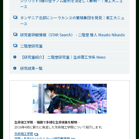
シクリッド5種の全ゲノム配列を決定して解明—｜東工大ニュ
ース
タンザニア北部にシーラカンスの繁殖集団を発見｜東工大ニュ
ース
研究者詳細情報（STAR Search） - 二階堂 雅人 Masato Nikaido
二階堂研究室
【研究室紹介】 二階堂研究室｜生命理工学系 News
研究成果一覧
生命理工学院 ―複雑で多様な生命現象を解明―
2016年4月に新たに発足した生命理工学院について紹介します。
生命理工学院
学院・系及びリベラルアーツ研究教育院