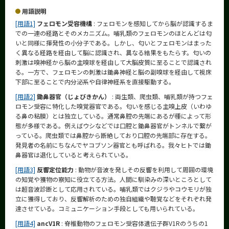
用語説明
[用語1]
フェロモン受容機構
: フェロモンを感知してから脳が認識するま
での一連の経路とそのメカニズム。哺乳類のフェロモンのほとんどは匂
いと同様に揮発性の小分子である。しかし、匂いとフェロモンはまった
く異なる経路を経由して脳に認識され、異なる結果をもたらす。匂いの
刺激は嗅神経から脳の主嗅球を経由して大脳皮質に至ることで認識され
る。一方で、フェロモンの刺激は鋤鼻神経と脳の副嗅球を経由して視床
下部に至ることで内分泌系や自律神経系を直接駆動する。
[用語2]
鋤鼻器官（じょびきかん）
: 両生類、爬虫類、哺乳類が持つフェ
ロモン受容に特化した嗅覚器官である。匂いを感じる主嗅上皮（いわゆ
る鼻の粘膜）とは独立している。通常鼻腔の先端にあるが種によって形
態が多様である。例えばウシなどでは口腔と鋤鼻器官がトンネルで繋が
っている。爬虫類では鼻腔から断絶しており口腔の先端部に存在する。
発見者の名前にちなんでヤコブソン器官とも呼ばれる。我々ヒトでは鋤
鼻器官は退化していると考えられている。
[用語3]
反響定位能力
: 動物が音波を発しその反響を利用して周囲の環境
の知覚や獲物の察知に役立てる方法。人間に馴染みの深いところとして
は超音波診断として応用されている。哺乳類ではクジラやコウモリが独
立に獲得しており、反響解析のための独自組織や聴覚などをそれぞれ発
達させている。コミュニケーション手段としても用いられている。
[用語4]
ancV1R
: 脊椎動物のフェロモン受容体遺伝子群V1Rのうちの1