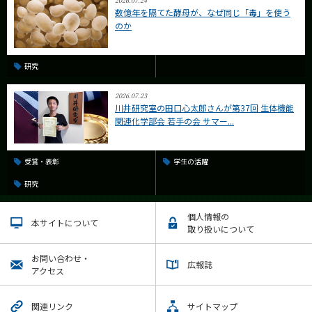
2026.07.24
数億年を隔てた酵母が、なぜ同じ「毒」を使う
のか
研究
2026.07.23
川井研究室の田口心太郎さんが第37回 生体機能
関連化学部会 若手の会 サマー...
受賞・表彰
学生の活躍
研究
個人情報の
本サイトについて
取り扱いについて
お問い合わせ・
広報誌
アクセス
関連リンク
サイトマップ