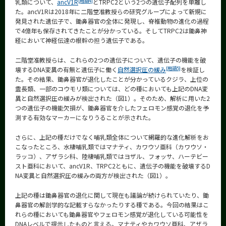
[用語4]
乳類について、
ancV1R
とTRPC2という2つの遺伝子配列を単離し
た。ancV1Rは2018年に二階堂准教授らの研究グループによって新規に
発見された遺伝子で、鋤鼻器官の全体に発現し、脊椎動物の進化の過程
で4億年も保存されてきたことが分かっている。そしてTRPC2は鋤鼻神
経において神経伝達の根幹の担う遺伝子である。
二階堂准教授らは、これらの2つの遺伝子について、遺伝子の機能を破
[用語5]
壊するDNA変異の有無と遺伝子に働く
自然選択圧の緩み
を検証し
た。その結果、鋤鼻器官が退化したことが分かっているクジラ、上位の
霊長類、一部のコウモリ類については、どの種においても上記のDNA変
異と自然選択圧の緩みが検出された（図1）。そのため、解析に用いた2
つの遺伝子の機能欠損が、鋤鼻器官を介したフェロモン感覚の退化を予
測する有効なマーカーになりうることが示された。
さらに、上記の種だけでなく哺乳類全体について網羅的な進化解析をお
こなったところ、水棲哺乳類ではマナティ、カワウソ亜科（カワウソ・
ラッコ）、アザラシ科、陸棲哺乳類ではヨザル、フォッサ、ハーテビー
スト亜科において、ancV1R、TRPC2ともに、遺伝子の機能を破壊するD
NA変異と自然選択圧の緩みの両方が検出された（図1）。
上記の種は鋤鼻器官の退化に関して現在も議論が続けられていたり、鋤
鼻器官の解剖学的な記載すらなかったりする種である。今回の結果はこ
れらの種においても鋤鼻器官やフェロモン感覚が退化している可能性を
DNAレベルで提示したものと言える。マナティやカワウソ亜科、アザラ