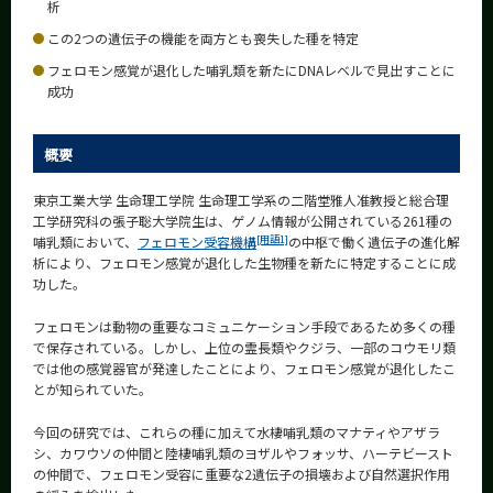
析
News
この2つの遺伝子の機能を両方とも喪失した種を特定
News 一覧
フェロモン感覚が退化した哺乳類を新たにDNAレベルで見出すことに
成功
カテゴリ別
課程別
概要
月別
東京工業大学 生命理工学院 生命理工学系の二階堂雅人准教授と総合理
工学研究科の張子聡大学院生は、ゲノム情報が公開されている261種の
イベントカレンダー
Event Calendar
[用語1]
哺乳類において、
フェロモン受容機構
の中枢で働く遺伝子の進化解
析により、フェロモン感覚が退化した生物種を新たに特定することに成
功した。
フェロモンは動物の重要なコミュニケーション手段であるため多くの種
サイト構成
で保存されている。しかし、上位の霊長類やクジラ、一部のコウモリ類
では他の感覚器官が発達したことにより、フェロモン感覚が退化したこ
とが知られていた。
学内向け情報
今回の研究では、これらの種に加えて水棲哺乳類のマナティやアザラ
系詳細情報
シ、カワウソの仲間と陸棲哺乳類のヨザルやフォッサ、ハーテビースト
の仲間で、フェロモン受容に重要な2遺伝子の損壊および自然選択作用