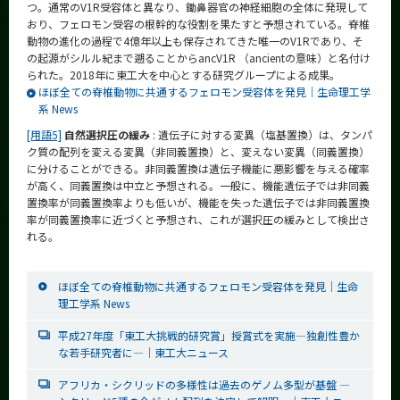
つ。通常のV1R受容体と異なり、鋤鼻器官の神経細胞の全体に発現して
おり、フェロモン受容の根幹的な役割を果たすと予想されている。脊椎
動物の進化の過程で4億年以上も保存されてきた唯一のV1Rであり、そ
の起源がシルル紀まで遡ることからancV1R （ancientの意味）と名付け
られた。2018年に東工大を中心とする研究グループによる成果。
ほぼ全ての脊椎動物に共通するフェロモン受容体を発見｜生命理工学
系 News
[用語5]
自然選択圧の緩み
: 遺伝子に対する変異（塩基置換）は、タンパ
ク質の配列を変える変異（非同義置換）と、変えない変異（同義置換）
に分けることができる。非同義置換は遺伝子機能に悪影響を与える確率
が高く、同義置換は中立と予想される。一般に、機能遺伝子では非同義
置換率が同義置換率よりも低いが、機能を失った遺伝子では非同義置換
率が同義置換率に近づくと予想され、これが選択圧の緩みとして検出さ
れる。
ほぼ全ての脊椎動物に共通するフェロモン受容体を発見｜生命
理工学系 News
平成27年度「東工大挑戦的研究賞」授賞式を実施—独創性豊か
な若手研究者に—｜東工大ニュース
アフリカ・シクリッドの多様性は過去のゲノム多型が基盤 —