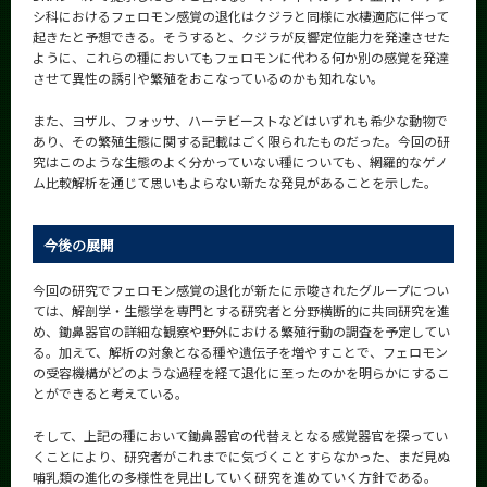
シ科におけるフェロモン感覚の退化はクジラと同様に水棲適応に伴って
起きたと予想できる。そうすると、クジラが反響定位能力を発達させた
ように、これらの種においてもフェロモンに代わる何か別の感覚を発達
させて異性の誘引や繁殖をおこなっているのかも知れない。
また、ヨザル、フォッサ、ハーテビーストなどはいずれも希少な動物で
あり、その繁殖生態に関する記載はごく限られたものだった。今回の研
究はこのような生態のよく分かっていない種についても、網羅的なゲノ
ム比較解析を通じて思いもよらない新たな発見があることを示した。
今後の展開
今回の研究でフェロモン感覚の退化が新たに示唆されたグループについ
ては、解剖学・生態学を専門とする研究者と分野横断的に共同研究を進
め、鋤鼻器官の詳細な観察や野外における繁殖行動の調査を予定してい
る。加えて、解析の対象となる種や遺伝子を増やすことで、フェロモン
の受容機構がどのような過程を経て退化に至ったのかを明らかにするこ
とができると考えている。
そして、上記の種において鋤鼻器官の代替えとなる感覚器官を探ってい
くことにより、研究者がこれまでに気づくことすらなかった、まだ見ぬ
哺乳類の進化の多様性を見出していく研究を進めていく方針である。