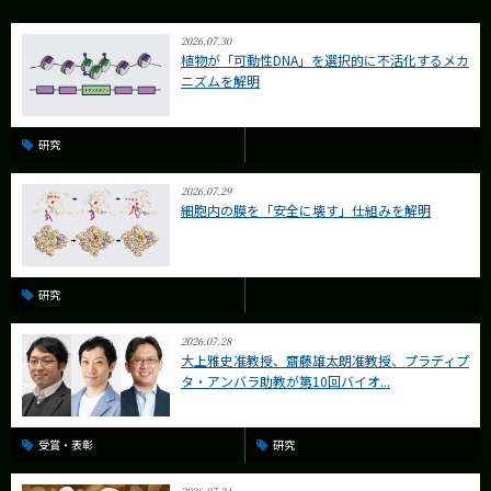
2026.07.30
植物が「可動性DNA」を選択的に不活化するメカ
ニズムを解明
研究
2026.07.29
細胞内の膜を「安全に壊す」仕組みを解明
研究
2026.07.28
大上雅史准教授、齋藤雄太朗准教授、プラディプ
タ・アンバラ助教が第10回バイオ...
受賞・表彰
研究