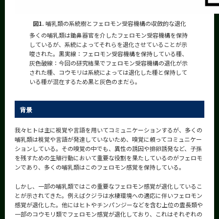
図1.
哺乳類の系統樹とフェロモン受容機構の収斂的な退化
多くの哺乳類は鋤鼻器官を介したフェロモン受容機構を保持
しているが、系統によってそれらを退化させていることが示
唆された。黒実線：フェロモン受容機構を保持している種、
灰色破線：今回の研究結果でフェロモン受容機構の退化が示
された種、コウモリは系統によっては退化した種と保持して
いる種が混在するため黒と灰色のまだら。
背景
我々ヒトは主に視覚や言語を用いてコミュニケーションするが、多くの
哺乳類は視覚や言語が発達していないため、嗅覚に頼ってコミュニケー
ションしている。その嗅覚の中でも、異性の誘因や排卵誘発など、子孫
を残すための生殖行動において重要な役割を果たしているのがフェロモ
ンであり、多くの哺乳類はこのフェロモン感覚を保持している。
しかし、一部の哺乳類ではこの重要なフェロモン感覚が退化しているこ
とが示されてきた。例えばクジラは水棲環境への適応に伴いフェロモン
感覚が退化した。他にはヒトやチンパンジーなどを含む上位の霊長類や
一部のコウモリ類でフェロモン感覚が退化しており、これはそれぞれの