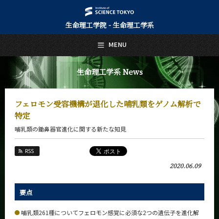
生命理工学院 - 生命理工学系
日本語
English
MENU
トップページ
Top Page
生命理工学系 News
生命理工学系について
About Us
フェロモン受容機構が退化した哺乳類をゲノム解析で
教育
特定
Education
哺乳類の鋤鼻器官進化に関する新たな知見
教員・研究室
Faculty and Laboratories
RSS
未来
2020.06.09
Future
入学案内
要点
Admissions
哺乳類261種についてフェロモン感覚に必須な2つの遺伝子を進化解
生命理工学系 News