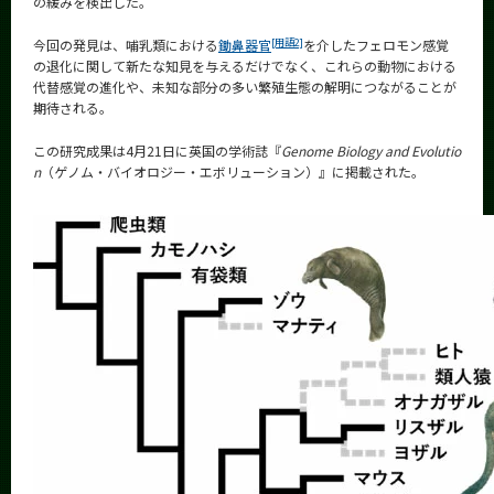
の緩みを検出した。
CLOSE
[用語2]
今回の発見は、哺乳類における
鋤鼻器官
を介したフェロモン感覚
の退化に関して新たな知見を与えるだけでなく、これらの動物における
代替感覚の進化や、未知な部分の多い繁殖生態の解明につながることが
期待される。
この研究成果は4月21日に英国の学術誌『
Genome Biology and Evolutio
n
（ゲノム・バイオロジー・エボリューション）』に掲載された。