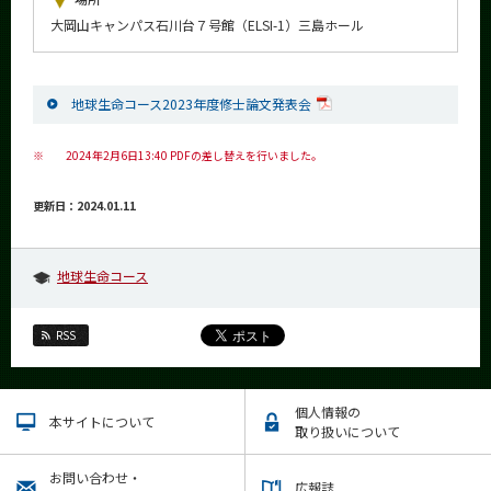
News
大岡山キャンパス石川台７号館（ELSI-1）三島ホール
イベントカレンダー
Event Calendar
地球生命コース2023年度修士論文発表会
今後のイベント
※
今後の課程別イベント
2024年2月6日13:40 PDFの差し替えを行いました。
年別アーカイブ
更新日：2024.01.11
地球生命コース
サイト構成
RSS
学内向け情報
系詳細情報
個人情報の
本サイトについて
取り扱いについて
CLOSE
お問い合わせ・
広報誌