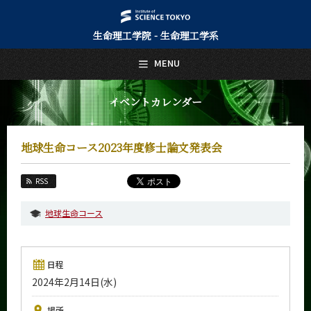
生命理工学院 - 生命理工学系
日本語
English
MENU
トップページ
Top Page
イベントカレンダー
生命理工学系について
About Us
地球生命コース2023年度修士論文発表会
教育
Education
RSS
教員・研究室
Faculty and Laboratories
地球生命コース
未来
Future
日程
入学案内
2024年2月14日(水)
Admissions
生命理工学系 News
場所