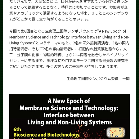
だくさんです。大切なことは、自分が研究をすすめている分野と違うか
らといって躊躇することなく、積極的に参加することです。参加者が企
業やアカデミックで活躍するようになった将来、きっとこのシンポジウ
ムがどこかで役に立つ時がくることと思います。
今回で第6回目となる生命理工国際シンポジウムでは“A New Epoch of
Membrane Science and Technology: Interface between Living and Non-
Living Systems”というテーマのもと、2名の国外招待講演者、3名の国内
招待講演者、そして2名の学内講演者に、細胞内の脂質膜動態から，人
工二分子膜の化学・物理的制御、さらには両者を融合したハイブリッド
センサーに至るまで、多様な切り口で本テーマに関する最先端の研究を
ご紹介いただきます。多くの方々のご来場をお待ちしております。
生命理工国際シンポジウム委員 一同