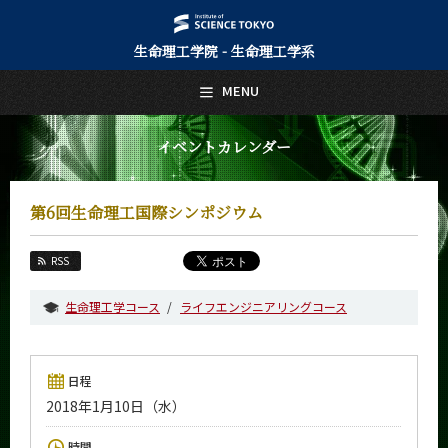
生命理工学院 - 生命理工学系
日本語
English
MENU
トップページ
Top Page
イベントカレンダー
生命理工学系について
About Us
第6回生命理工国際シンポジウム
教育
Education
RSS
教員・研究室
Faculty and Laboratories
生命理工学コース
ライフエンジニアリングコース
未来
Future
日程
入学案内
2018年1月10日（水）
Admissions
生命理工学系 News
時間