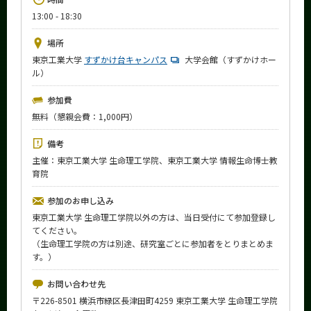
News
13:00 - 18:30
イベントカレンダー
場所
Event Calendar
東京工業大学
すずかけ台キャンパス
大学会館（すずかけホー
ル）
今後のイベント
今後の課程別イベント
参加費
無料（懇親会費：1,000円）
年別アーカイブ
備考
主催：東京工業大学 生命理工学院、東京工業大学 情報生命博士教
育院
サイト構成
参加のお申し込み
東京工業大学 生命理工学院以外の方は、当日受付にて参加登録し
学内向け情報
てください。
（生命理工学院の方は別途、研究室ごとに参加者をとりまとめま
系詳細情報
す。）
お問い合わせ先
CLOSE
〒226-8501 横浜市緑区長津田町4259 東京工業大学 生命理工学院