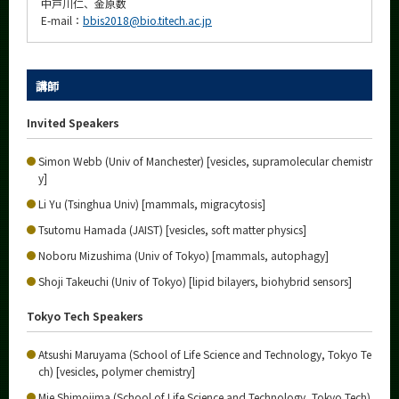
中戸川仁、金原数
E-mail：
bbis2018@bio.titech.ac.jp
講師
Invited Speakers
Simon Webb (Univ of Manchester) [vesicles, supramolecular chemistr
y]
Li Yu (Tsinghua Univ) [mammals, migracytosis]
Tsutomu Hamada (JAIST) [vesicles, soft matter physics]
Noboru Mizushima (Univ of Tokyo) [mammals, autophagy]
Shoji Takeuchi (Univ of Tokyo) [lipid bilayers, biohybrid sensors]
Tokyo Tech Speakers
Atsushi Maruyama (School of Life Science and Technology, Tokyo Te
ch) [vesicles, polymer chemistry]
Mie Shimojima (School of Life Science and Technology, Tokyo Tech)