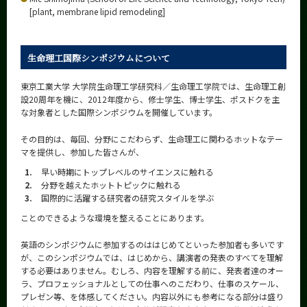
[plant, membrane lipid remodeling]
生命理工国際シンポジウムについて
東京工業大学 大学院生命理工学研究科／生命理工学院では、生命理工創
設20周年を機に、2012年度から、修士学生、博士学生、ポスドクを主
な対象者とした国際シンポジウムを開催しています。
その目的は、毎回、分野にこだわらず、生命理工に関わるホットなテー
マを提供し、参加した皆さんが、
1.
早い時期にトップレベルのサイエンスに触れる
2.
分野を越えたホットトピックに触れる
3.
国際的に活躍する研究者の研究スタイルを学ぶ
ことのできるような環境を整えることにあります。
英語のシンポジウムに参加するのははじめてといった参加者も多いです
が、このシンポジウムでは、はじめから、講演者の発表のすべてを理解
する必要はありません。むしろ、内容を理解する前に、発表者達のオー
ラ、プロフェッショナルとしての仕事へのこだわり、仕事のスケール、
プレゼン等、を体感してください。内容以外にも参考になる部分は盛り