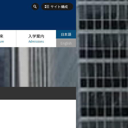
サイト構成
日本語
来
入学案内
ure
Admissions
English