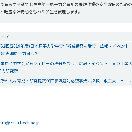
ンで追及する研究と福島第一原子力発電所の廃炉作業の安全確保のため
想と旺盛な好奇心をもった学生を歓迎します。
テーマ
52回(2019年度)日本原子力学会賞学術業績賞を受賞｜広報・イベント
院 先導原子力研究所
日本原子力学会からフェローの称号を授与｜広報・イベント｜東京工業大
子力研究所
究所の人材育成・研究提案が国家課題対応型事業に採択｜東工大ニュー
ra@zc.iir.tiech.ac.jp