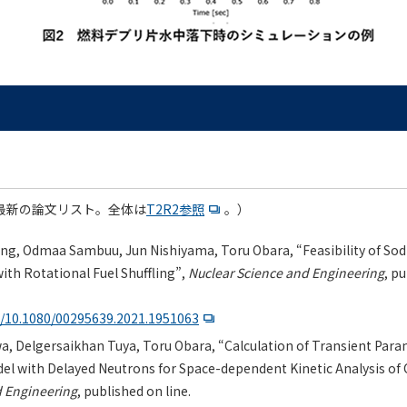
の最新の論文リスト。全体は
T2R2参照
。）
, Odmaa Sambuu, Jun Nishiyama, Toru Obara, “Feasibility of So
ith Rotational Fuel Shuffling”,
Nuclear Science and Engineering
, pu
rg/10.1080/00295639.2021.1951063
, Delgersaikhan Tuya, Toru Obara, “Calculation of Transient Para
del with Delayed Neutrons for Space-dependent Kinetic Analysis of
d Engineering
, published on line.