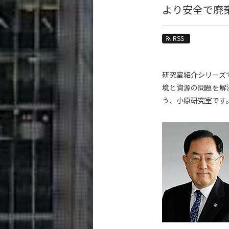
教育
より安全で廃
教員・研究室
RSS
未来
入学案内
研究室紹介シリーズ
境と資源の問題を解
融合理工学系 News
う、小原研究室です
News 一覧
カテゴリ別
課程別
月別
イベントカレンダー