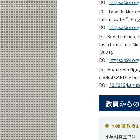
DOI :
https://doi.o
[3]
Takeshi Muramoto
falls in water”,
Prog
DOI :
https://doi.or
[4]
Kodai Fukuda, Ju
Insertion Using Mul
(2021).
DOI :
https://doi.o
[5]
Hoang Hai Nguyen
cooled CANDLE bur
DOI :
10.1016/j.anu
教員からの
小原 徹 教授
小原研究室では