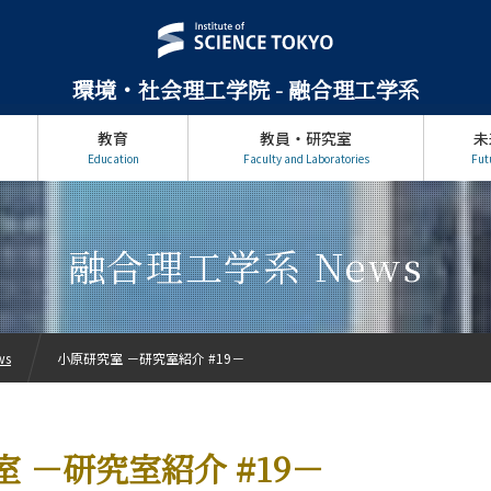
環境・社会理工学院 - 融合理工学系
教育
教員・研究室
未
Education
Faculty and Laboratories
Fut
融合理工学系 News
ws
小原研究室 －研究室紹介 #19－
 －研究室紹介 #19－