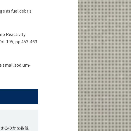
e as fuel debris
mp Reactivity
Vol. 195, pp.453-463
e small sodium-
できるのかを数値