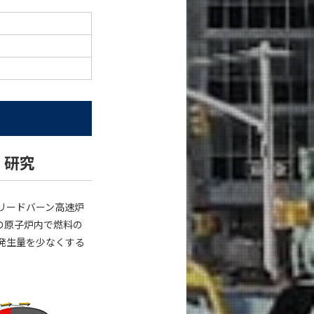
）研究
リードバーン高速炉
の原子炉内で燃料の
発生量を少なくする