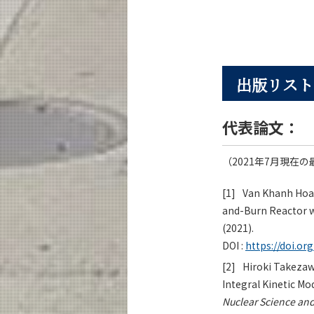
出版リスト
代表論文：
（2021年7月現在
[1]
Van Khanh Hoang
and-Burn Reactor w
(2021).
DOI :
https://doi.o
[2]
Hiroki Takezawa
Integral Kinetic Mo
Nuclear Science an