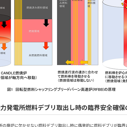
子力発電所燃料デブリ取出し時の臨界安全確保
所の廃炉に欠かせない燃料デブリ取出し時に偶発的に燃料デブリが臨界