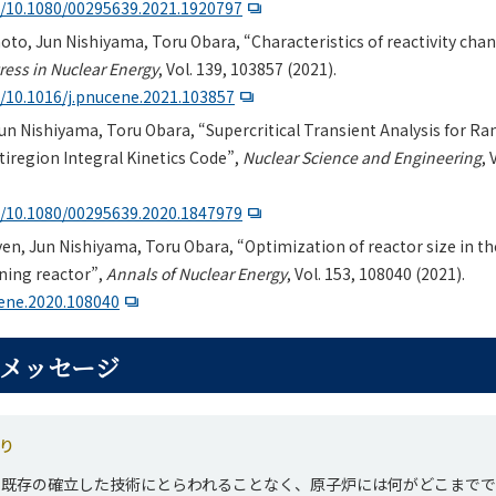
rg/10.1080/00295639.2021.1920797
, Jun Nishiyama, Toru Obara, “Characteristics of reactivity chang
ress in Nuclear Energy
, Vol. 139, 103857 (2021).
g/10.1016/j.pnucene.2021.103857
n Nishiyama, Toru Obara, “Supercritical Transient Analysis for Ra
tiregion Integral Kinetics Code”,
Nuclear Science and Engineering
, 
rg/10.1080/00295639.2020.1847979
, Jun Nishiyama, Toru Obara, “Optimization of reactor size in th
ning reactor”,
Annals of Nuclear Energy
, Vol. 153, 108040 (2021).
cene.2020.108040
メッセージ
より
、既存の確立した技術にとらわれることなく、原子炉には何がどこまで