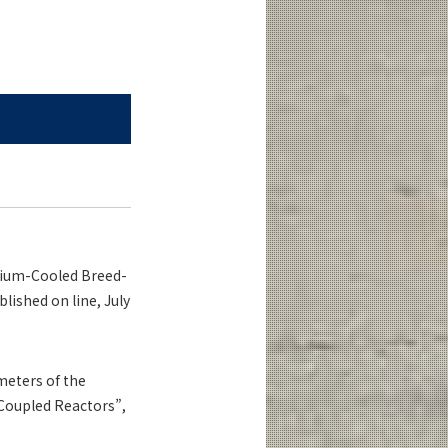
dium-Cooled Breed-
blished on line, July
meters of the
 Coupled Reactors”,