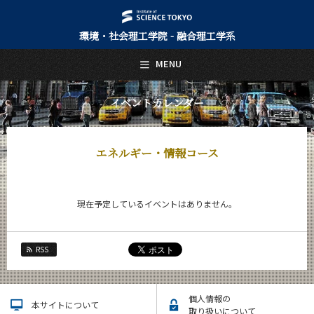
環境・社会理工学院 - 融合理工学系
日本語
English
MENU
トップページ
Top Page
イベントカレンダー
融合理工学系について
About Us
エネルギー・情報コース
教育
Education
教員・研究室
現在予定しているイベントはありません。
Faculty and Laboratories
未来
Future
RSS
入学案内
Admissions
個人情報の
本サイトについて
取り扱いについて
融合理工学系 News