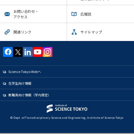
News
お問い合わせ・
広報誌
イベントカレンダー
アクセス
Event Calendar
今後のイベント
関連リンク
サイトマップ
今後の課程別イベント
大学院課程
学士課程
地球環境共創コース
Science Tokyo Webヘ
エネルギー・情報コース
在学生向け情報
エンジニアリングデザインコース
教職員向け情報（学内限定）
原子核工学コース
物質・情報卓越コース
© Dept. of Transdisciplinary Science and Engineering, Institute of Science Tokyo
年別アーカイブ