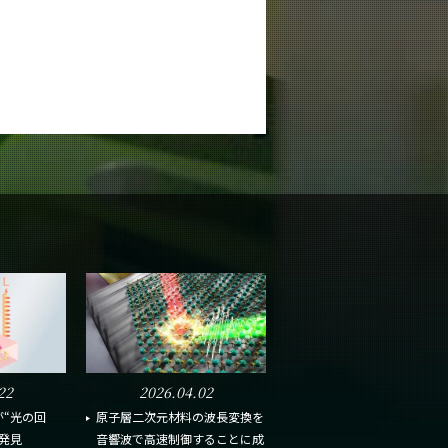
22
2026.04.02
“光の回
原子層二次元材料の波長変換を
発見
音響波で高速制御することに成