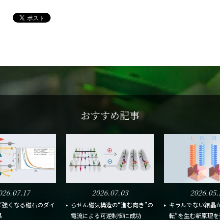
おすすめ記事
026.07.17
2026.07.03
2026.05.
ど強くなる磁石のダイ
らせん磁気構造の“進む向き”の
キラルでない結晶が
果
電流による可逆制御に成功
転”を生む新原理を