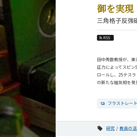
教育
御を実現
教員・研究室
三角格子反強
未来
RSS
入学案内
物理学系 News&Information
田中秀数教授が、東
News 一覧
圧力によってスピンS
カテゴリ別
ロールし、25テス
課程別
の新たな磁気相を発
月別
フラストレー
イベントカレンダー
研究
教員の活