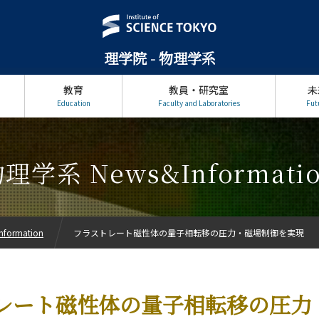
理学院 - 物理学系
教育
教員・研究室
未
Education
Faculty and Laboratories
Fut
理学系 News&Informati
formation
フラストレート磁性体の量子相転移の圧力・磁場制御を実現
レート磁性体の量子相転移の圧力