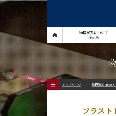
物理学系について
About Us
物
トップページ
物理学系 News&In
トップページ
フラスト
物理学系について