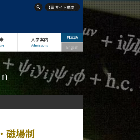
サイト構成
日本語
来
入学案内
ure
Admissions
English
on
・磁場制