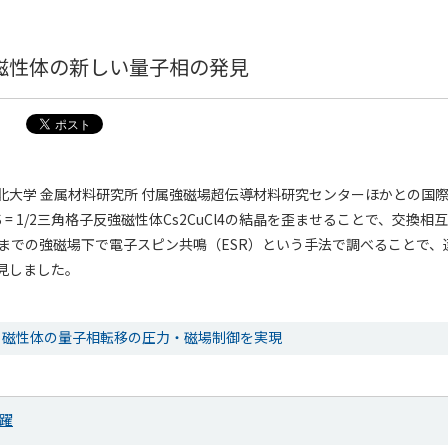
磁性体の新しい量子相の発見
北大学 金属材料研究所 付属強磁場超伝導材料研究センターほかとの国
 = 1/2三角格子反強磁性体Cs2CuCl4の結晶を歪ませることで、交換
ラまでの強磁場下で電子スピン共鳴（ESR）という手法で調べることで、
見しました。
ト磁性体の量子相転移の圧力・磁場制御を実現
躍