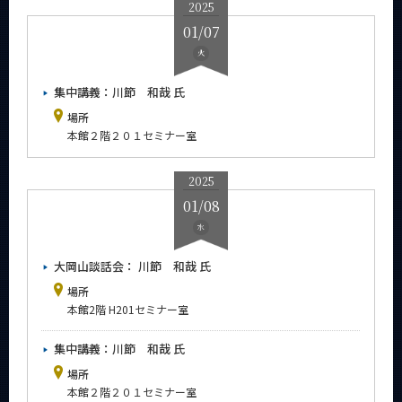
2025
News
01/07
イベントカレンダー
火
Event Calendar
集中講義：川節 和哉 氏
今後のイベント
場所
今後の課程別イベント
本館２階２０１セミナー室
年別アーカイブ
2025
2026年
01/08
2025年
水
2024年
大岡山談話会： 川節 和哉 氏
2023年
場所
2022年
本館2階 H201セミナー室
2021年
集中講義：川節 和哉 氏
2020年
場所
2019年
本館２階２０１セミナー室