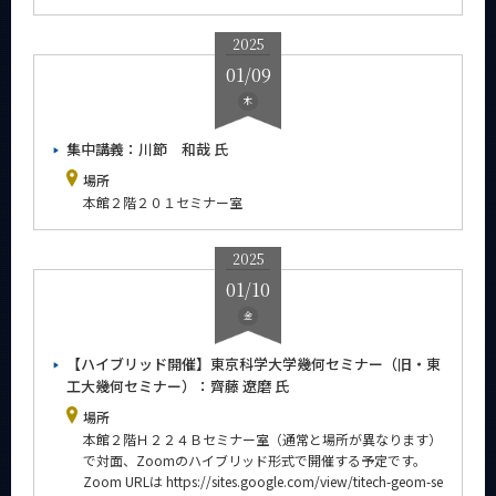
2018年
2025
2017年
01/09
2016年
木
集中講義：川節 和哉 氏
場所
サイト構成
本館２階２０１セミナー室
系詳細情報
2025
01/10
CLOSE
金
【ハイブリッド開催】東京科学大学幾何セミナー（旧・東
工大幾何セミナー）：齊藤 遼磨 氏
場所
本館２階Ｈ２２４Ｂセミナー室（通常と場所が異なります）
で対面、Zoomのハイブリッド形式で開催する予定です。
Zoom URLは https://sites.google.com/view/titech-geom-se