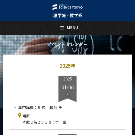
理学院 - 数学系
日本語
English
MENU
トップページ
Top Page
イベントカレンダー
数学系について
About Us
2025年
教育
Education
2025
教員・研究室
01/06
Faculty and Laboratories
月
未来
Future
集中講義：川節 和哉 氏
場所
入学案内
本館２階２０１セミナー室
Admissions
数学系 News