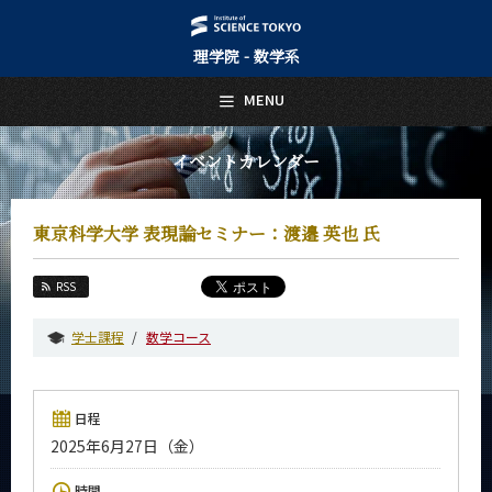
理学院 - 数学系
日本語
English
MENU
トップページ
Top Page
イベントカレンダー
数学系について
About Us
東京科学大学 表現論セミナー：渡邉 英也 氏
教育
Education
RSS
教員・研究室
Faculty and Laboratories
学士課程
数学コース
未来
Future
日程
入学案内
2025年6月27日（金）
Admissions
数学系 News
時間