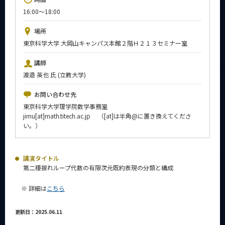
News
16:00～18:00
イベントカレンダー
場所
Event Calendar
東京科学大学 大岡山キャンパス本館２階Ｈ２１３セミナー室
今後のイベント
講師
今後の課程別イベント
渡邉 英也 氏 (立教大学)
年別アーカイブ
お問い合わせ先
東京科学大学理学院数学事務室
jimu[at]math.titech.ac.jp （[at]は半角@に置き換えてくださ
い。）
サイト構成
講演タイトル
系詳細情報
第二種捩れループ代数の有限次元既約表現の分類と構成
※ 詳細は
こちら
CLOSE
更新日：2025.06.11