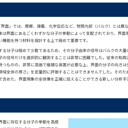
「界面」では、摩擦、接着、化学反応など、物質内部（バルク）とは異
象は界面にあるごくわずかな分子の挙動によって支配されており、界面
い機能を持つ材料を設計する上で極めて重要です。
する分子は極めて少数であるため、その分子由来の信号はバルクの大量
子の信号だけを選択的に観測することは非常に困難でした。従来の和周波
持つものの、非常に高価で複雑な装置が必要な上、界面の分子の向きは
領域全体の厚さ」を定量的に評価することはできませんでした。そのた
で含めた、界面現象の全体像を正確に捉えることができる新しい分析手
界面に存在する分子の挙動を高感