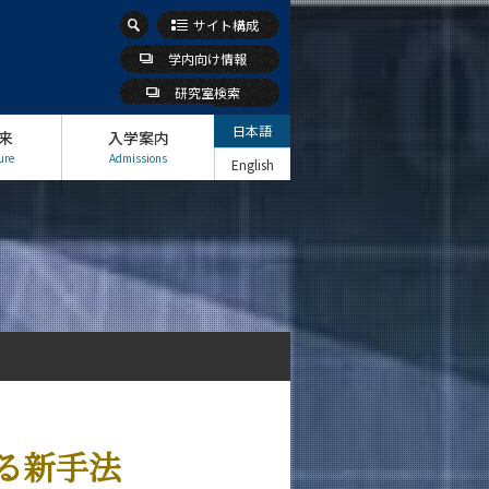
サイト構成
学内向け情報
研究室検索
日本語
来
入学案内
ure
Admissions
English
る新手法