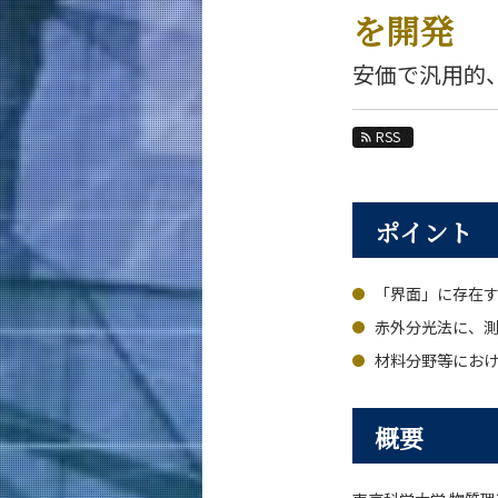
教育
を開発
教員・研究室
安価で汎用的
未来
RSS
入学案内
材料系 News
ポイント
News 一覧
カテゴリ別
「界面」に存在
課程別
月別
赤外分光法に、
材料分野等にお
イベントカレンダー
概要