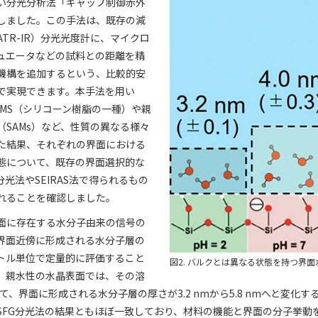
い分光分析法「ギャップ制御赤外
しました。この手法は、既存の減
TR-IR）分光光度計に、マイクロ
ュエータなどの試料との距離を精
機構を追加するという、比較的安
で実現できます。本手法を用い
DMS（シリコーン樹脂の一種）や親
（SAMs）など、性質の異なる様々
た結果、それぞれの界面における
態について、既存の界面選択的な
分光法やSEIRAS法で得られるもの
れることを確認しました。
面に存在する水分子由来の信号の
界面近傍に形成される水分子層の
トル単位で定量的に評価すること
図2. バルクとは異なる状態を持つ界面
、親水性の水晶表面では、その溶
て、界面に形成される水分子層の厚さが3.2 nmから5.8 nmへと変化
SFG分光法の結果ともほぼ一致しており、材料の機能と界面の分子挙動