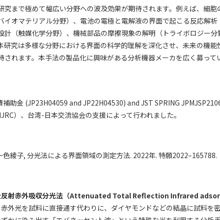
研究まで極めて幅広い分野への波及効果が期待されます。例えば、細胞
バイオマテリアル分野）、電池の電極と電解液の界面で起こる反応解析
設計（触媒化学分野）、機械部品の摩擦現象の解明（トライボロジー分
本研究は多様な分野における界面の科学的理解を深化させ、未来の機能
待されます。本手法の製品化に興味がある分析機器メーカを広く募って
(JP23H04059 and JP22H04530) and JST SPRING JPMJSP
JRC）、台湾-日本交流協会の支援によって行われました。
一色綾子, 分光法による界面領域の測定方法. 2022年. 特願2022–165788.
射赤外吸収分光法（Attenuated Total Reflection Infrared adsorpt
：赤外光を試料に直接通す代わりに、ダイヤモンドなどの結晶に試料を