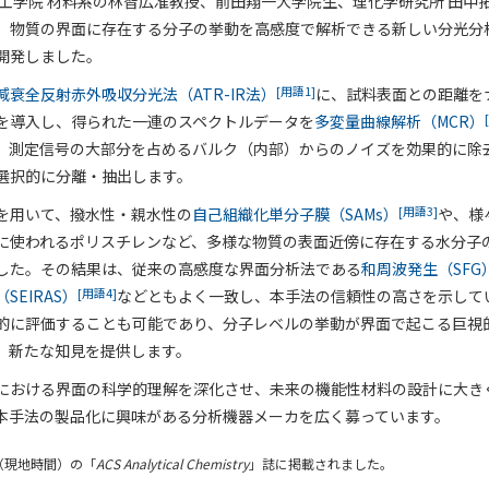
理工学院 材料系の林智広准教授、前田翔一大学院生、理化学研究所 田中
、物質の界面に存在する分子の挙動を高感度で解析できる新しい分光分
開発しました。
[用語1]
減衰全反射赤外吸収分光法（ATR-IR法）
に、試料表面との距離を
を導入し、得られた一連のスペクトルデータを
多変量曲線解析（MCR）
、測定信号の大部分を占めるバルク（内部）からのノイズを効果的に除
選択的に分離・抽出します。
[用語3]
を用いて、撥水性・親水性の
自己組織化単分子膜（SAMs）
や、様
に使われるポリスチレンなど、多様な物質の表面近傍に存在する水分子
した。その結果は、従来の高感度な界面分析法である
和周波発生（SFG
[用語4]
EIRAS）
などともよく一致し、本手法の信頼性の高さを示して
的に評価することも可能であり、分子レベルの挙動が界面で起こる巨視
、新たな知見を提供します。
における界面の科学的理解を深化させ、未来の機能性材料の設計に大き
本手法の製品化に興味がある分析機器メーカを広く募っています。
（現地時間）の「
ACS Analytical Chemistry
」誌に掲載されました。