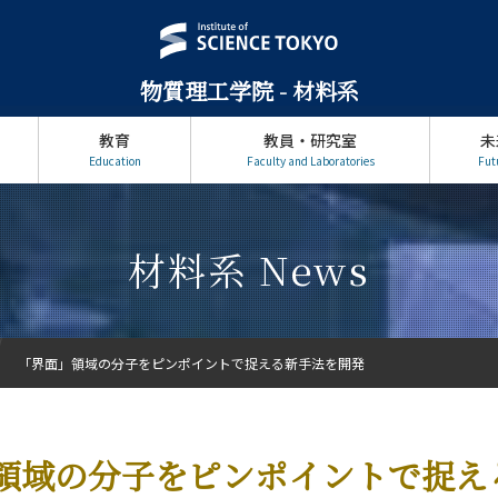
物質理工学院 - 材料系
教育
教員・研究室
未
Education
Faculty and Laboratories
Fut
材料系 News
「界面」領域の分子をピンポイントで捉える新手法を開発
領域の分子をピンポイントで捉え