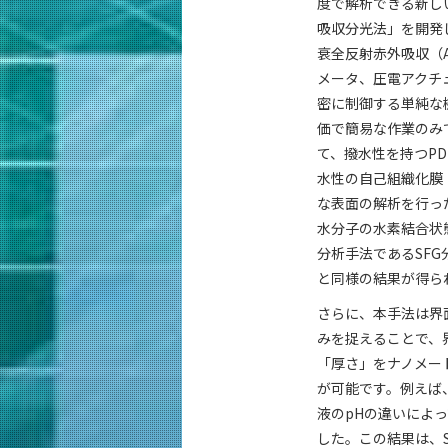
度で解析できる新し
吸収分光法」を開発
衰全反射赤外吸収（A
メータ、圧電アクチ
密に制御する単純な
価で簡易な作業のみ
て、撥水性を持つP
水性の自己組織化膜
な表面の解析を行っ
水分子の水素結合状
分析手法であるSFG
と同様の結果が得ら
さらに、本手法は界
みを捉えることで、
「厚さ」をナノメー
が可能です。例えば
液のpHの違いによっ
した。この結果は、