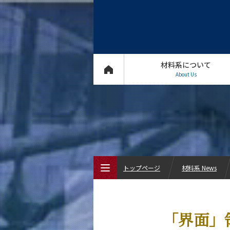
材料系について
About Us
トップページ
材料系 News
トップページ
「界面」
材料系について