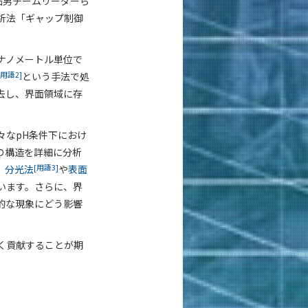
拓男チームリーダーら
析法「ギャップ制御
ナノメートル単位で
[用語2]
という手法で処
去し、界面領域に存
々なpH条件下におけ
の構造を詳細に分析
[用語3]
）分光法
や
表面
います。さらに、界
的な現象にどう影響
く貢献することが期