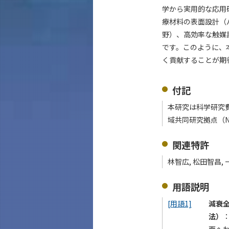
学から実用的な応用
療材料の表面設計（
野）、高効率な触媒
です。このように、
く貢献することが期
付記
本研究は科学研究費補助金 
域共同研究拠点（N
関連特許
林智広, 松田智昌, 
用語説明
[用語1]
減衰全反
法）