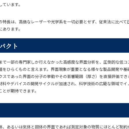
しています。
の特長は、高価なレーザーや光学系を一切必要とせず、従来法に比べて
にあります。
パクト
まで一部の専門家しか行えなかった高感度な界面分析を、圧倒的な低コ
道をひらくものと言えます。界面現象が重要となる様々な製品開発や基
クスであった界面の分子の挙動やその影響範囲（厚さ）を直接評価でき
材料やデバイスの開発サイクルが加速され、科学技術の広範な領域でイ
ことが期待できます。
体、あるいは気体と固体の界面であれば測定対象の物質にほとんど制約