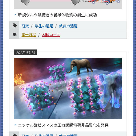
News
新規ウルツ鉱構造の絶縁体物質の創生に成功
News 一覧
研究
学生の活躍
教員の活躍
カテゴリ別
学士課程
材料コース
課程別
月別
2025.03.18
2026年
2025年
12月
11月
10月
9月
8月
ニッケル酸ビスマスの圧力誘起電荷非晶質化を発見
7月
研究
学生の活躍
教員の活躍