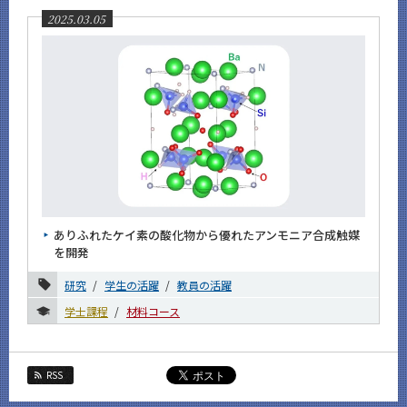
2025.03.05
2017年
2016年
イベントカレンダー
Event Calendar
サイト構成
ありふれたケイ素の酸化物から優れたアンモニア合成触媒
を開発
CLOSE
研究
学生の活躍
教員の活躍
学士課程
材料コース
RSS