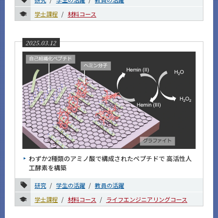
6月
学士課程
材料コース
5月
4月
2025.03.12
3月
2月
1月
2024年
2023年
2022年
2021年
わずか2種類のアミノ酸で構成されたペプチドで 高活性人
工酵素を構築
2020年
研究
学生の活躍
教員の活躍
2019年
学士課程
材料コース
ライフエンジニアリングコース
2018年