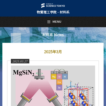
物質理工学院 - 材料系
日本語
English
MENU
トップページ
Top Page
材料系 News
材料系について
About Us
2025年3月
教育
Education
2025.03.27
教員・研究室
Faculty and Laboratories
未来
Future
入学案内
Admissions
材料系 News