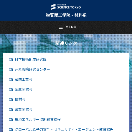
物質理工学院 - 材料系
日本語
English
MENU
トップページ
Top Page
関連リンク
材料系について
About Us
科学技術創成研究院
教育
元素戦略研究センター
Education
蔵前工業会
教員・研究室
Faculty and Laboratories
金属同窓会
優材会
未来
Future
窯業同窓会
入学案内
環境エネルギー協創教育課程
Admissions
グローバル原子力安全・セキュリティ・エージェント教育課程
材料系 News