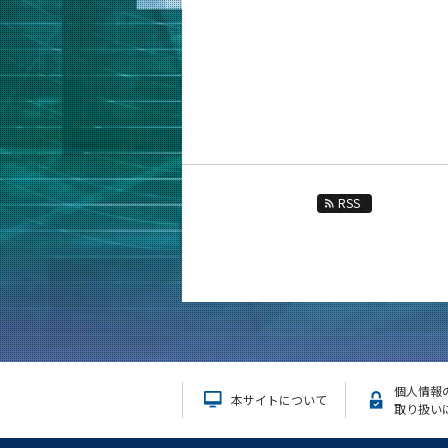
教育
教員・研究室
未来
入学案内
材料系 News
RSS
イベントカレンダー
今後のイベント
今後の課程別イベント
大学院課程
学士課程
材料コース
個人情報
エネルギー・情報コース
本サイトについて
取り扱い
ライフエンジニアリングコース