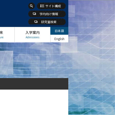
サイト構成
学内向け情報
研究室検索
日本語
来
入学案内
ure
Admissions
English