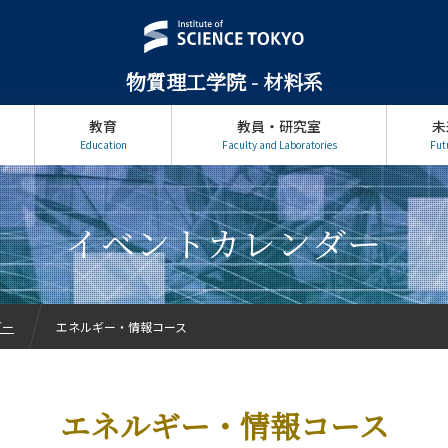
物質理工学院 - 材料系
教育
教員・研究室
未
Education
Faculty and Laboratories
Fut
イベントカレンダー
ダー
エネルギー・情報コース
エネルギー・情報コース