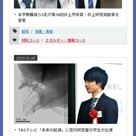
News
本学教職員ら5名が第36回井上学術賞・井上研究奨励賞を
News 一覧
受賞
カテゴリ別
研究
受賞・表彰
課程別
材料コース
エネルギー・情報コース
月別
2020.01.08
2026年
2025年
2024年
2023年
2022年
2021年
TBSテレビ「未来の起源」に宮内研究室の学生が出演
2020年