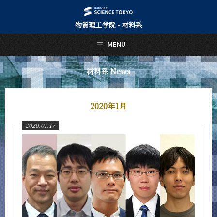
物質理工学院 - 材料系
日本語
English
MENU
トップページ
Top Page
材料系 News
材料系について
About Us
2020年1月
教育
Education
2020.01.17
教員・研究室
Faculty and Laboratories
未来
Future
入学案内
Admissions
材料系 News