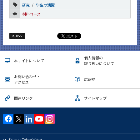
研究
学生の活躍
12月
材料コース
11月
10月
9月
RSS
8月
7月
個人情報の
本サイトについて
取り扱いについて
6月
5月
お問い合わせ・
広報誌
アクセス
4月
3月
関連リンク
サイトマップ
2月
1月
2019年
2018年
Science Tokyo Webヘ