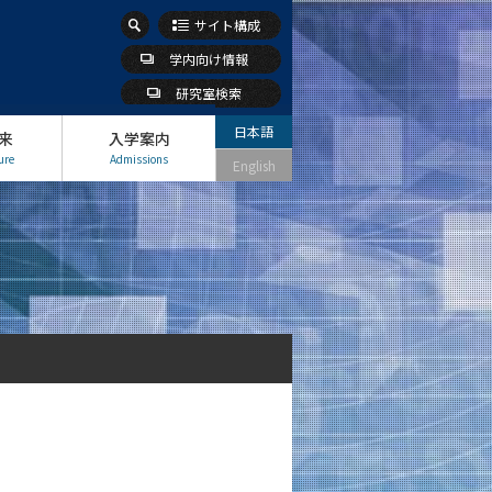
サイト構成
学内向け情報
研究室検索
日本語
来
入学案内
ure
Admissions
English