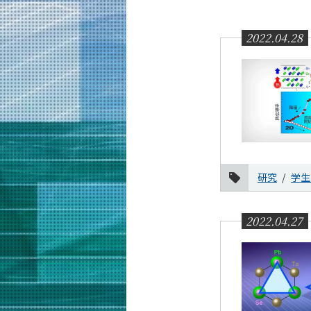
教育
教員・研究室
2022.04.28
未来
入学案内
材料系 News
News 一覧
カテゴリ別
研究
学生
課程別
月別
2022.04.27
2026年
2025年
2024年
2023年
2022年