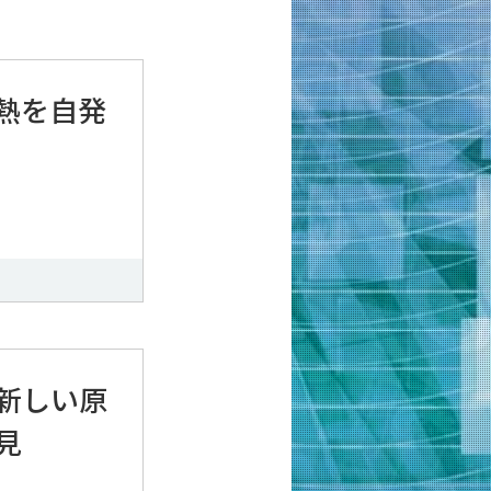
熱を自発
新しい原
見