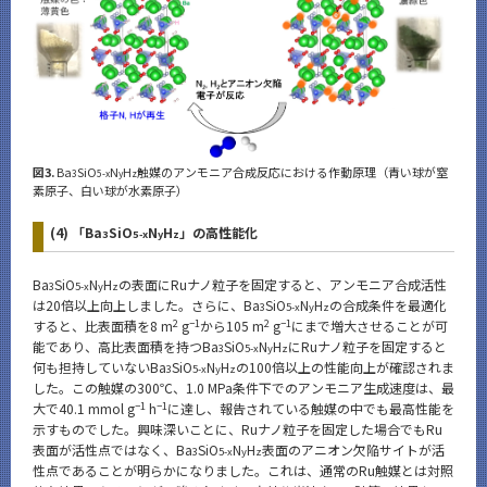
図3.
Ba
SiO
N
H
触媒のアンモニア合成反応における作動原理（青い球が窒
3
5-x
y
z
素原子、白い球が水素原子）
(4) 「Ba
SiO
N
H
」の高性能化
3
5-x
y
z
Ba
SiO
N
H
の表面にRuナノ粒子を固定すると、アンモニア合成活性
3
5-x
y
z
は20倍以上向上しました。さらに、Ba
SiO
N
H
の合成条件を最適化
3
5-x
y
z
2
−1
2
−1
すると、比表面積を8 m
g
から105 m
g
にまで増大させることが可
能であり、高比表面積を持つBa
SiO
N
H
にRuナノ粒子を固定すると
3
5-x
y
z
何も担持していないBa
SiO
N
H
の100倍以上の性能向上が確認されま
3
5-x
y
z
した。この触媒の300℃、1.0 MPa条件下でのアンモニア生成速度は、最
−1
−1
大で40.1 mmol g
h
に達し、報告されている触媒の中でも最高性能を
示すものでした。興味深いことに、Ruナノ粒子を固定した場合でもRu
表面が活性点ではなく、Ba
SiO
N
H
表面のアニオン欠陥サイトが活
3
5-x
y
z
性点であることが明らかになりました。これは、通常のRu触媒とは対照