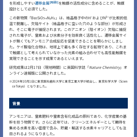
[用語3]
を形成しやすい
遷移金属
を触媒の活性成分に含めることが、触媒
設計として必須でした。
−
3−
この新物質「Ba
SiO
N
H
」は、結晶格子中のH
およびN
が比較的低
3
5-x
y
z
温で脱離し、欠陥サイト（結晶格子に空いた穴のような部分）が形成さ
れ、そこに電子が捕捉されます。このアニオン（陰イオン）欠陥に捕捉
された電子が、窒素および水素分子を効率良く活性化し、遷移金属サイ
トが無くてもアンモニア合成反応を促進できることを明らかにしまし
た。ケイ酸塩化合物は、地球上で最も多く存在する鉱物であり、これま
で触媒として考えられていなかった元素の組み合わせでも高性能触媒を
実現できることを示す成果であるといえます。
研究成果は2月17日（現地時間）に英国科学誌「
Nature Chemistry
」オ
ンライン速報版に公開されました。
※
2024年10月1日に東京医科歯科大学と東京工業大学が統合し、東京科学大学（Scien
ce Tokyo）となりました。
背景
アンモニアは、窒素肥料や窒素含有化成品の原料であり、化学産業の基
幹を担う物質です。さらに近年では、クリーンエネルギーとして期待を
集める水素を高い密度で含み、貯蔵・輸送する水素キャリアとしても注
目されるようになりました。