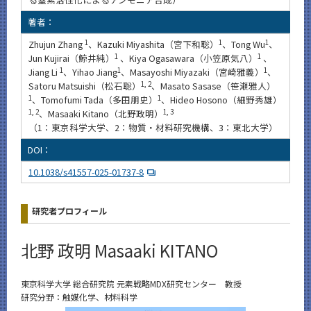
著者：
Zhujun Zhang
1
、Kazuki Miyashita（宮下和聡）
1
、Tong Wu
1
、
Jun Kujirai（鯨井純）
1
、Kiya Ogasawara（小笠原気八）
1
、
Jiang Li
1
、Yihao Jiang
1
、Masayoshi Miyazaki（宮崎雅義）
1
、
Satoru Matsuishi（松石聡）
1, 2
、Masato Sasase（笹瀬雅人）
1
、Tomofumi Tada（多田朋史）
1
、Hideo Hosono（細野秀雄）
1, 2
、Masaaki Kitano（北野政明）
1, 3
（1：東京科学大学、2：物質・材料研究機構、3：東北大学）
DOI：
10.1038/s41557-025-01737-8
研究者プロフィール
北野 政明 Masaaki KITANO
東京科学大学 総合研究院 元素戦略MDX研究センター 教授
研究分野：触媒化学、材料科学