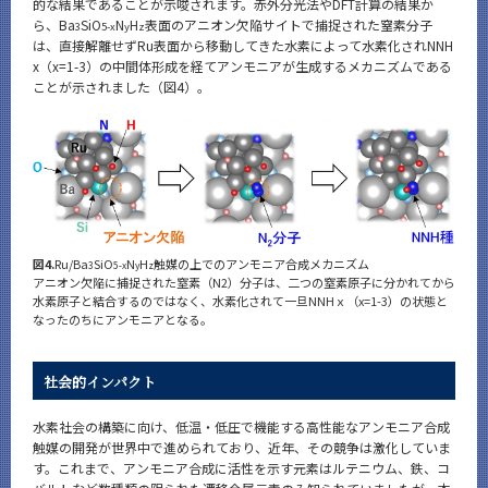
的な結果であることが示唆されます。赤外分光法やDFT計算の結果か
ら、Ba
SiO
N
H
表面のアニオン欠陥サイトで捕捉された窒素分子
3
5-x
y
z
は、直接解離せずRu表面から移動してきた水素によって水素化されNNH
x（x=1-3）の中間体形成を経てアンモニアが生成するメカニズムである
ことが示されました（図4）。
図4.
Ru/Ba
SiO
N
H
触媒の上でのアンモニア合成メカニズム
3
5-x
y
z
アニオン欠陥に捕捉された窒素（N2）分子は、二つの窒素原子に分かれてから
水素原子と結合するのではなく、水素化されて一旦NNHｘ（x=1-3）の状態と
なったのちにアンモニアとなる。
社会的インパクト
水素社会の構築に向け、低温・低圧で機能する高性能なアンモニア合成
触媒の開発が世界中で進められており、近年、その競争は激化していま
す。これまで、アンモニア合成に活性を示す元素はルテニウム、鉄、コ