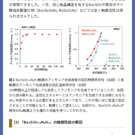
が実現できました。一方、同じ結晶構造を有するBa
SiO
や既存のケイ
3
5
酸塩系酸窒化物（Ba
Si
O
N
, BaSi
O
N
）などでは全く触媒活性は得
3
6
9
4
2
2
2
られませんでした。
図2.
Ba
SiO
N
H
触媒のアンモニア合成速度の反応時間依存性（左図）と各
3
5-x
y
z
触媒のアンモニア合成速度の反応温度依存性（右図）
100時間以上が経過しても安定してアンモニアを合成できていることが、左図
から読み取れる。活性化エネルギーとはアンモニアを合成できる状態になるた
めに外部から与える必要があるエネルギーであり、これが低いほど低温で反応
させることが可能となり、触媒として望ましい。右図から、Ba
SiO
N
H
が
3
5-x
y
z
既存のRu触媒よりも優れた性能を持つことがわかる。
(3) 「Ba
SiO
N
H
」の触媒性能の要因
3
5-x
y
z