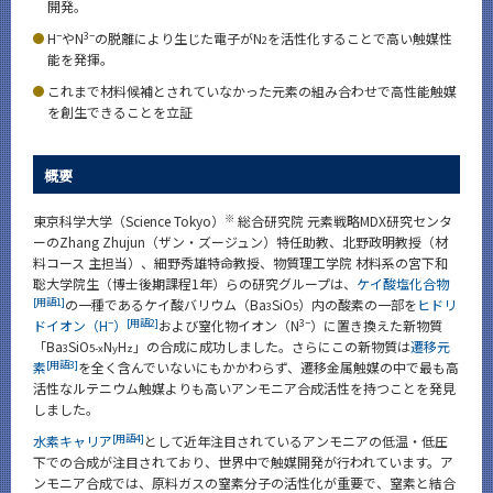
開発。
News
−
3−
H
やN
の脱離により生じた電子がN
を活性化することで高い触媒性
2
News 一覧
能を発揮。
これまで材料候補とされていなかった元素の組み合わせで高性能触媒
カテゴリ別
を創生できることを立証
課程別
概要
月別
※
東京科学大学（Science Tokyo）
総合研究院 元素戦略MDX研究センタ
イベントカレンダー
Event Calendar
ーのZhang Zhujun（ザン・ズージュン）特任助教、北野政明教授（材
料コース 主担当）、細野秀雄特命教授、物質理工学院 材料系の宮下和
聡大学院生（博士後期課程1年）らの研究グループは、
ケイ酸塩化合物
[用語1]
の一種であるケイ酸バリウム（Ba
SiO
）内の酸素の一部を
ヒドリ
3
5
−
[用語2]
3−
ドイオン（H
）
および窒化物イオン（N
）に置き換えた新物質
サイト構成
「Ba
SiO
N
H
」の合成に成功しました。さらにこの新物質は
遷移元
3
5-x
y
z
[用語3]
素
を全く含んでいないにもかかわらず、遷移金属触媒の中で最も高
活性なルテニウム触媒よりも高いアンモニア合成活性を持つことを発見
しました。
CLOSE
[用語4]
水素キャリア
として近年注目されているアンモニアの低温・低圧
下での合成が注目されており、世界中で触媒開発が行われています。ア
ンモニア合成では、原料ガスの窒素分子の活性化が重要で、窒素と結合