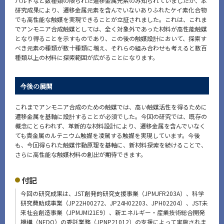
バルトなど数種類の限られた遷移金属元素のみ知られていましたが、本
研究成果により、遷移金属元素を含んでいないありふれたケイ素化合物
でも高性能な触媒を実現できることが立証されました。これは、これま
でアンモニア合成触媒としては、全く対象外であった材料が高性能触媒
となり得ることを示すものであり、この後の触媒設計において、探索す
べき元素の種類が数十種類に増え、それらの組み合わせも考えると数百
種類以上の材料に探索範囲が広がることになります。
今後の展開
これまでアンモニア合成のための触媒では、高い触媒活性を得るために
遷移金属を基軸に設計することが必須でした。今回の研究では、既存の
概念にとらわれず、革新的な材料設計により、遷移金属を含んでいなく
ても貴金属のルテニウム触媒を凌駕する触媒を実現しています。今後
も、今回得られた触媒作動原理を基軸に、新材料探索を続けることで、
さらに高性能な触媒材料の創出が期待できます。
付記
今回の研究成果は、JST創発的研究支援事業（JPMJFR203A）、科学
研究費助成事業（JP22H00272、JP24H02203、JPH02204）、JST未
来社会創造事業（JPMJMI21E9）、新エネルギー・産業技術総合開発
機構（NEDO）の委託業務（JPNP21012）の支援によって実施されま