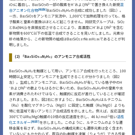
−
3−
iO
に着目し、Ba
SiO
の一部の酸素をH
およびN
で置き換えた新規
混
5
3
5
[用語6]
合アニオン化合物
Ba
SiO
N
H
の合成に成功しました（図1）。
3
5-x
y
z
一方、Ba
SiO
をアンモニア気流中、1,000℃で加熱処理を行っても、格
3
5
子酸素と窒素の置換はほとんど起こりません。同研究グループは、SiO
2
−
3−
とBa(NH
)
を直接反応させることにより、高濃度にH
およびN
を含む
2
2
新物質を600℃以下の低温で合成できることを見いだしました。元素分
析の結果から、この新物質の組成はBa
SiO
N
H
であることが判
3
2.87
0.80
1.86
明しました。
(2) 「Ba
SiO
N
H
」のアンモニア合成活性
3
5-x
y
z
Ba
SiO
N
H
を触媒として用い、アンモニア合成を行ったところ、100
3
5-x
y
z
時間以上安定してアンモニアを生成できることが分かりました（図2
左）。生成したアンモニアは、Ba
SiO
N
H
が有している格子中のH
3
5-x
y
z
−
3−
およびN
の数よりもはるかに多いため、Ba
SiO
N
H
中の窒素や水
3
5-x
y
z
素が消費されたわけではなく、触媒的に反応が進行していることが確認
されました。また、図2右に示すように、Ba
SiO
N
H
はルテニウム
3
5-x
y
z
（Ru）を酸化マグネシウム（MgO）に固定した触媒（Ru/MgO）よりも
特に低温域で高いアンモニア合成活性を示しました。例えば、反応温度
-1
300℃ではRu/MgO触媒の10倍の反応速度を示し、46 kJ mol
低い
活性
[用語7]
化エネルギー
を示しました。このように、ルテニウムのような遷
移金属を有さず、Ba
SiO
N
H
の構成元素にも遷移元素は全く含まれ
3
5-x
y
z
ていないにもかかわらず、既存のRu触媒を凌駕（りょうが）できる性能