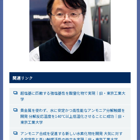
関連リンク
超塩基に匹敵する強塩基性を酸窒化物で実現｜旧・東京工業大
学
貴金属を使わず、水に安定かつ高性能なアンモニア分解触媒を
開発 分解反応温度を140℃以上低温化させることに成功｜旧・
東京工業大学
アンモニア合成を促進する新しい水素化物を開発 大気に対す
る安定性と高い触媒活性の両立を実現｜旧・東京工業大学