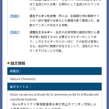
法で生成された水素）を原料として生成されたアンモ
ニア。
[用語6]
混合アニオン化合物
：例えば、金属酸化物の酸素サイ
トの一部が窒素や水素などの異種元素で置換され、複
数のアニオンが存在する物質。
[用語7]
活性化エネルギー
：反応の出発物質の基底状態から遷
移状態に励起するのに必要なエネルギーのことであ
り、このエネルギーが小さいほど、その反応は容易に
なる。反応中に触媒が存在することで、活性化エネル
ギーを下げることが可能。
論文情報
掲載誌：
Nature Chemistry
論文タイトル：
Anion vacancies activate N
to ammonia on Ba-Si orthosilicate
2
oxynitride-hydride
（Ba-Siオルトケイ酸塩酸窒素水素化物上のアニオン欠陥によ
る窒素活性化によるアンモニア合成）