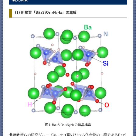
(1) 新物質「Ba
SiO
N
H
」の生成
3
5-x
y
z
図1.
Ba
SiO
N
H
の結晶構造
3
5-x
y
z
北野教授らの研究グループは、ケイ酸バリウム化合物の一種であるBa
S
3