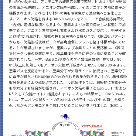
−
3−
Ba
SiO
N
H
は、アンモニア合成反応温度で容易にH
およびN
が結晶
3
5-x
y
z
の表面から脱離し、アニオン欠陥を形成し、そのアニオン欠陥に電子が
捕捉されます。それに伴い材料の色も薄黄色から濃緑色へと変化しま
す。アニオン欠陥を有するBa
SiO
N
H
をアンモニア合成反応雰囲気
3
5-x
y
z
（合成に適切な環境となるよう、窒素および水素で満たした状態）で加
−
熱すると、アニオン欠陥電子と窒素および水素ガスが反応し、格子H
お
3−
よびN
が再生され、触媒の色も薄黄色へと戻ります。X線回折パターン
からも、欠陥形成後はピークが高角度側にシフトし格子体積が縮んでい
ることが確認されましたが、窒素および水素ガスとの反応後は、X線回
折ピークも元の位置に戻り、結晶構造も完全に元の状態に戻ることが確
認されました。一方、Ba
SiO
や既存のケイ酸塩系酸窒化物では、80
3
5
0℃以上に加熱してもアニオン欠陥が形成されません。Ba
SiO
N
H
に
3
5-x
y
z
窒素ガスを反応させると、窒素分子が欠陥サイトに捕捉され、窒素分子
に電子が供与されN≡N結合が弱められる現象が起きることが、赤外線吸
収分光測定により確認されました。反応条件下では、最終的に窒素分子
−
も水素分子も結合が切断され、アニオン欠陥の電子と反応し、H
および
3−
N
として欠陥サイトに捕捉されます。これらの結果から、Ba
SiO
N
3
5-x
y
−
3−
H
は、アニオン欠陥サイトの形成および格子H
およびN
の再生を繰り
z
返しながらアンモニアを合成していることが示唆されました（図3）。