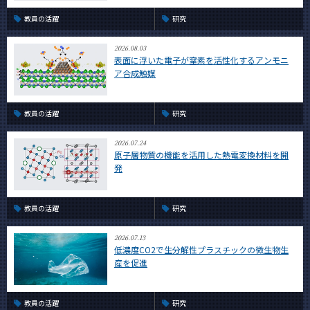
教員の活躍
研究
2026.08.03
表面に浮いた電子が窒素を活性化するアンモニ
ア合成触媒
教員の活躍
研究
2026.07.24
原子層物質の機能を活用した熱電変換材料を開
発
教員の活躍
研究
2026.07.13
低濃度CO2で生分解性プラスチックの微生物生
産を促進
教員の活躍
研究