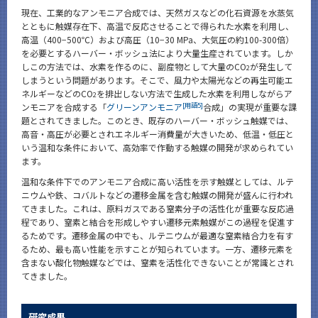
現在、工業的なアンモニア合成では、天然ガスなどの化石資源を水蒸気
とともに触媒存在下、高温で反応させることで得られた水素を利用し、
高温（400−500℃）および高圧（10−30 MPa、大気圧の約100-300倍）
を必要とするハーバー・ボッシュ法により大量生産されています。しか
しこの方法では、水素を作るのに、副産物として大量のCO
が発生して
2
しまうという問題があります。そこで、風力や太陽光などの再生可能エ
ネルギーなどのCO
を排出しない方法で生成した水素を利用しながらア
2
[用語5]
ンモニアを合成する「
グリーンアンモニア
合成」の実現が重要な課
題とされてきました。このとき、既存のハーバー・ボッシュ触媒では、
高音・高圧が必要とされエネルギー消費量が大きいため、低温・低圧と
いう温和な条件において、高効率で作動する触媒の開発が求められてい
ます。
温和な条件下でのアンモニア合成に高い活性を示す触媒としては、ルテ
ニウムや鉄、コバルトなどの遷移金属を含む触媒の開発が盛んに行われ
てきました。これは、原料ガスである窒素分子の活性化が重要な反応過
程であり、窒素と結合を形成しやすい遷移元素触媒がこの過程を促進す
るためです。遷移金属の中でも、ルテニウムが最適な窒素結合力を有す
るため、最も高い性能を示すことが知られています。一方、遷移元素を
含まない酸化物触媒などでは、窒素を活性化できないことが常識とされ
てきました。
研究成果