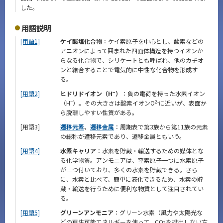
した。
用語説明
[用語1]
ケイ酸塩化合物
：ケイ素原子を中心とし、酸素などの
アニオンによって囲まれた四面体構造を持つイオンか
らなる化合物で、シリケートとも呼ばれ、他のカチオ
ンと結合することで電気的に中性な化合物を形成す
る。
−
[用語2]
ヒドリドイオン（H
）
：負の電荷を持った水素イオン
−
2-
（H
）。その大きさは酸素イオンO
に近いが、表面か
ら脱離しやすい性質がある。
[用語3]
遷移元素
、
遷移金属
：周期表で第3族から第11族の元素
の総称が遷移元素であり、遷移金属ともいう。
[用語4]
水素キャリア
：水素を貯蔵・輸送するための媒体とな
る化学物質。アンモニアは、窒素原子一つに水素原子
が三つ付いており、多くの水素を貯蔵できる。さら
に、水素と比べて、簡単に液化できるため、水素の貯
蔵・輸送を行うために便利な物質として注目されてい
る。
[用語5]
グリーンアンモニア
：グリーン水素（風力や太陽光な
どの再生可能エネルギーを使って、CO
を排出しない方
2