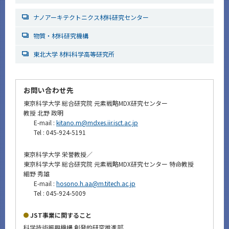
ナノアーキテクトニクス材料研究センター
物質・材料研究機構
東北大学 材料科学高等研究所
お問い合わせ先
東京科学大学 総合研究院 元素戦略MDX研究センター
教授 北野 政明
E-mail :
kitano.m@mdxes.iir.isct.ac.jp
Tel : 045-924-5191
東京科学大学 栄誉教授／
東京科学大学 総合研究院 元素戦略MDX研究センター 特命教授
細野 秀雄
E-mail :
hosono.h.aa@m.titech.ac.jp
Tel : 045-924-5009
JST事業に関すること
科学技術振興機構 創発的研究推進部