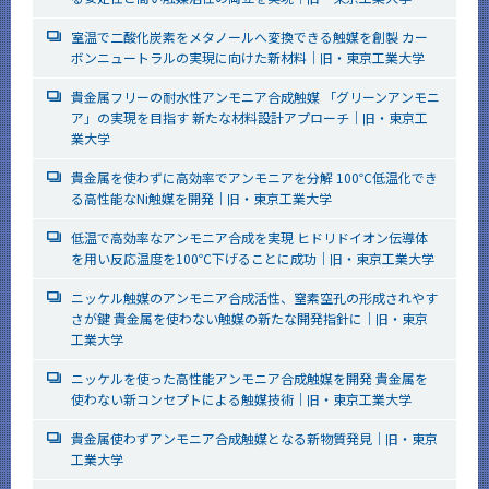
室温で二酸化炭素をメタノールへ変換できる触媒を創製 カー
ボンニュートラルの実現に向けた新材料｜旧・東京工業大学
貴金属フリーの耐水性アンモニア合成触媒 「グリーンアンモニ
ア」の実現を目指す 新たな材料設計アプローチ｜旧・東京工
業大学
貴金属を使わずに高効率でアンモニアを分解 100℃低温化でき
る高性能なNi触媒を開発｜旧・東京工業大学
低温で高効率なアンモニア合成を実現 ヒドリドイオン伝導体
を用い反応温度を100℃下げることに成功｜旧・東京工業大学
ニッケル触媒のアンモニア合成活性、窒素空孔の形成されやす
さが鍵 貴金属を使わない触媒の新たな開発指針に｜旧・東京
工業大学
ニッケルを使った高性能アンモニア合成触媒を開発 貴金属を
使わない新コンセプトによる触媒技術｜旧・東京工業大学
貴金属使わずアンモニア合成触媒となる新物質発見｜旧・東京
工業大学