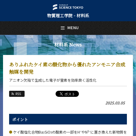
物質理工学院 - 材料系
日本語
English
MENU
トップページ
Top Page
材料系 News
材料系について
About Us
ありふれたケイ素の酸化物から優れたアンモニア合成
教育
触媒を開発
Education
アニオン欠陥で生成した電子が窒素を効率良く活性化
教員・研究室
Faculty and Laboratories
RSS
未来
2025.03.05
Future
入学案内
ポイント
Admissions
−
3−
ケイ酸塩化合物Ba
SiO
の酸素の一部をH
やN
に置き換えた新物質を
3
5
材料系 News