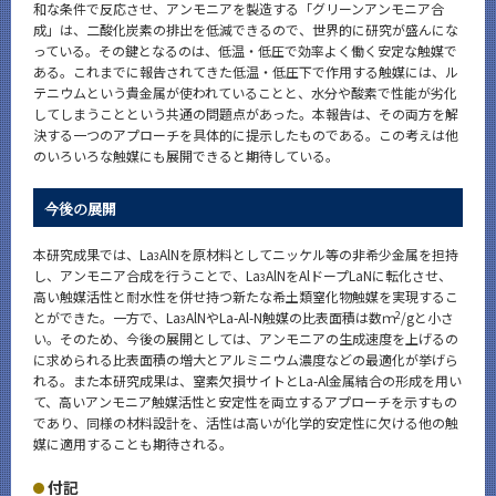
和な条件で反応させ、アンモニアを製造する「グリーンアンモニア合
成」は、二酸化炭素の排出を低減できるので、世界的に研究が盛んにな
っている。その鍵となるのは、低温・低圧で効率よく働く安定な触媒で
ある。これまでに報告されてきた低温・低圧下で作用する触媒には、ル
テニウムという貴金属が使われていることと、水分や酸素で性能が劣化
してしまうことという共通の問題点があった。本報告は、その両方を解
決する一つのアプローチを具体的に提示したものである。この考えは他
のいろいろな触媒にも展開できると期待している。
今後の展開
本研究成果では、La
AlNを原材料としてニッケル等の非希少金属を担持
3
し、アンモニア合成を行うことで、La
AlNをAlドープLaNに転化させ、
3
高い触媒活性と耐水性を併せ持つ新たな希土類窒化物触媒を実現するこ
2
とができた。一方で、La
AlNやLa-Al-N触媒の比表面積は数ｍ
/gと小さ
3
い。そのため、今後の展開としては、アンモニアの生成速度を上げるの
に求められる比表面積の増大とアルミニウム濃度などの最適化が挙げら
れる。また本研究成果は、窒素欠損サイトとLa-Al金属結合の形成を用い
て、高いアンモニア触媒活性と安定性を両立するアプローチを示すもの
であり、同様の材料設計を、活性は高いが化学的安定性に欠ける他の触
媒に適用することも期待される。
付記