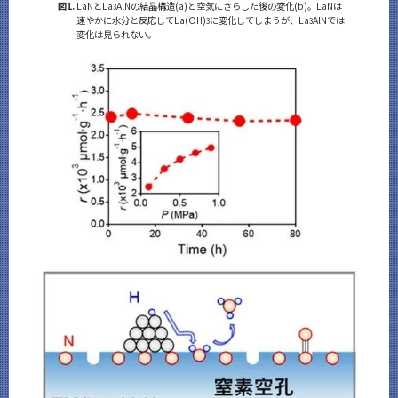
図1.
LaNとLa
AlNの結晶構造(a)と空気にさらした後の変化(b)。LaNは
3
速やかに水分と反応してLa(OH)
に変化してしまうが、La
AlNでは
3
3
変化は見られない。