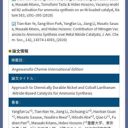
e, Masaaki Kitano, Tomofumi Tada & Hideo Hosono, Vacancy-enabl
ed N2 activation for ammonia synthesis on an Ni-loaded catalyst, Na
ture 583, s391–395 (2020)
[2]
Tian-Nan Ye, Sang-Won Park, Yangfan Lu, Jiang Li, Masato Sasas
e, Masaaki Kitano, and Hideo Hosono: Contribution of Nitrogen Vac
ancies to Ammonia Synthesis over Metal Nitride Catalysts; J. Am. Che
m. Soc., 142, 14374-14383, (2020)
論文情報
掲載誌 :
Angewandte Chemie International Edition
論文タイトル :
Approach to Chemically Durable Nickel and Cobalt Lanthanum
-Nitride-Based Catalysts for Ammonia Synthesis
著者 :
Yangfan Lu*
1
, Tian-Nan Ye, Jiang Li, Zichuang Li*
2
, Haotian Guan
*
1
, Masato Sasase, Yasuhiro Niwa*
3
, Hitoshi Abe*
3
, Qian Li*
1
, Fu
shen Pan*
1
, Masaaki Kitano, Hideo Hosono (*
1
重慶大学、東京
2
3