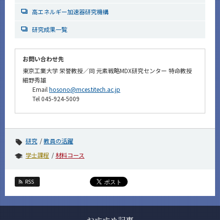
高エネルギー加速器研究機構
研究成果一覧
お問い合わせ先
東京工業大学 栄誉教授／同 元素戦略MDX研究センター 特命教授
細野秀雄
Email
hosono@mces.titech.ac.jp
Tel 045-924-5009
研究
教員の活躍
学士課程
材料コース
RSS