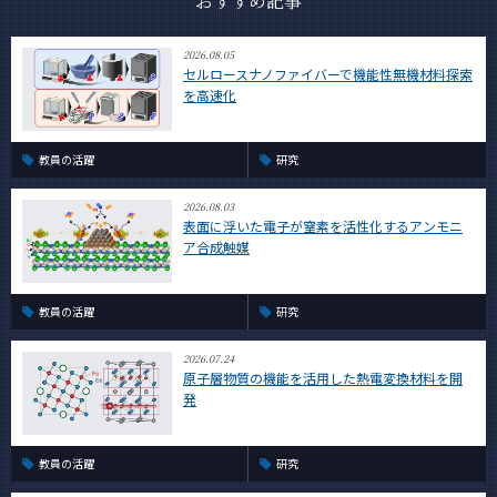
おすすめ記事
2026.08.05
セルロースナノファイバーで機能性無機材料探索
を高速化
教員の活躍
研究
2026.08.03
表面に浮いた電子が窒素を活性化するアンモニ
ア合成触媒
教員の活躍
研究
2026.07.24
原子層物質の機能を活用した熱電変換材料を開
発
教員の活躍
研究