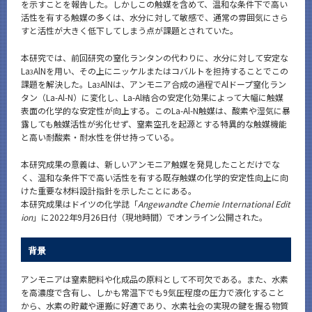
を示すことを報告した。しかしこの触媒を含めて、温和な条件下で高い
活性を有する触媒の多くは、水分に対して敏感で、通常の雰囲気にさら
すと活性が大きく低下してしまう点が課題とされていた。
本研究では、前回研究の窒化ランタンの代わりに、水分に対して安定な
La
AlNを用い、その上にニッケルまたはコバルトを担持することでこの
3
課題を解決した。La
AlNは、アンモニア合成の過程でAlドープ窒化ラン
3
タン（La-Al-N）に変化し、La-Al結合の安定化効果によって大幅に触媒
表面の化学的な安定性が向上する。このLa-Al-N触媒は、酸素や湿気に暴
露しても触媒活性が劣化せず、窒素空孔を起源とする特異的な触媒機能
と高い耐酸素・耐水性を併せ持っている。
本研究成果の意義は、新しいアンモニア触媒を発見したことだけでな
く、温和な条件下で高い活性を有する既存触媒の化学的安定性向上に向
けた重要な材料設計指針を示したことにある。
本研究成果はドイツの化学誌「
Angewandte Chemie International Edit
ion
」に2022年9月26日付（現地時間）でオンライン公開された。
背景
アンモニアは窒素肥料や化成品の原料として不可欠である。また、水素
を高濃度で含有し、しかも常温下でも9気圧程度の圧力で液化すること
から、水素の貯蔵や運搬に好適であり、水素社会の実現の鍵を握る物質