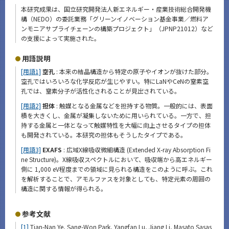
本研究成果は、国立研究開発法人新エネルギー・産業技術総合開発機
構（NEDO）の委託業務「グリーンイノベーション基金事業／燃料ア
ンモニアサプライチェーンの構築プロジェクト」（JPNP21012）など
の支援によって実施された。
用語説明
[用語1]
空孔
: 本来の結晶構造から特定の原子やイオンが抜けた部分。
空孔ではいろいろな化学反応が生じやすい。特にLaNやCeNの窒素空
孔では、窒素分子が活性化されることが見出されている。
[用語2]
担体
: 触媒となる金属などを担持する物質。一般的には、表面
積を大きくし、金属が凝集しないために用いられている。一方で、担
持する金属と一体となって触媒特性を大幅に向上させるタイプの担体
も開発されている。本研究の担体もそうしたタイプである。
[用語3]
EXAFS
: 広域X線吸収微細構造 (Extended X-ray Absorption Fi
ne Structure)。X線吸収スペクトルにおいて、吸収端から高エネルギー
側に 1,000 eV程度までの領域に見られる構造をこのように呼ぶ。これ
を解析することで、アモルファスを対象としても、特定元素の周囲の
構造に関する情報が得られる。
参考文献
[1]
Tian-Nan Ye, Sang-Won Park, Yangfan Lu, Jiang Li, Masato Sasas