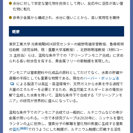
水分に対して安定な窒化物を担体として用い、反応中に活性が高い窒
News
化物に転化
News 一覧
非希少金属から構成され、水分に強いことから、高い実用性を期待
カテゴリ別
概要
課程別
東京工業大学 元素戦略MDX研究センターの細野秀雄栄誉教授、魯楊帆特
月別
任助教（研究当時、現：重慶大学准教授）、北野政明准教授（材料コー
ス 主担当）らは、温和な条件下での「グリーンアンモニア合成」に求め
イベントカレンダー
られる高い耐水性を有する、貴金属フリーの新触媒を実現した。
Event Calendar
アンモニアは窒素肥料や化成品の原料としてだけでなく、水素の貯蔵や
運搬の手段としても重要な物質である。現在の
ハーバー・ボッシュ法
による製造では高圧・高温環境や、天然ガスから水素を作る過程で
大量のエネルギーを必要とするため、再生可能エネルギーと水の電気分
サイト構成
解で生成した水素を用いて、温和な条件下で合成する「グリーンアンモ
ニア」の研究が世界的に盛んになっている。
CLOSE
温和な条件下でのアンモニア合成では一般的に、ルテニウムなどの希少
金属が用いられる。一方で本研究グループは2020年に、ニッケルを窒化
ランタンの上に担持し、窒素分子の解離を窒化物の表面に生成する窒素
[用語1]
の
空孔
で行うようにした触媒が、ルテニウム触媒に匹敵する活性