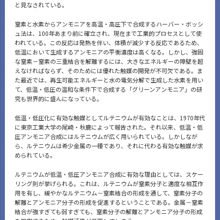
と見なされている。
窒素と水素からアンモニアを高温・高圧下で合成するハーバー・ボッシ
ュ法は、100年あまり前に確立され、現在まで工業的プロセスとして使
われている。この反応は発熱を伴い、体積が減少する反応であるため、
低温において生成するアンモニアの平衡濃度は高くなる。しかし、強固
な窒素－窒素の三重結合を解離するには、大きなエネルギーの障壁を超
えなければならず、そのためには優れた触媒の開発が不可欠である。ま
た最近では、再生可能エネルギーと水の電気分解で生成した水素を用い
て、低温・低圧の温和な条件下で合成する「グリーンアンモニア」の研
究も世界的に盛んになっている。
低温・低圧化に有効な触媒としてルテニウムが有効なことは、1970年代
に東京工業大学の尾崎・秋鹿によって報告された。それ以来、低温・低
圧アンモニア合成にはルテニウムが広く用いられている。しかしなが
ら、ルテニウムは希少金属の一種であり、それに代わる有効な触媒が求
められている。
ルテニウムが低温・低圧アンモニア合成に有効な理由としては、スケー
リング則が挙げられる。これは、ルテニウムが窒素分子と適度な相互作
用を有し、緩やかなルテニウム－窒素結合の形成を通して、窒素分子の
解離とアンモニア分子の形成を促進するということである。金属－窒素
結合が強すぎても弱すぎても、窒素分子の解離とアンモニア分子の形成