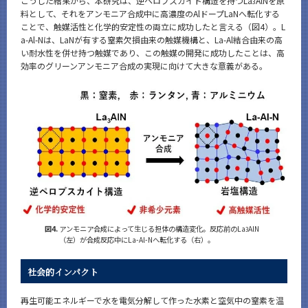
こうした結果から、本研究は、逆ペロブスカイト構造を持つLa
AlNを原
3
料として、それをアンモニア合成中に高濃度のAlドープLaNへ転化する
ことで、触媒活性と化学的安定性の両立に成功したと言える（図4）。L
a-Al-Nは、LaNが有する窒素欠損由来の触媒機構と、La-Al結合由来の高
い耐水性を併せ持つ触媒であり、この触媒の開発に成功したことは、高
効率のグリーンアンモニア合成の実現に向けて大きな意義がある。
図4.
アンモニア合成によって生じる担体の構造変化。反応前のLa
AlN
3
（左）が合成反応中にLa-Al-Nへ転化する（右）。
社会的インパクト
再生可能エネルギーで水を電気分解して作った水素と空気中の窒素を温