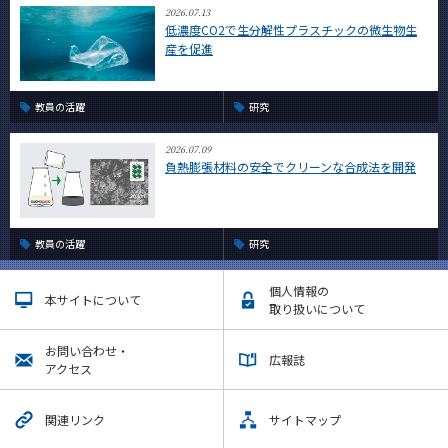
2026.07.13
低濃度CO2で生分解性プラスチックの微生物生
産を促進
教員の活躍
研究
2026.07.09
負熱膨張材料の安全でクリーンな合成法を開発
教員の活躍
研究
個人情報の
本サイトについて
取り扱いについて
お問い合わせ・
広報誌
アクセス
関連リンク
サイトマップ