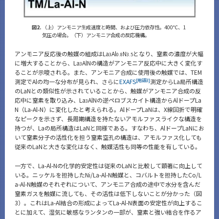
図2.
（上）アンモニア生成速度と時間、および圧力依存性。400℃、1
気圧の場合。（下）アンモニア合成の反応機構。
アンモニア反応後の触媒の組成はLa
Al
N
となり、窒素の濃度が大幅
3
0.8
3.5
に増大することから、La
AlNの構造がアンモニア反応中に大きく変化す
3
ることが示唆される。また、アンモニア合成に使用後の触媒では、TEM
[用語3]
測定でAlの均一な分布が見られ、さらに
EXAFS
測定からLa局所構造
のLaNとの類似性が示されていることから、触媒がアンモニア合成の反
応中に窒素を取り込み、La
AlNの逆ペロブスカイト構造からAlドープLa
3
N（La-Al-N）に変化したと考えられる。AlドープLaNは、X線回折で明確
なピークを示さず、長周期構造を持たないアモルファスライクな構造を
持つが、Laの局所構造はLaNと同様である。すなわち、AlドープLaNにお
いて窒素分子の活性化を担う窒素空孔の構造は、アモルファス化しても
従来のLaNと大きな変化はなく、触媒活性も同等の性能を有している。
一方で、La-Al-Nの化学的安定性は従来のLaNと比較して顕著に向上して
いる。ニッケルを担持したNi/La-Al-N触媒と、コバルトを担持したCo/L
a-Al-N触媒のそれぞれについて、アンモニア合成の途中で水分を含んだ
窒素ガスを触媒に流しても、その活性は低下しないことが分かった（図
3）。これはLa-Al結合の形成によってLa-Al-N表面の安定性が向上するこ
とに加えて、湿気に敏感なランタンの一部が、窒素と強い結合を作るア