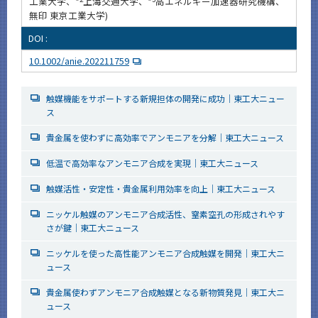
工業大学、*
上海交通大学、*
高エネルギー加速器研究機構、
無印 東京工業大学)
DOI :
10.1002/anie.202211759
触媒機能をサポートする新規担体の開発に成功｜東工大ニュー
ス
貴金属を使わずに高効率でアンモニアを分解｜東工大ニュース
低温で高効率なアンモニア合成を実現｜東工大ニュース
触媒活性・安定性・貴金属利用効率を向上｜東工大ニュース
ニッケル触媒のアンモニア合成活性、窒素空孔の形成されやす
さが鍵｜東工大ニュース
ニッケルを使った高性能アンモニア合成触媒を開発｜東工大ニ
ュース
貴金属使わずアンモニア合成触媒となる新物質発見｜東工大ニ
ュース