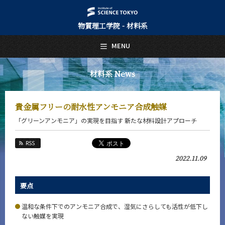
物質理工学院 - 材料系
日本語
English
MENU
トップページ
Top Page
材料系 News
材料系について
About Us
貴金属フリーの耐水性アンモニア合成触媒
教育
「グリーンアンモニア」の実現を目指す 新たな材料設計アプローチ
Education
教員・研究室
RSS
Faculty and Laboratories
2022.11.09
未来
Future
要点
入学案内
Admissions
温和な条件下でのアンモニア合成で、湿気にさらしても活性が低下し
ない触媒を実現
材料系 News