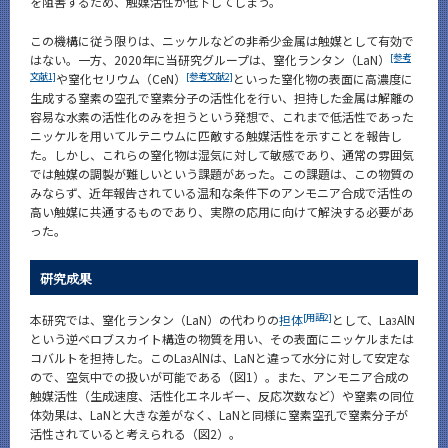
を阻害するため、触媒活性が低下してしまう。
この機構に従う限りは、ニッケルなどの非希少金属は触媒として有効で
[参考
はない。一方、2020年に当研究グループは、窒化ランタン（LaN）
文献1]
[参考文献2]
や窒化セリウム（CeN）
といった窒化物の表面に高濃度に
生成する窒素の空孔で窒素分子の活性化を行い、担持した金属は解離の
容易な水素の活性化のみを担うという発想で、これまで低活性であった
ニッケルを用いてルテニウムに匹敵する触媒活性を示すことを報告し
た。しかし、これらの窒化物は湿気に対して敏感であり、通常の雰囲気
では触媒の調製が難しいという課題があった。この課題は、この物質の
みならず、近年報告されている温和な条件下のアンモニア合成で活性の
高い触媒に共通するものであり、実際の応用に向けて解決する必要があ
った。
研究成果
[用語2]
本研究では、窒化ランタン（LaN）の代わりの
担体
として、La
AlN
3
という逆ベロブスカイト構造の物質を用い、その表面にニッケルまたは
コバルトを担持した。このLa
AlNは、LaNと違って水分に対して安定な
3
ので、空気中での扱いが可能である（図1）。また、アンモニア合成の
触媒活性（生成速度、活性化エネルギー、反応次数など）や窒素の同位
体効果は、LaNと大きな差がなく、LaNと同様に窒素空孔で窒素分子が
活性されていると考えられる（図2）。