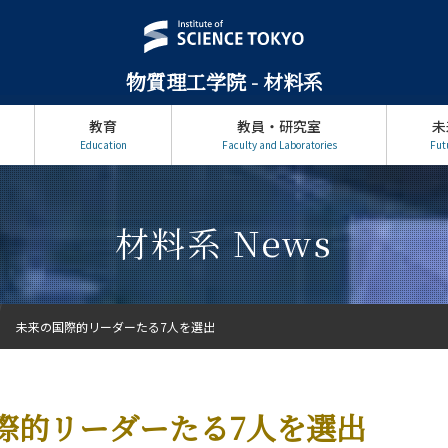
物質理工学院 - 材料系
教育
教員・研究室
未
Education
Faculty and Laboratories
Fut
材料系 News
未来の国際的リーダーたる7人を選出
際的リーダーたる7人を選出