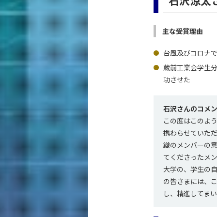
石沢涼太さ
主な受賞理由
台風及びコロナ
蔵前工業会学生
功させた
石沢さんのコメ
この度はこのよう
携わらせていた
織のメンバーの
てくださったメ
大学の、学生の
の皆さまには、
し、精進してまい