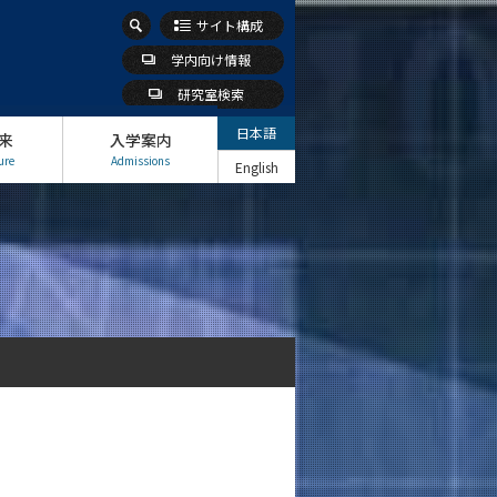
サイト構成
学内向け情報
研究室検索
日本語
来
入学案内
ure
Admissions
English