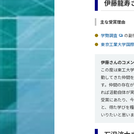
伊藤龍寿さ
主な受賞理由
学勢調査
の副
東京工業大学国際
伊藤さんのコメ
この度は東工大
動してきた仲間
す。仲間の存在
れば活動自体が
受賞にあたり、
と、得た学びを
いりたいと思い