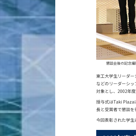
懇談会後の記念撮
東工大学生リーダー
などのリーダーシッ
対象とし、2002年
授与式はTaki P
長と受賞者で懇談を
今回表彰された学生