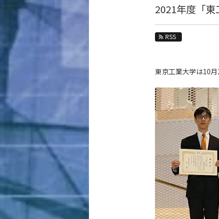
教育
2021年度「
教員・研究室
RSS
未来
入学案内
東京工業大学は10月
材料系 News
News 一覧
カテゴリ別
課程別
月別
イベントカレンダー