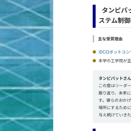
タンピパット
ステム制御
主な受賞理由
IDCロボットコン
本学の工学院が
タンピパットさ
この度はリーダ
振り返り、未来
す。彼らのおか
場所にするため
与え続けていき