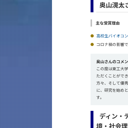
奥山滉太さ
主な受賞理由
高校生バイオコ
コロナ禍の影響で
奥山さんのコメ
この度は東工大
ただくことがで
方々、そして優秀
に、研究を始め
す。
ディン・ティ
境・社会理