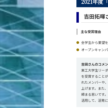
2021年
吉田拓暉さ
主な受賞理由
全学生から要望
オープンキャンパ
吉田さんのコメ
東工大学生リー
を受賞すること
れたメンバーや
上げます。また
締まる思いです
活用して、活発