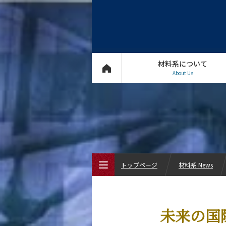
材料系について
About Us
トップページ
材料系 News
トップページ
未来の国
材料系について