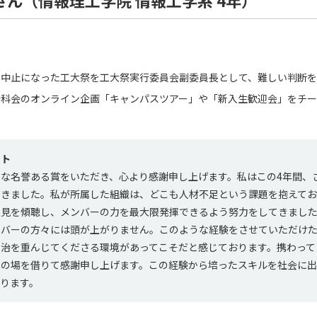
ん（情報理工学院 情報工学系 4年）
で中止になった工大祭を工大祭実行委員会副委員長として、難しい判断
分科会のオンライン企画「キャンパスツアー」や「新入生歓迎会」をチ
ント
な名誉ある賞をいただき、心より感謝申し上げます。私はこの4年間、
だきました。私が所属した組織は、どこも人材不足という課題を抱えて
意見を傾聴し、メンバーの力を最大限発揮できるよう努力をしてきまし
ンバーの方々には頭が上がりません。このような経験をさせていただけ
自治を重んじてくださる環境があってこそだと感じております。携わって
この場を借りて感謝申し上げます。この経験から培ったスキルを社会に
ります。