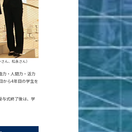
ンさん、松永さん）
造力・人間力・活力
目から4年目の学生を
。授与式終了後は、学