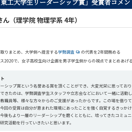
度「東工大学生リーダーシップ賞」受賞者コメン
ん（理学院 物理学系 4年）
を取りまとめ、大学側へ提言する
学勢調査
の代表を2年間務める
ス2020で、女子高校生向け企画を男子学生側からの視点でまとめあげ
ント
ダーシップ賞という名誉ある賞を頂くことができ、大変光栄に思っており
ができたのは、学勢調査学生スタッフや立志会などにおいて一緒に活動し
、教職員等、様々な方々からのご支援があったからです。この場を借り
、今回の受賞は自分が恵まれた環境にあったことを強く自覚するきっかけ
。今後もより一層のリーダーシップを磨くとともに、培ってきたコミュニ
に研究活動を行っていきたいと思います。