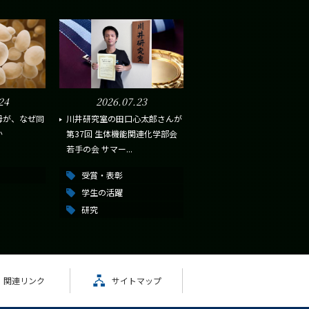
24
2026.07.23
母が、なぜ同
川井研究室の田口心太郎さんが
か
第37回 生体機能関連化学部会
若手の会 サマー...
受賞・表彰
学生の活躍
研究
関連リンク
サイトマップ