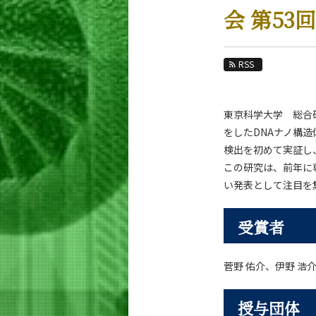
教育
会 第5
教員・研究室
未来
RSS
入学案内
東京科学大学 総合
生命理工学系 News
をしたDNAナノ構
News 一覧
検出を初めて実証し
この研究は、前年に専門
カテゴリ別
い発表として注目を
課程別
月別
受賞者
イベントカレンダー
菅野 佑介、伊野 浩
授与団体