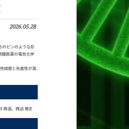
賞
2026.05.28
めのピンのような形
核酸医薬の電気化学
でも完成度と先進性が高
 周造、西迫 貴志