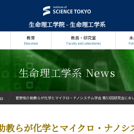
生命理工学院 - 生命理工学系
教育
教員・研究室
未
Education
Faculty and Laboratories
Fut
生命理工学系 News
ws
菅野佑介助教らが化学とマイクロ・ナノシステム学会 第53回研究会にお
助教らが化学とマイクロ・ナノシ