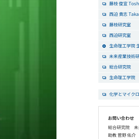
藤枝 俊宣 Tosh
西迫 貴志 Taka
藤枝研究室
西迫研究室
生命理工学院 
未来産業技術
総合研究院
生命理工学院
化学とマイクロ・
お問い合わせ
総合研究院 未
助教 菅野 佑介