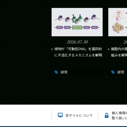
2026.07.30
2
植物が「可動性DNA」を選択的
細胞内の
に不活化するメカニズムを解明
組みを解
研究
研究
個人情報
本サイトについて
取り扱い