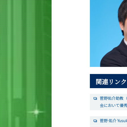
関連リンク
菅野佑介助教（
会において優秀
菅野 佑介 Yus