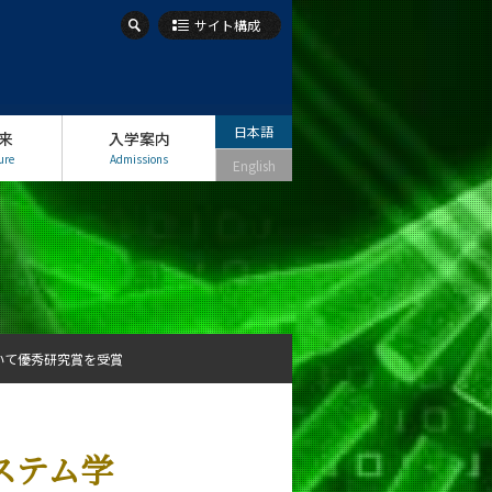
サイト構成
日本語
来
入学案内
ure
Admissions
English
いて優秀研究賞を受賞
ステム学