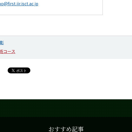
@first.iir.isct.ac.jp
彰
術コース
おすすめ記事