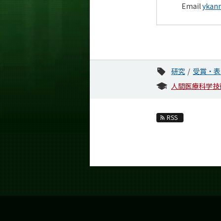
Email
ykanno
研究
受賞・表
人間医療科学技
RSS