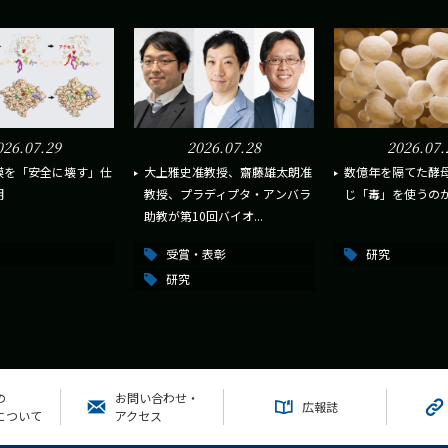
026.07.29
2026.07.28
2026.07.
膜を「安全に壊す」仕
大上雅史准教授、齋藤雄太朗准
数億年を隔てた酵
明
教授、プラディプタ・アンバラ
じ「毒」を使うの
助教が第10回バイオ...
受賞・表彰
研究
研究
の
お問い合わせ・
広報誌
について
アクセス