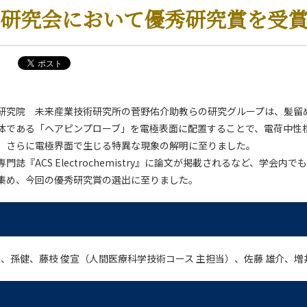
3回研究会において優秀研究賞を受
研究院 未来産業技術研究所の菅野佑介助教らの研究グループは、髪留
造体である「ヘアピンプローブ」を電極表面に配置することで、電荷中性
、さらに電極界面で生じる特異な現象の解明に至りました。
誌『ACS Electrochemistry』に論文が掲載されるなど、学会内
集め、今回の優秀研究賞の選出に至りました。
介、孫健、藤枝 俊宣（人間医療科学技術コース 主担当）、佐藤 雄介、増井