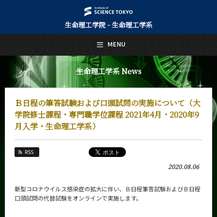
生命理工学院 - 生命理工学系
日本語
English
MENU
トップページ
Top Page
生命理工学系 News
生命理工学系について
About Us
Ｂ日程の筆答試験および口頭試問の実施について（大
教育
学院修士課程・専門職学位課程 2021年4月・2020年9
Education
月入学・生命理工学系）
教員・研究室
Faculty and Laboratories
RSS
未来
2020.08.06
Future
新型コロナウイルス感染症の拡大に伴い、Ｂ日程筆答試験およびＢ日程
入学案内
Admissions
口頭試問の代替試験をオンラインで実施します。
生命理工学系 News