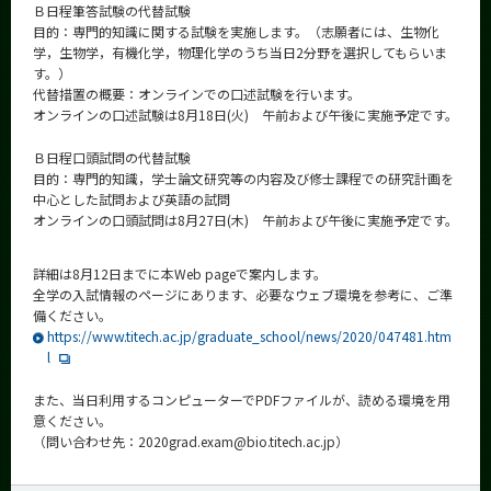
Ｂ日程筆答試験の代替試験
News
目的：専門的知識に関する試験を実施します。（志願者には、生物化
学，生物学，有機化学，物理化学のうち当日2分野を選択してもらいま
News 一覧
す。）
代替措置の概要：オンラインでの口述試験を行います。
カテゴリ別
オンラインの口述試験は8月18日(火) 午前および午後に実施予定です。
課程別
Ｂ日程口頭試問の代替試験
月別
目的：専門的知識，学士論文研究等の内容及び修士課程での研究計画を
中心とした試問および英語の試問
オンラインの口頭試問は8月27日(木) 午前および午後に実施予定です。
イベントカレンダー
Event Calendar
詳細は8月12日までに本Web pageで案内します。
全学の入試情報のページにあります、必要なウェブ環境を参考に、ご準
備ください。
https://www.titech.ac.jp/graduate_school/news/2020/047481.htm
サイト構成
l
学内向け情報
また、当日利用するコンピューターでPDFファイルが、読める環境を用
意ください。
系詳細情報
（問い合わせ先：2020grad.exam@bio.titech.ac.jp）