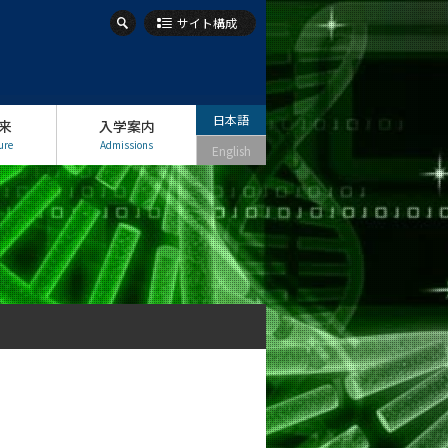
サイト構成
日本語
来
入学案内
ure
Admissions
English