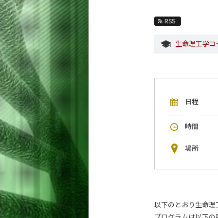
教育
RSS
教員・研究室
生命理工学コ
未来
入学案内
生命理工学系 News
日程
イベントカレンダー
今後のイベント
時間
今後の課程別イベント
場所
年別アーカイブ
以下のとおり生命理
プログラムは以下の