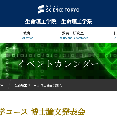
生命理工学院 - 生命理工学系
教育
教員・研究室
未
Education
Faculty and Laboratories
Fut
イベントカレンダー
ダー
生命理工学コース 博士論文発表会
学コース 博士論文発表会