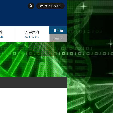
サイト構成
日本語
来
入学案内
ure
Admissions
English