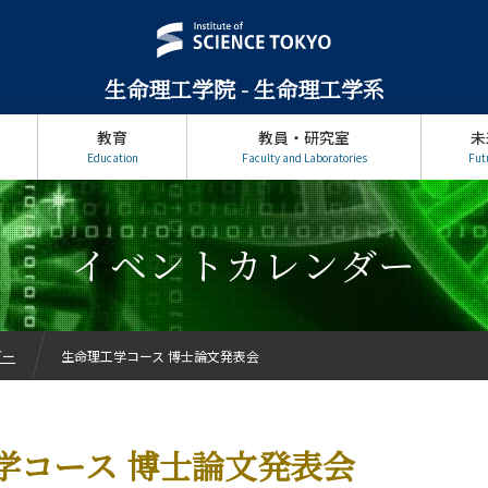
生命理工学院 - 生命理工学系
教育
教員・研究室
未
Education
Faculty and Laboratories
Fut
イベントカレンダー
ダー
生命理工学コース 博士論文発表会
学コース 博士論文発表会