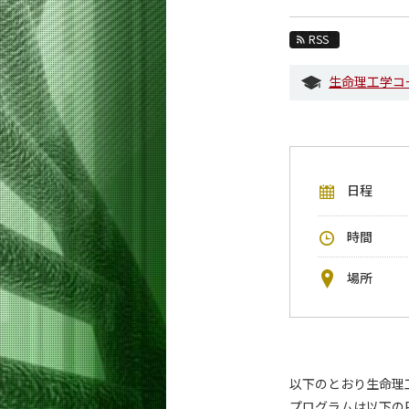
教育
RSS
教員・研究室
生命理工学コ
未来
入学案内
生命理工学系 News
日程
イベントカレンダー
今後のイベント
時間
今後の課程別イベント
場所
年別アーカイブ
以下のとおり生命理
プログラムは以下の