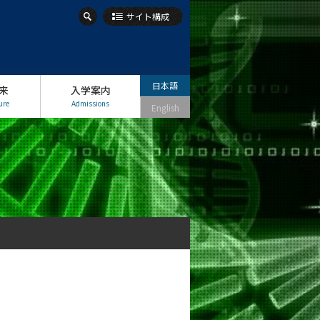
サイト構成
日本語
来
入学案内
ure
Admissions
English