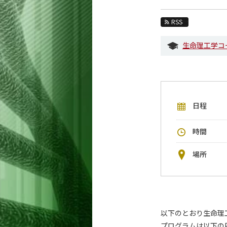
教育
RSS
教員・研究室
生命理工学コ
未来
入学案内
生命理工学系 News
日程
イベントカレンダー
今後のイベント
時間
今後の課程別イベント
場所
年別アーカイブ
以下のとおり生命理
プログラムは以下の