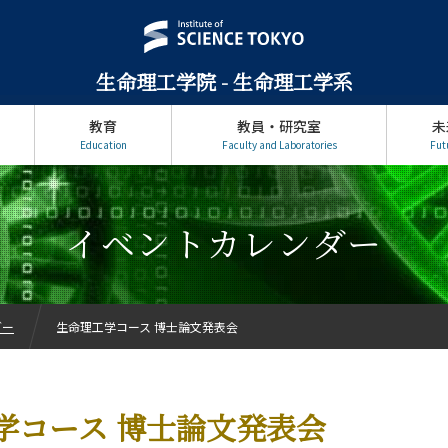
生命理工学院 - 生命理工学系
教育
教員・研究室
未
Education
Faculty and Laboratories
Fut
イベントカレンダー
ダー
生命理工学コース 博士論文発表会
学コース 博士論文発表会