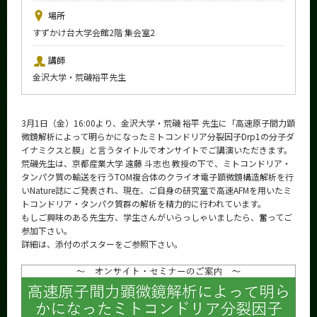
News
場所
すずかけ台大学会館2階 集会室2
イベントカレンダー
Event Calendar
講師
今後のイベント
金沢大学・荒磯裕平先生
今後の課程別イベント
3月1日（金）16:00より、金沢大学・荒磯 裕平 先生に「高速原子間力顕
年別アーカイブ
微鏡解析によって明らかになったミトコンドリア分裂因子Drp1の分子ダ
イナミクスと膜」と言うタイトルでオンサイトでご講演いただきます。
荒磯先生は、京都産業大学 遠藤 斗志也 教授の下で、ミトコンドリア・
タンパク質の輸送を行うTOM複合体のクライオ電子顕微鏡構造解析を行
いNature誌にご発表され、現在、ご自身の研究室で高速AFMを用いたミ
サイト構成
トコンドリア・タンパク質群の解析を精力的に行われています。
もしご興味のある先生方、学生さんがいらっしゃいましたら、奮ってご
学内向け情報
参加下さい。
詳細は、添付のポスターをご参照下さい。
系詳細情報
CLOSE