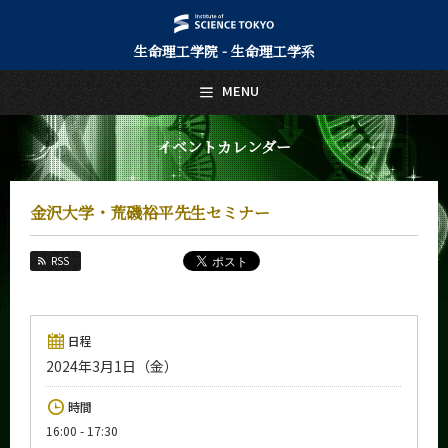
生命理工学院 - 生命理工学系
日本語
English
MENU
トップページ
Top Page
イベントカレンダー
生命理工学系について
About Us
金沢大学・荒磯裕平先生セミナー
教育
Education
RSS
教員・研究室
Faculty and Laboratories
未来
日程
Future
2024年3月1日（金）
入学案内
時間
Admissions
16:00 - 17:30
生命理工学系 News