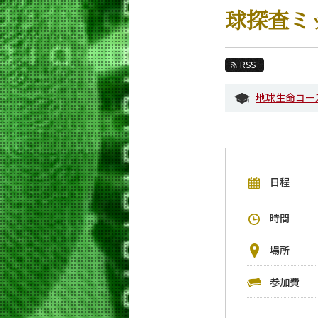
教育
球探査ミ
教員・研究室
未来
RSS
入学案内
地球生命コー
生命理工学系 News
イベントカレンダー
今後のイベント
日程
今後の課程別イベント
年別アーカイブ
時間
場所
参加費