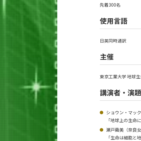
先着300名
使用言語
日英同時通訳
主催
東京工業大学 地球生
講演者・演
ショウン・マック
「地球上の生命
瀬戸繭美（奈良女
「生命は細胞と