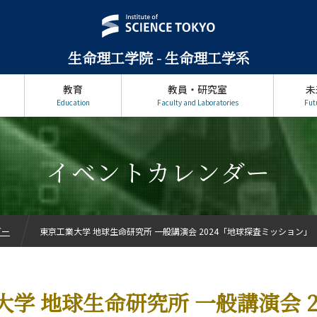
生命理工学院 - 生命理工学系
教育
教員・研究室
未
Education
Faculty and Laboratories
Fut
イベントカレンダー
ダー
東京工業大学 地球生命研究所 一般講演会 2024「地球探査ミッション」
学 地球生命研究所 一般講演会 2