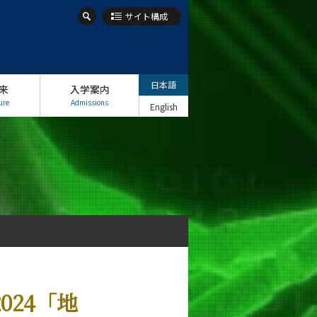
サイト構成
日本語
来
入学案内
ure
Admissions
English
024「地