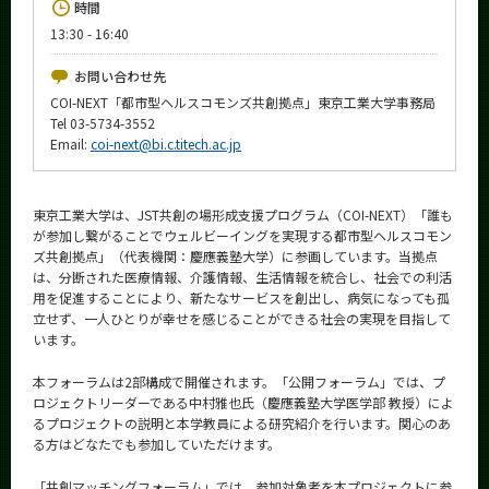
時間
News
13:30 - 16:40
イベントカレンダー
Event Calendar
お問い合わせ先
COI-NEXT「都市型ヘルスコモンズ共創拠点」東京⼯業⼤学事務局
今後のイベント
Tel 03-5734-3552
Email:
coi-next@bi.c.titech.ac.jp
今後の課程別イベント
年別アーカイブ
東京工業大学は、JST共創の場形成支援プログラム（COI-NEXT）「誰も
が参加し繋がることでウェルビーイングを実現する都市型ヘルスコモン
ズ共創拠点」（代表機関：慶應義塾大学）に参画しています。当拠点
は、分断された医療情報、介護情報、生活情報を統合し、社会での利活
用を促進することにより、新たなサービスを創出し、病気になっても孤
サイト構成
立せず、一人ひとりが幸せを感じることができる社会の実現を目指して
います。
学内向け情報
本フォーラムは2部構成で開催されます。「公開フォーラム」では、プ
系詳細情報
ロジェクトリーダーである中村雅也氏（慶應義塾大学医学部 教授）によ
るプロジェクトの説明と本学教員による研究紹介を行います。関心のあ
る方はどなたでも参加していただけます。
CLOSE
「共創マッチングフォーラム」では、参加対象者を本プロジェクトに参