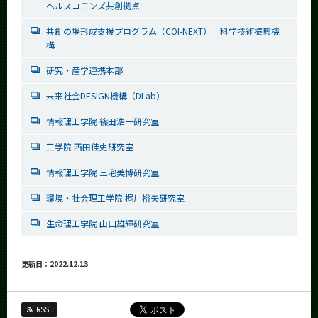
ヘルスコモンズ共創拠点
共創の場形成支援プログラム（COI-NEXT）｜科学技術振興機
構
研究・産学連携本部
未来社会DESIGN機構（DLab）
情報理工学院 篠田浩一研究室
工学院 西田佳史研究室
情報理工学院 三宅美博研究室
環境・社会理工学院 梶川裕矢研究室
生命理工学院 山口雄輝研究室
更新日：2022.12.13
RSS