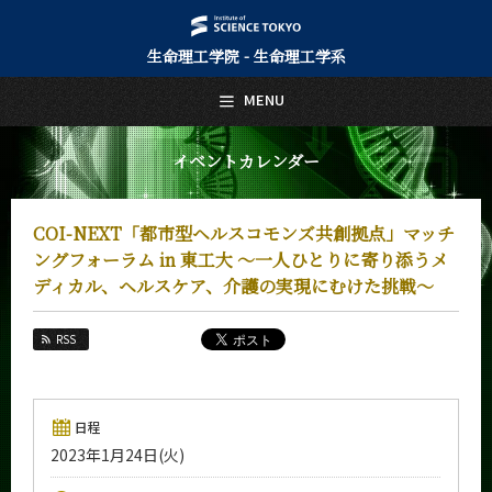
生命理工学院 - 生命理工学系
日本語
English
MENU
トップページ
Top Page
イベントカレンダー
生命理工学系について
About Us
COI-NEXT「都市型ヘルスコモンズ共創拠点」マッチ
教育
ングフォーラム in 東工大 ～一人ひとりに寄り添うメ
Education
ディカル、ヘルスケア、介護の実現にむけた挑戦～
教員・研究室
Faculty and Laboratories
RSS
未来
Future
日程
入学案内
Admissions
2023年1月24日(火)
生命理工学系 News