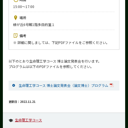
News
15:00～17:00
イベントカレンダー
場所
Event Calendar
緑が丘6号館1階多目的室１
今後のイベント
備考
今後の課程別イベント
※ 詳細に関しましては、下記PDFファイルをご参照ください。
年別アーカイブ
以下のとおり生命理工学コース 博士論文発表会を行います。
プログラムは以下のPDFファイルを参照してください。
サイト構成
生命理工学コース 博士論文発表会（論文博士）プログラム
学内向け情報
更新日：2022.11.21
系詳細情報
生命理工学コース
CLOSE