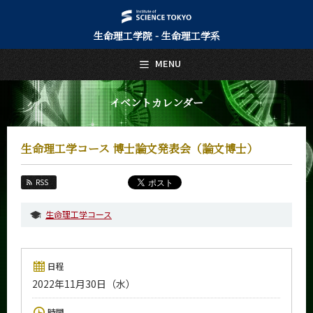
生命理工学院 - 生命理工学系
日本語
English
MENU
トップページ
Top Page
イベントカレンダー
生命理工学系について
About Us
生命理工学コース 博士論文発表会（論文博士）
教育
Education
RSS
教員・研究室
Faculty and Laboratories
生命理工学コース
未来
Future
日程
入学案内
2022年11月30日（水）
Admissions
生命理工学系 News
時間