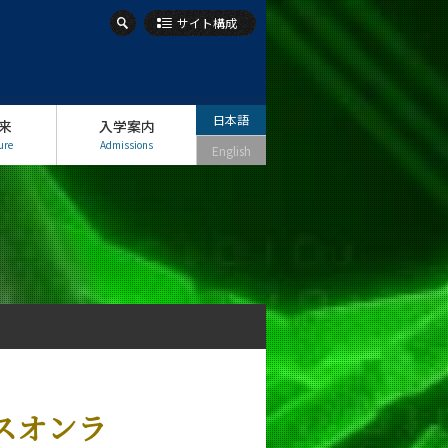
サイト構成
日本語
来
入学案内
ure
Admissions
English
スオンラ