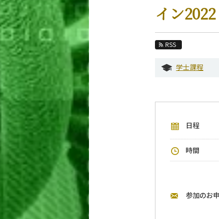
教育
イン2022
教員・研究室
未来
RSS
入学案内
学士課程
生命理工学系 News
イベントカレンダー
今後のイベント
日程
今後の課程別イベント
年別アーカイブ
時間
参加のお