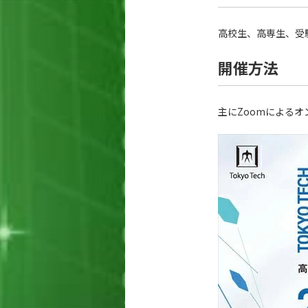
高校生、高専生、受
開催方法
主にZoomによる