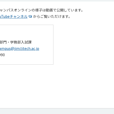
ンキャンパスオンラインの様子は動画で公開しています。
uTubeチャンネル
からご覧いただけます。
部門・学務部入試課
mpus@jim.titech.ac.jp
990