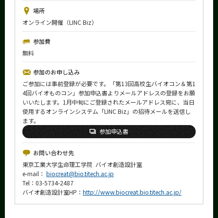
News
場所
オンライン開催（LINC Biz）
イベントカレンダー
Event Calendar
参加費
今後のイベント
無料
今後の課程別イベント
参加のお申し込み
ご参加には事前登録が必要です。「第13回高校生バイオコン＆第1
年別アーカイブ
4回バイオものコン」参加申込書よりメールアドレスの登録をお願
いいたします。1月中旬にご登録されたメールアドレス宛に、当日
使用するオンラインシステム「LINC Biz」の招待メールを送信し
ます。
参加申込書
サイト構成
お問い合わせ先
学内向け情報
東京工業大学生命理工学院 バイオ創造設計室
e-mail：
biocreat@bio.titech.ac.jp
系詳細情報
Tel：03-5734-2487
バイオ創造設計室HP：
http://www.biocreat.bio.titech.ac.jp/
CLOSE