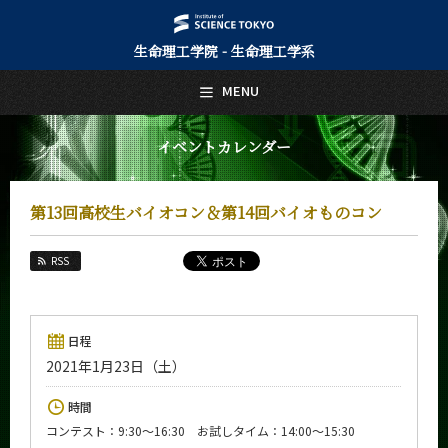
生命理工学院 - 生命理工学系
日本語
English
MENU
トップページ
Top Page
イベントカレンダー
生命理工学系について
About Us
第13回高校生バイオコン＆第14回バイオものコン
教育
Education
RSS
教員・研究室
Faculty and Laboratories
未来
日程
Future
2021年1月23日（土）
入学案内
時間
Admissions
コンテスト：9:30～16:30 お試しタイム：14:00～15:30
生命理工学系 News