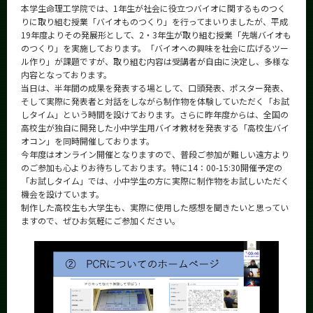
本学生命理工学院では、1年生が社会に役立つバイオに関するものつく
りに取り組む授業「バイオものつくり」を行ってまいりましたが、平成
19年度よりその発展形として、2・3年生が取り組む授業「先端バイオも
のつくり」を実施しております。「バイオへの興味を社会に広げるツー
ル作り」が課題ですが、取り組む内容は受講者が自由に決定し、多様な
内容となっております。
当日は、半年間の成果を発表する場として、口頭発表、ポスター発表、
そして実際に発表者と対話をしながら制作物を体験していただく「お試
しタイム」という時間を設けております。さらに昨年度からは、全国の
高校生が独自に開発した小中学生用バイオ教材を発表する「高校生バイ
オコン」を同時開催しております。
今年度はオンライン開催となりますので、普段ご参加が難しい遠方より
のご参加も心よりお待ちしております。特に14：00-15:30開催予定の
「お試しタイム」では、小中学生の方に実際に制作物をお試しいただく
機会を設けています。
制作した高校生も大学生も、実際に使用した感想を聞きたいと思ってい
ますので、ぜひお気軽にご参加ください。