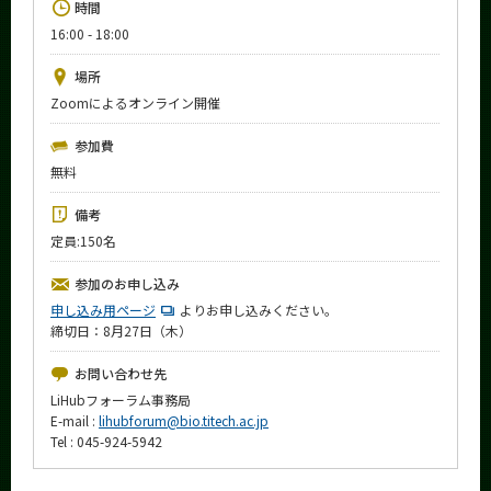
時間
News
16:00 - 18:00
イベントカレンダー
Event Calendar
場所
Zoomによるオンライン開催
今後のイベント
参加費
今後の課程別イベント
無料
年別アーカイブ
備考
定員:150名
参加のお申し込み
サイト構成
申し込み用ページ
よりお申し込みください。
締切日：8月27日（木）
学内向け情報
お問い合わせ先
系詳細情報
LiHubフォーラム事務局
E-mail :
lihubforum@bio.titech.ac.jp
Tel : 045-924-5942
CLOSE