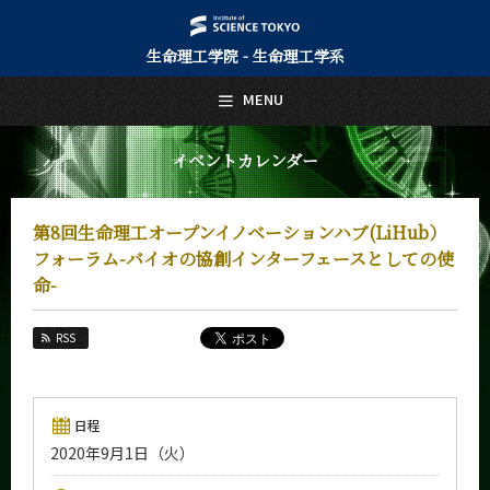
生命理工学院 - 生命理工学系
日本語
English
MENU
トップページ
Top Page
イベントカレンダー
生命理工学系について
About Us
第8回生命理工オープンイノベーションハブ(LiHub）
教育
フォーラム-バイオの協創インターフェースとしての使
Education
命-
教員・研究室
Faculty and Laboratories
RSS
未来
Future
日程
入学案内
Admissions
2020年9月1日（火）
生命理工学系 News