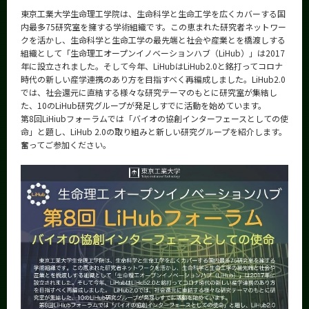
東京工業大学生命理工学院は、生命科学と生命工学を広くカバーする国
内最多75研究室を擁する学術組織です。この恵まれた研究者ネットワー
クを活かし、生命科学と生命工学の最先端と社会や産業とを橋渡しする
組織として「生命理工オープンイノベーションハブ（LiHub）」は2017
年に設立されました。そして今年、LiHubはLiHub2.0と銘打ってコロナ
時代の新しい産学連携のあり方を目指すべく再編成しました。LiHub2.0
では、社会還元に直結する様々な研究テーマのもとに研究室が集結し
た、10のLiHub研究グループが発足しすでに活動を始めています。
第8回LiHiubフォーラムでは「バイオの協創インターフェースとしての使
命」と題し、LiHub 2.0の取り組みと新しい研究グループを紹介します。
奮ってご参加ください。