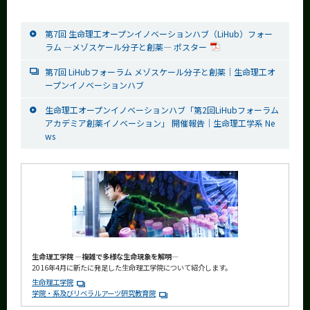
第7回 生命理工オープンイノベーションハブ（LiHub）フォー
ラム ―メゾスケール分子と創薬― ポスター
第7回 LiHubフォーラム メゾスケール分子と創薬｜生命理工オ
ープンイノベーションハブ
生命理工オープンイノベーションハブ「第2回LiHubフォーラム
アカデミア創薬イノベーション」 開催報告│生命理工学系 Ne
ws
生命理工学院 ―複雑で多様な生命現象を解明―
2016年4月に新たに発足した生命理工学院について紹介します。
生命理工学院
学院・系及びリベラルアーツ研究教育院