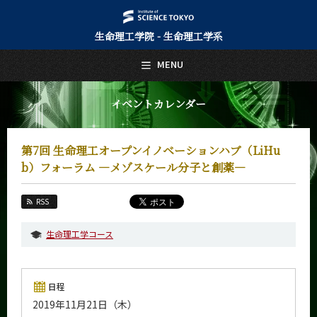
生命理工学院 - 生命理工学系
日本語
English
MENU
トップページ
Top Page
イベントカレンダー
生命理工学系について
About Us
第7回 生命理工オープンイノベーションハブ（LiHu
教育
b）フォーラム ―メゾスケール分子と創薬―
Education
教員・研究室
RSS
Faculty and Laboratories
生命理工学コース
未来
Future
入学案内
日程
Admissions
2019年11月21日（木）
生命理工学系 News