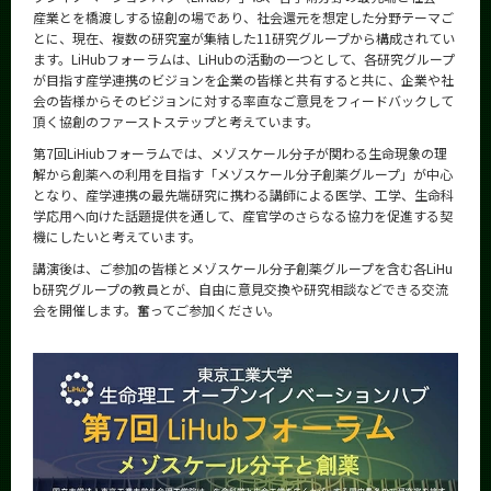
産業とを橋渡しする協創の場であり、社会還元を想定した分野テーマご
とに、現在、複数の研究室が集結した11研究グループから構成されてい
ます。LiHubフォーラムは、LiHubの活動の一つとして、各研究グループ
が目指す産学連携のビジョンを企業の皆様と共有すると共に、企業や社
会の皆様からそのビジョンに対する率直なご意見をフィードバックして
頂く協創のファーストステップと考えています。
第7回LiHiubフォーラムでは、メゾスケール分子が関わる生命現象の理
解から創薬への利用を目指す「メゾスケール分子創薬グループ」が中心
となり、産学連携の最先端研究に携わる講師による医学、工学、生命科
学応用へ向けた話題提供を通して、産官学のさらなる協力を促進する契
機にしたいと考えています。
講演後は、ご参加の皆様とメゾスケール分子創薬グループを含む各LiHu
b研究グループの教員とが、自由に意見交換や研究相談などできる交流
会を開催します。奮ってご参加ください。