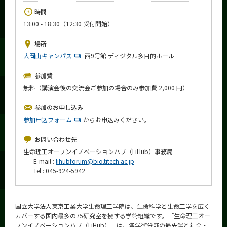
News
時間
13:00 - 18:30（12:30 受付開始）
イベントカレンダー
Event Calendar
場所
今後のイベント
大岡山キャンパス
西9号館 ディジタル多目的ホール
今後の課程別イベント
参加費
無料（講演会後の交流会ご参加の場合のみ参加費 2,000 円）
年別アーカイブ
参加のお申し込み
参加申込フォーム
からお申込みください。
お問い合わせ先
サイト構成
生命理工オープンイノベーションハブ（LiHub）事務局
E-mail :
lihubforum@bio.titech.ac.jp
学内向け情報
Tel : 045-924-5942
系詳細情報
国立大学法人東京工業大学生命理工学院は、生命科学と生命工学を広く
CLOSE
カバーする国内最多の75研究室を擁する学術組織です。「生命理工オー
プンイノベーションハブ（LiHub）」は、各学術分野の最先端と社会・