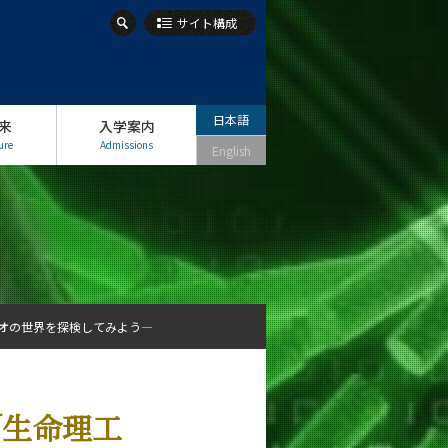
サイト構成
日本語
来
入学案内
ure
Admissions
English
イオの世界を探検してみよう―
「生命理工