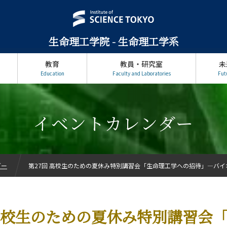
生命理工学院 - 生命理工学系
教育
教員・研究室
未
Education
Faculty and Laboratories
Fut
イベントカレンダー
ダー
第27回 高校生のための夏休み特別講習会「生命理工学への招待」―バ
 高校生のための夏休み特別講習会