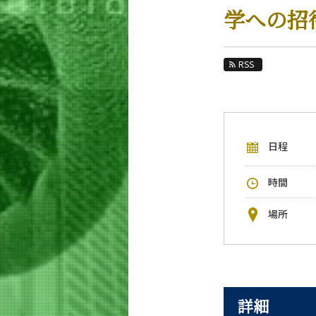
教育
学への招
教員・研究室
未来
RSS
入学案内
生命理工学系 News
日程
イベントカレンダー
今後のイベント
時間
今後の課程別イベント
場所
年別アーカイブ
詳細