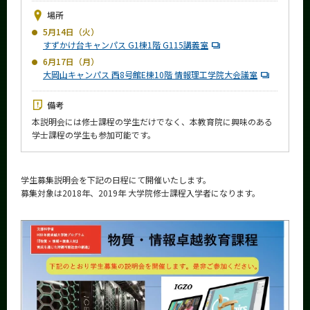
News
場所
5月14日（火）
イベントカレンダー
すずかけ台キャンパス G1棟1階 G115講義室
Event Calendar
6月17日（月）
今後のイベント
大岡山キャンパス 西8号館E棟10階 情報理工学院大会議室
今後の課程別イベント
備考
本説明会には修士課程の学生だけでなく、本教育院に興味のある
年別アーカイブ
学士課程の学生も参加可能です。
学生募集説明会を下記の日程にて開催いたします。
サイト構成
募集対象は2018年、2019年 大学院修士課程入学者になります。
学内向け情報
系詳細情報
CLOSE