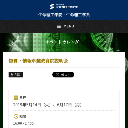
生命理工学院 - 生命理工学系
日本語
English
MENU
トップページ
Top Page
イベントカレンダー
生命理工学系について
About Us
物質・情報卓越教育院説明会
教育
Education
RSS
教員・研究室
Faculty and Laboratories
未来
日程
Future
2019年5月14日（火）、6月17日（月）
入学案内
時間
Admissions
16:00 - 17:00
生命理工学系 News