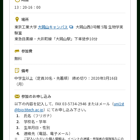
News
13：20-16：00
イベントカレンダー
場所
Event Calendar
東京工業大学
大岡山キャンパス
大岡山西3号館 5階 生物学実
験室
今後のイベント
東急目黒線・大井町線「大岡山駅」下車徒歩10分
今後の課程別イベント
参加費
年別アーカイブ
無料
備考
中学生以上（定員30名・先着順） 締め切り：2020年3月16日
（月）
サイト構成
参加のお申し込み
学内向け情報
以下の内容を記入して、FAX 03-5734-2946 またはメール（
uni1st
@bio.titech.ac.jp
）にてお申し込み下さい。
系詳細情報
1.
氏名（フリガナ）
2.
学校名・学年
3.
生年月日・性別
CLOSE
4.
連絡先（電話、電子メール）
※
ご記入いただいた個人情報は、イベントの連絡・参加者の保険加入にの