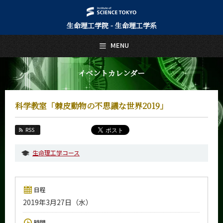
生命理工学院 - 生命理工学系
日本語
English
MENU
トップページ
Top Page
イベントカレンダー
生命理工学系について
About Us
科学教室「棘皮動物の不思議な世界2019」
教育
Education
RSS
教員・研究室
Faculty and Laboratories
生命理工学コース
未来
Future
日程
入学案内
2019年3月27日（水）
Admissions
生命理工学系 News
時間