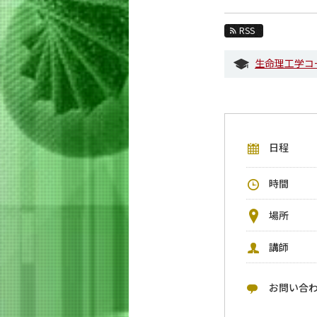
教育
RSS
教員・研究室
生命理工学コ
未来
入学案内
生命理工学系 News
日程
イベントカレンダー
今後のイベント
時間
今後の課程別イベント
場所
年別アーカイブ
講師
お問い合