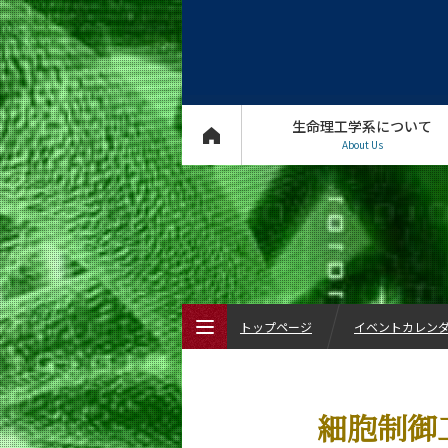
生命理工学系について
About Us
トップページ
イベントカレン
トップページ
細胞制御
生命理工学系について